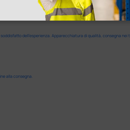
disfatto dell'esperienza. Apparecchiatura di qualità, consegna nei temp
ine alla consegna.