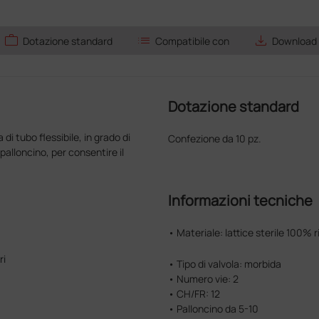
work
list
save_alt
Dotazione standard
Compatibile con
Download
Dotazione standard
di tubo flessibile, in grado di
Confezione da 10 pz.
palloncino, per consentire il
Informazioni tecniche
• Materiale: lattice sterile 100% ri
ri
• Tipo di valvola: morbida
• Numero vie: 2
• CH/FR: 12
• Palloncino da 5-10