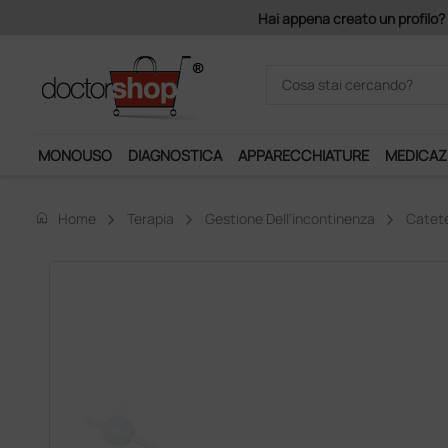
Hai appena creato un profilo? Con 140 euro di imponibile, la 
MONOUSO
DIAGNOSTICA
APPARECCHIATURE
MEDICAZ
home
Home
Terapia
Gestione Dell'incontinenza
Catete