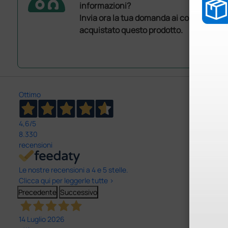
informazioni?
Invia ora la tua domanda ai colleghi che
acquistato questo prodotto.
Ottimo
4,6
/5
8.330
recensioni
Le nostre recensioni a 4 e 5 stelle.
Clicca qui per leggerle tutte >
Precedente
Successivo
14 Luglio 2026