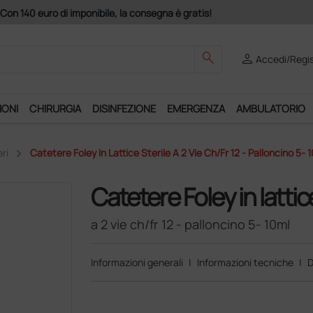
consegna è gratis!
search
person
Accedi/Regis
IONI
CHIRURGIA
DISINFEZIONE
EMERGENZA
AMBULATORIO
ri
Catetere Foley In Lattice Sterile A 2 Vie Ch/fr 12 - Palloncino 5- 
Catetere Foley in lattice
a 2 vie ch/fr 12 - palloncino 5- 10ml
Informazioni generali
|
Informazioni tecniche
|
D