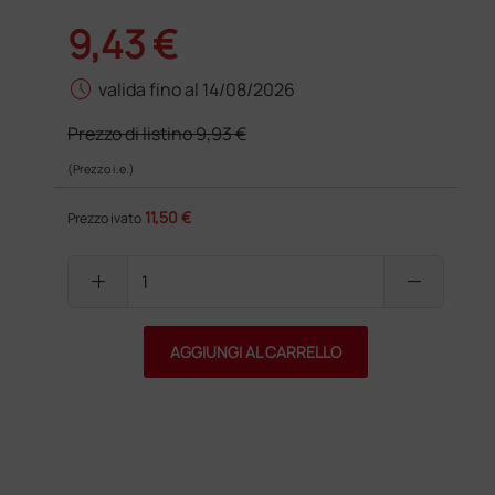
9,43 €
schedule
valida fino al 14/08/2026
Prezzo di listino
9,93 €
(Prezzo i.e.)
11,50 €
Prezzo ivato
add
remove
AGGIUNGI AL CARRELLO