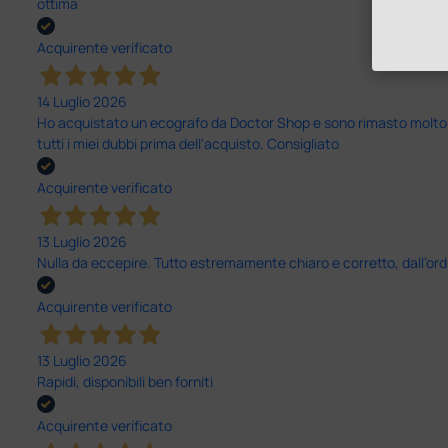
ottima
Acquirente verificato
14 Luglio 2026
Ho acquistato un ecografo da Doctor Shop e sono rimasto molto sod
tutti i miei dubbi prima dell'acquisto. Consigliato
Acquirente verificato
13 Luglio 2026
Nulla da eccepire. Tutto estremamente chiaro e corretto, dall’ord
Acquirente verificato
13 Luglio 2026
Rapidi, disponibili ben forniti
Acquirente verificato