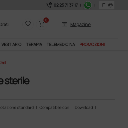
call_quality
language
02 25 71 37 17
|
|
Acquistando il servizio "Ds Club", un anno
0
favorite_border
shopping_cart
two_pager
Magazine
trati
VESTIARIO
TERAPIA
TELEMEDICINA
PROMOZIONI
10ml
 sterile
otazione standard
|
Compatibile con
|
Download
|