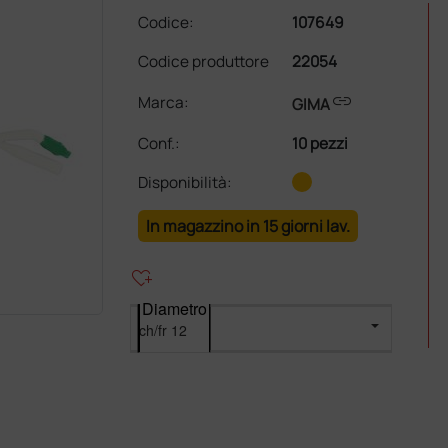
Codice:
107649
Codice produttore
22054
link
Marca:
GIMA
Conf.
:
10 pezzi
Disponibilità:
In magazzino in 15 giorni lav.
heart_plus
Diametro