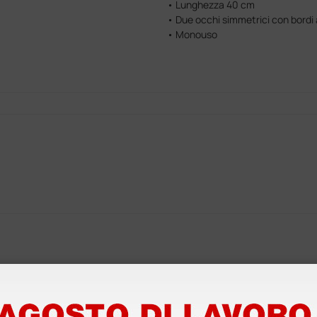
• Lunghezza 40 cm
• Due occhi simmetrici con bordi
• Monouso