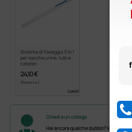
Sistema di fissaggio 3 in 1
per sacche urine, tubi e
cateteri
24,10 €
(Prezzo i.e.)
2 pezzi
Chiedi a un collega
Hai ancora qualche dubbio? Vuoi ulterio