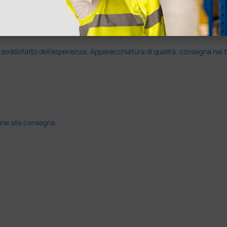
disfatto dell'esperienza. Apparecchiatura di qualità, consegna nei temp
ine alla consegna.