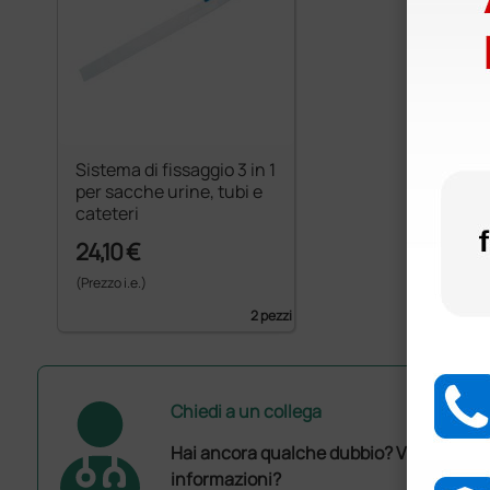
Sistema di fissaggio 3 in 1
per sacche urine, tubi e
cateteri
24,10 €
(Prezzo i.e.)
2 pezzi
Chiedi a un collega
Hai ancora qualche dubbio? Vuoi ulterio
informazioni?