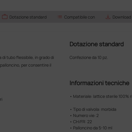
work
list
save_alt
Dotazione standard
Compatibile con
Download
Dotazione standard
di tubo flessibile, in grado di
Confezione da 10 pz.
palloncino, per consentire il
Informazioni tecniche
• Materiale: lattice sterile 100% ri
ri
• Tipo di valvola: morbida
• Numero vie: 2
• CH/FR: 22
• Palloncino da 5-10 ml