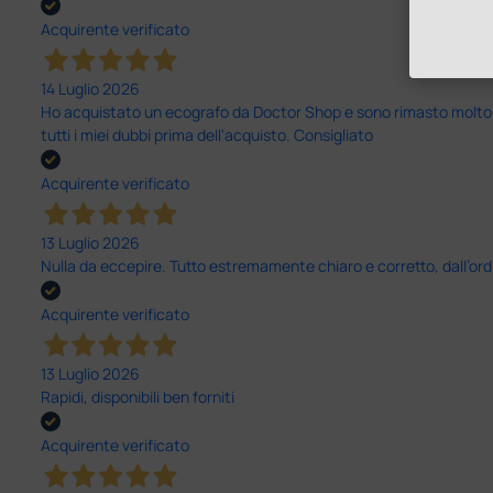
Acquirente verificato
14 Luglio 2026
Ho acquistato un ecografo da Doctor Shop e sono rimasto molto sod
tutti i miei dubbi prima dell'acquisto. Consigliato
Acquirente verificato
13 Luglio 2026
Nulla da eccepire. Tutto estremamente chiaro e corretto, dall’ord
Acquirente verificato
13 Luglio 2026
Rapidi, disponibili ben forniti
Acquirente verificato