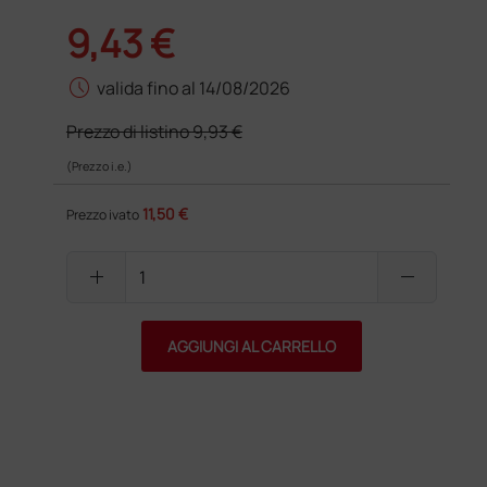
9,43 €
schedule
valida fino al 14/08/2026
Prezzo di listino
9,93 €
(Prezzo i.e.)
11,50 €
Prezzo ivato
add
remove
AGGIUNGI AL CARRELLO