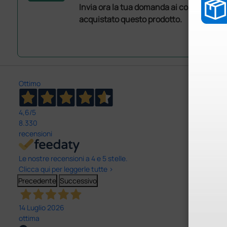
Invia ora la tua domanda ai colleghi che
acquistato questo prodotto.
Ottimo
4,6
/5
8.330
recensioni
Le nostre recensioni a 4 e 5 stelle.
Clicca qui per leggerle tutte >
Precedente
Successivo
14 Luglio 2026
ottima