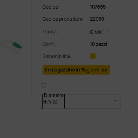
Codice:
107655
Codice produttore
22059
link
Marca:
GIMA
Conf.
:
10 pezzi
Disponibilità:
In magazzino in 15 giorni lav.
heart_plus
Diametro