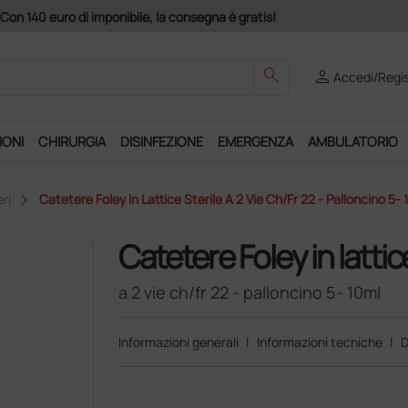
Con 140 euro di imponibile, la consegna è gratis!
search
person
Accedi/Regis
IONI
CHIRURGIA
DISINFEZIONE
EMERGENZA
AMBULATORIO
ri
Catetere Foley In Lattice Sterile A 2 Vie Ch/fr 22 - Palloncino 5- 
Catetere Foley in lattice
a 2 vie ch/fr 22 - palloncino 5- 10ml
Informazioni generali
|
Informazioni tecniche
|
D