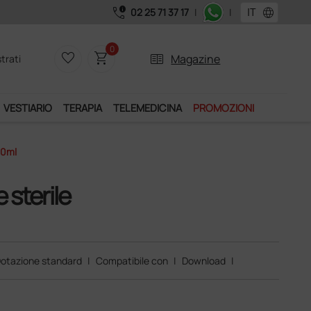
call_quality
language
02 25 71 37 17
|
|
Acquistand
0
favorite_border
shopping_cart
two_pager
Magazine
trati
VESTIARIO
TERAPIA
TELEMEDICINA
PROMOZIONI
10ml
 sterile
otazione standard
|
Compatibile con
|
Download
|