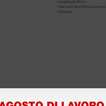
• Lunghezza 40 cm
• Due occhi simmetrici con bordi
• Monouso