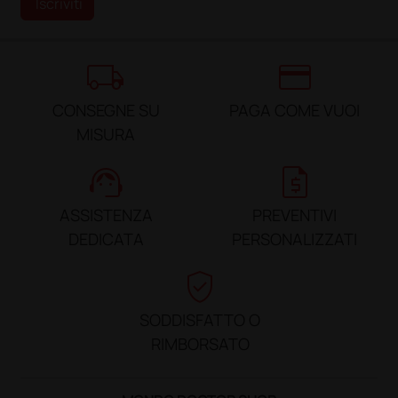
Iscriviti
local_shipping
credit_card
CONSEGNE SU
PAGA COME VUOI
MISURA
support_agent
request_quote
ASSISTENZA
PREVENTIVI
DEDICATA
PERSONALIZZATI
verified_user
SODDISFATTO O
RIMBORSATO