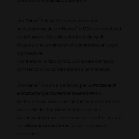
una soluzione di
Acido Citrico
al 6%.
®
Uro-Tainer
Solutio R è composto da una
®
sacca termosaldata in Nexcel
M132A raccordata ad
un deflussore, flessibile e dotato di clamp di
chiusura, che termina con un connettore con tappo
di protezione.
Il connettore, di tipo conico, può essere connesso
con i raccordi conici dei cateteri a permanenza.
®
Uro-Tainer
Solutio R è indicato per la
rimozione di
incrostazioni particolarmente persistenti
e
strutturate, sia a livello del lume interno del catetere,
sia a livello del dispositivo di stabilizzazione
(palloncino) del catetere in vescica. È inoltre indicato
per
sbloccare il catetere
in caso di stenosi od
ostruzione.