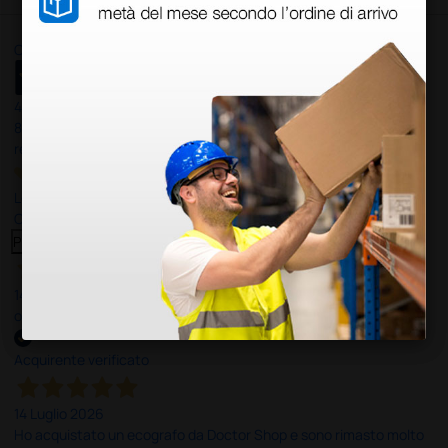
Ottimo
4,6
/5
8.330
recensioni
Le nostre recensioni a 4 e 5 stelle.
Clicca qui per leggerle tutte >
Precedente
Successivo
14 Luglio 2026
ottima
Acquirente verificato
14 Luglio 2026
Ho acquistato un ecografo da Doctor Shop e sono rimasto molto