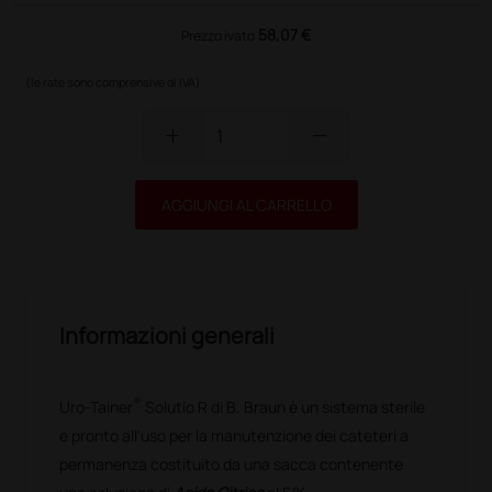
58,07 €
Prezzo ivato
(le rate sono comprensive di IVA)
add
remove
AGGIUNGI AL CARRELLO
Informazioni generali
®
Uro-Tainer
Solutio R di B. Braun è un sistema sterile
e pronto all'uso per la manutenzione dei cateteri a
permanenza costituito da una sacca contenente