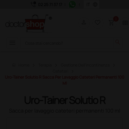
call_quality
language
02 25 71 37 17
|
|
0
person
favorite_border
shopping_cart
two_pager
menu
search
home
Home
Terapia
Gestione Dell'incontinenza
Cateteri
Uro-Tainer Solutio R Sacca Per Lavaggio Cateteri Permanenti 100
Ml
Uro-Tainer Solutio R
Sacca per lavaggio cateteri permanenti 100 ml