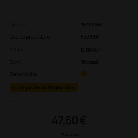
Codice:
15901258
Codice produttore
FB99841
link
Marca:
B. BRAUN
Conf.
:
10 pezzi
Disponibilità:
In magazzino in 10 giorni lav.
heart_plus
47,60 €
(Prezzo i.e.)