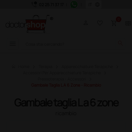
call_quality
language
02 25 71 37 17
|
|
0
person
favorite_border
shopping_cart
two_pager
menu
search
home
Home
Terapia
Apparecchiature Terapiche
Accessori Per Apparecchiature Terapiche
Pressoterapia - Accessori
Gambale Taglia L A 6 Zone - Ricambio
Gambale taglia L a 6 zone
ricambio