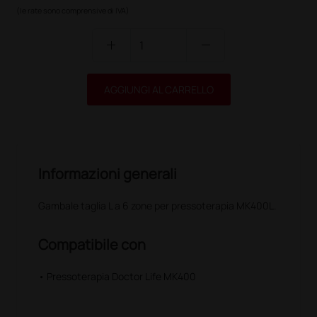
(le rate sono comprensive di IVA)
add
remove
AGGIUNGI AL CARRELLO
Informazioni generali
Gambale taglia L a 6 zone per pressoterapia MK400L.
Compatibile con
• Pressoterapia Doctor Life MK400