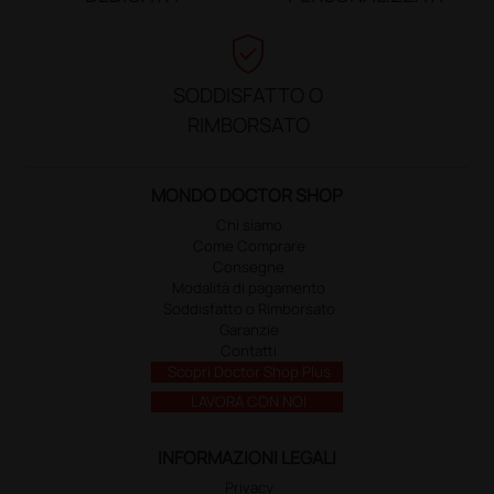
verified_user
SODDISFATTO O
RIMBORSATO
MONDO DOCTOR SHOP
Chi siamo
Come Comprare
Consegne
Modalità di pagamento
Soddisfatto o Rimborsato
Garanzie
Contatti
Scopri Doctor Shop Plus
LAVORA CON NOI
INFORMAZIONI LEGALI
Privacy