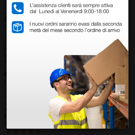
14 Luglio 2026
ottima
Acquirente verificato
14 Luglio 2026
Ho acquistato un ecografo da Doctor Shop e sono rimasto molto
soddisfatto dell'esperienza. Apparecchiatura di qualità, consegna
nei tempi previsti e un servizio clienti disponibile che ha risposto a
tutti i miei dubbi prima dell'acquisto. Consigliato
Acquirente verificato
13 Luglio 2026
Nulla da eccepire. Tutto estremamente chiaro e corretto,
dall’ordine alla consegna.
Acquirente verificato