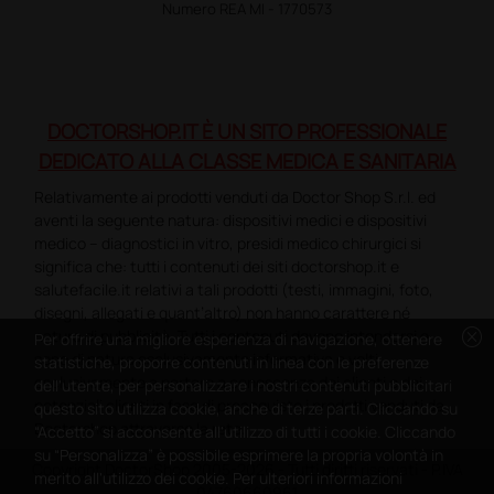
Numero REA MI - 1770573
DOCTORSHOP.IT È UN SITO PROFESSIONALE
DEDICATO ALLA CLASSE MEDICA E SANITARIA
Relativamente ai prodotti venduti da Doctor Shop S.r.l. ed
aventi la seguente natura: dispositivi medici e dispositivi
medico – diagnostici in vitro, presidi medico chirurgici si
significa che: tutti i contenuti dei siti doctorshop.it e
salutefacile.it relativi a tali prodotti (testi, immagini, foto,
disegni, allegati e quant’altro) non hanno carattere né
cancel
natura di pubblicità. Tutti i contenuti devono intendersi e
Per offrire una migliore esperienza di navigazione, ottenere
sono di natura esclusivamente informativa e volti
statistiche, proporre contenuti in linea con le preferenze
esclusivamente a portare a conoscenza dei clienti e dei
dell'utente, per personalizzare i nostri contenuti pubblicitari
potenziali clienti in fase di preacquisto i prodotti venduti da
questo sito utilizza cookie, anche di terze parti. Cliccando su
Doctorshop attraverso la rete.
“Accetto” si acconsente all'utilizzo di tutti i cookie. Cliccando
su “Personalizza” è possibile esprimere la propria volontà in
Copyright DoctorShop 2005-2026 - Tutti diritti riservati - P.IVA
merito all'utilizzo dei cookie. Per ulteriori informazioni
04760660961