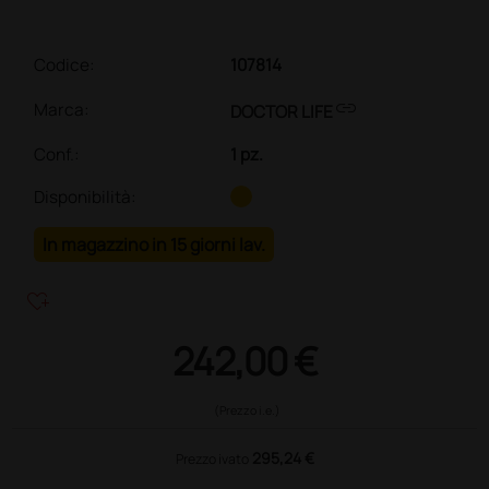
Codice:
107814
link
Marca:
DOCTOR LIFE
Conf.
:
1 pz.
Disponibilità:
In magazzino in 15 giorni lav.
heart_plus
242,00 €
(Prezzo i.e.)
295,24 €
Prezzo ivato