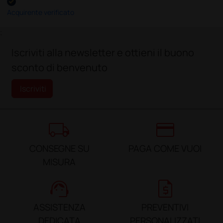
Acquirente verificato
;
Iscriviti alla newsletter e ottieni il buono
sconto di benvenuto
Iscriviti
local_shipping
credit_card
CONSEGNE SU
PAGA COME VUOI
MISURA
support_agent
request_quote
ASSISTENZA
PREVENTIVI
DEDICATA
PERSONALIZZATI