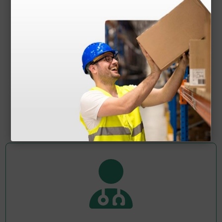
Aerosol a pistone Corsia
97,60 €
122,00 €
(Prezzo i.e.)
1 pz.