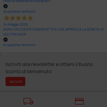
Positiva esperienza di acquisto
Acquirente verificato
24 Maggio 2026
SONO UN CLIENTE SODDISFATTO E CHE APPREZZA LA SERIETA' DI
DOCTOR SHOP
Acquirente verificato
;
Iscriviti alla newsletter e ottieni il buono
sconto di benvenuto
Iscriviti
local_shipping
credit_card