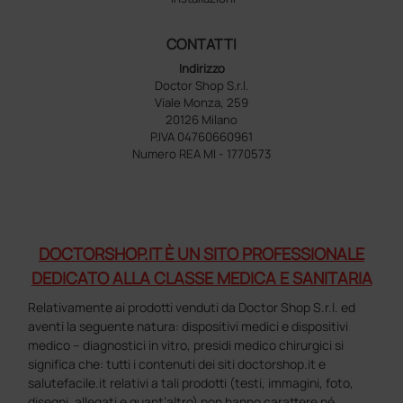
CONTATTI
Indirizzo
Doctor Shop S.r.l.
Viale Monza, 259
20126 Milano
P.IVA 04760660961
Numero REA MI - 1770573
DOCTORSHOP.IT È UN SITO PROFESSIONALE
DEDICATO ALLA CLASSE MEDICA E SANITARIA
Relativamente ai prodotti venduti da Doctor Shop S.r.l. ed
aventi la seguente natura: dispositivi medici e dispositivi
medico – diagnostici in vitro, presidi medico chirurgici si
significa che: tutti i contenuti dei siti doctorshop.it e
salutefacile.it relativi a tali prodotti (testi, immagini, foto,
disegni, allegati e quant’altro) non hanno carattere né