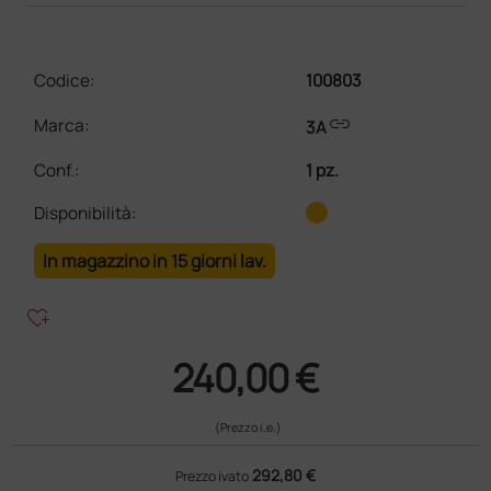
Codice:
100803
link
Marca:
3A
Conf.
:
1 pz.
Disponibilità:
In magazzino in 15 giorni lav.
heart_plus
240,00 €
(Prezzo i.e.)
292,80 €
Prezzo ivato