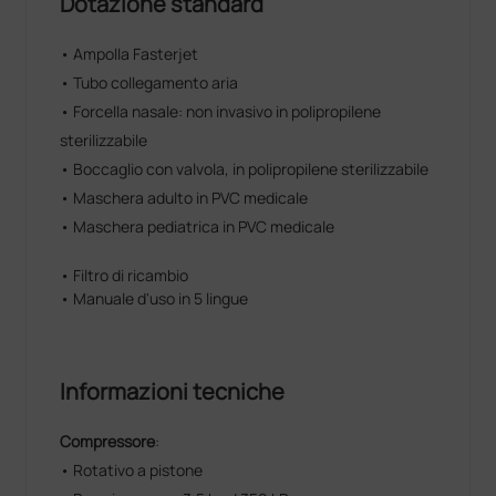
Dotazione standard
costituisce per il sanitario un preciso ed
indispensabile complemento alla sua dotazione
• Ampolla Fasterjet
ambulatoriale.
• Tubo collegamento aria
In esso sono condensati i dettami della moderna
tecnica aerosolterapica, non disgiunta da quella
• Forcella nasale: non invasivo in polipropilene
semplicità d'uso che lo mette in condizioni di essere
sterilizzabile
utilizzato anche da persone inesperte. La qualità, i
• Boccaglio con valvola, in polipropilene sterilizzabile
materiali, il prezzo e le prestazioni fornite sono tali da
• Maschera adulto in PVC medicale
soddisfare qualsiasi esigenza.
• Maschera pediatrica in PVC medicale
• Filtro di ricambio
• Manuale d'uso in 5 lingue
Informazioni tecniche
Compressore
:
• Rotativo a pistone