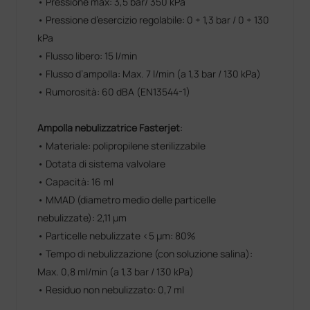
• Pressione max: 3,5 bar/ 350 kPa
• Pressione d’esercizio regolabile: 0 ÷ 1,3 bar / 0 ÷ 130
kPa
• Flusso libero: 15 l/min
• Flusso d’ampolla: Max. 7 l/min (a 1,3 bar / 130 kPa)
• Rumorosità: 60 dBA (EN13544-1)
Ampolla nebulizzatrice Fasterjet
:
• Materiale: polipropilene sterilizzabile
• Dotata di sistema valvolare
• Capacità: 16 ml
• MMAD (diametro medio delle particelle
nebulizzate): 2,11 μm
• Particelle nebulizzate <5 µm: 80%
• Tempo di nebulizzazione (con soluzione salina):
Max. 0,8 ml/min (a 1,3 bar / 130 kPa)
• Residuo non nebulizzato: 0,7 ml