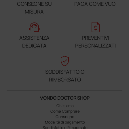
CONSEGNE SU
PAGA COME VUOI
MISURA
support_agent
request_quote
ASSISTENZA
PREVENTIVI
DEDICATA
PERSONALIZZATI
verified_user
SODDISFATTO O
RIMBORSATO
MONDO DOCTOR SHOP
Chi siamo
Come Comprare
Consegne
Modalità di pagamento
Soddisfatto o Rimborsato