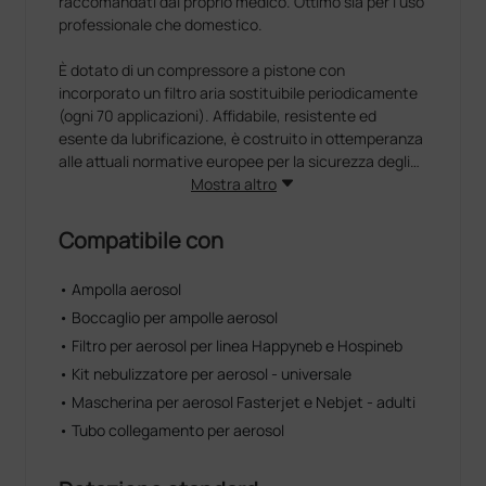
raccomandati dal proprio medico. Ottimo sia per l’uso
professionale che domestico.
È dotato di un compressore a pistone con
incorporato un filtro aria sostituibile periodicamente
(ogni 70 applicazioni). Affidabile, resistente ed
esente da lubrificazione, è costruito in ottemperanza
alle attuali normative europee per la sicurezza degli
apparecchi ad uso elettromedicale (EN 60601–1;
Mostra altro
EN13544-1) ed è testato conformemente alle norme
EMC (EN60601-1-2).
Compatibile con
È corredato da accessori testati e collaudati in
• Ampolla aerosol
laboratorio secondo i più recenti criteri scientifici in
• Boccaglio per ampolle aerosol
materia di efficacia e di sicurezza biologica
(biocompatibilità degli accessori attestata da
• Filtro per aerosol per linea Happyneb e Hospineb
laboratori d’analisi specializzati).
• Kit nebulizzatore per aerosol - universale
• Mascherina per aerosol Fasterjet e Nebjet - adulti
Hospyneb è stato realizzato per l'uso ambulatoriale e
• Tubo collegamento per aerosol
senza le inevitabili limitazioni imposte ad apparecchi
portatili di piccolo formato. Superiore pertanto sia
nelle prestazioni fornite che nell'esecuzione tecnica,