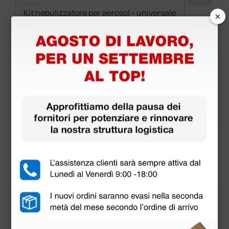
Kit nebulizzatore per aerosol - universale
×
10,54 €
(Prezzo i.e.)
1 kit
Prodotti simili e correlati