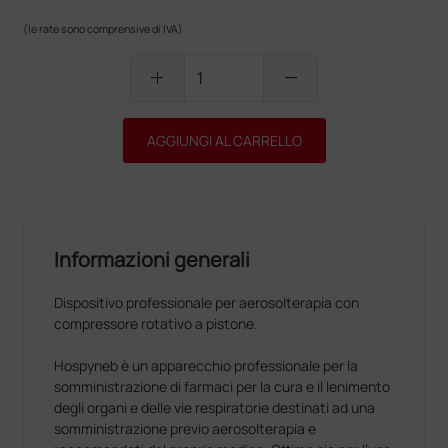
(le rate sono comprensive di IVA)
add
remove
AGGIUNGI AL CARRELLO
Informazioni generali
Dispositivo professionale per aerosolterapia con
compressore rotativo a pistone.
Hospyneb è un apparecchio professionale per la
somministrazione di farmaci per la cura e il lenimento
degli organi e delle vie respiratorie destinati ad una
somministrazione previo aerosolterapia e