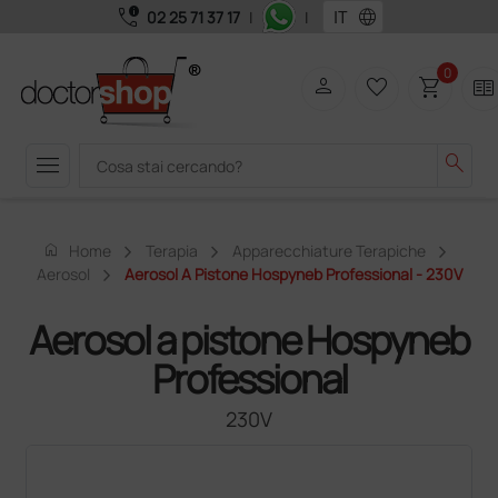
call_quality
language
02 25 71 37 17
|
|
0
person
favorite_border
shopping_cart
two_pager
menu
search
home
Home
Terapia
Apparecchiature Terapiche
Aerosol
Aerosol A Pistone Hospyneb Professional - 230V
Aerosol a pistone Hospyneb
Professional
230V