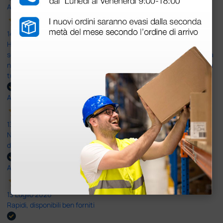
Acquirente verificato
14 Luglio 2026
Ho acquistato un ecografo da Doctor Shop e sono rimasto molto
soddisfatto dell'esperienza. Apparecchiatura di qualità, consegna
nei tempi previsti e un servizio clienti disponibile che ha risposto a
tutti i miei dubbi prima dell'acquisto. Consigliato
Acquirente verificato
13 Luglio 2026
Nulla da eccepire. Tutto estremamente chiaro e corretto,
dall’ordine alla consegna.
Acquirente verificato
13 Luglio 2026
Rapidi, disponibili ben forniti