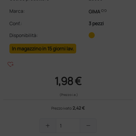
link
Marca:
GIMA
Conf.
:
3 pezzi
Disponibilità:
In magazzino in 15 giorni lav.
heart_plus
1,98 €
(Prezzo i.e.)
2,42 €
Prezzo ivato
add
remove