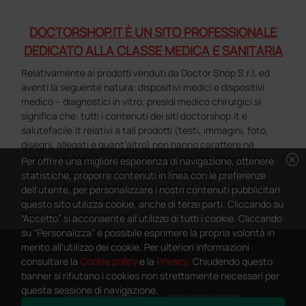
DOCTORSHOP.IT È UN SITO PROFESSIONALE
DEDICATO ALLA CLASSE MEDICA E SANITARIA
Relativamente ai prodotti venduti da Doctor Shop S.r.l. ed
aventi la seguente natura: dispositivi medici e dispositivi
medico – diagnostici in vitro, presidi medico chirurgici si
significa che: tutti i contenuti dei siti doctorshop.it e
salutefacile.it relativi a tali prodotti (testi, immagini, foto,
disegni, allegati e quant’altro) non hanno carattere né
cancel
natura di pubblicità. Tutti i contenuti devono intendersi e
Per offrire una migliore esperienza di navigazione, ottenere
sono di natura esclusivamente informativa e volti
statistiche, proporre contenuti in linea con le preferenze
esclusivamente a portare a conoscenza dei clienti e dei
dell'utente, per personalizzare i nostri contenuti pubblicitari
potenziali clienti in fase di preacquisto i prodotti venduti da
questo sito utilizza cookie, anche di terze parti. Cliccando su
Doctorshop attraverso la rete.
“Accetto” si acconsente all'utilizzo di tutti i cookie. Cliccando
su “Personalizza” è possibile esprimere la propria volontà in
Copyright DoctorShop 2005-2026 - Tutti diritti riservati - P.IVA
merito all'utilizzo dei cookie. Per ulteriori informazioni
04760660961
consultare la
Cookie policy
e la
Privacy
. Chiudendo questo
banner si rifiutano i cookies non strettamente necessari per
questa sessione di navigazione.