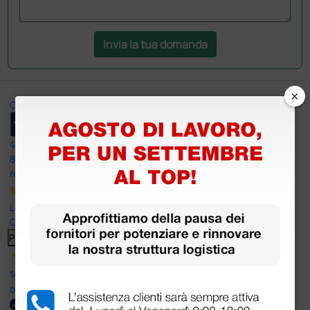
Invia la tua domanda
×
Ottimo
4,6
/5
8.330
recensioni
Le nostre recensioni a 4 e 5 stelle.
Clicca qui per leggerle tutte >
Precedente
Successivo
14 Luglio 2026
ottima