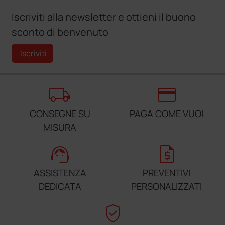
Iscriviti alla newsletter e ottieni il buono
sconto di benvenuto
Iscriviti
local_shipping
credit_card
CONSEGNE SU
PAGA COME VUOI
MISURA
support_agent
request_quote
ASSISTENZA
PREVENTIVI
DEDICATA
PERSONALIZZATI
verified_user