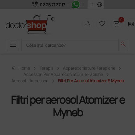
call_quality
language
02 25 71 37 17
|
|
0
person
favorite_border
shopping_cart
two_pager
menu
search
home
Home
Terapia
Apparecchiature Terapiche
Accessori Per Apparecchiature Terapiche
Aerosol - Accessori
Filtri Per Aerosol Atomizer E Myneb
Filtri per aerosol Atomizer e
Myneb