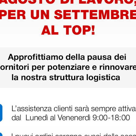
itale
ali XL
00 €
1 pz.
ri