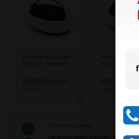
Pressoterapia digitale
Pressoterapia dig
AnyCare - 2 gambali L
AnyCare - 2 gamb
432,00 €
432,00 €
540,00 €
540,
(Prezzo i.e.)
(Prezzo i.e.)
1 pz.
Chiedi a un collega
Hai ancora qualche dubbio? Vuoi ulterio