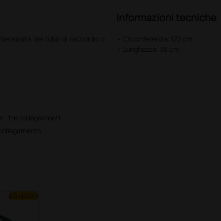
Informazioni tecniche
Necessita del tubo di raccordo o
• Circonferenza: 122 cm
• Lunghezza: 38 cm
 - tre collegamenti
 collegamento
più opzioni