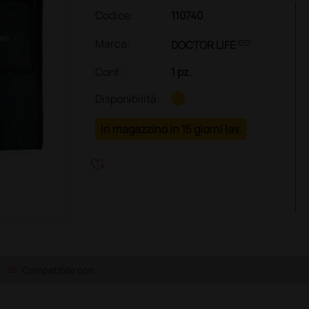
Codice:
110740
link
Marca:
DOCTOR LIFE
Conf.
:
1 pz.
Disponibilità:
In magazzino in 15 giorni lav.
heart_plus
list
Compatibile con