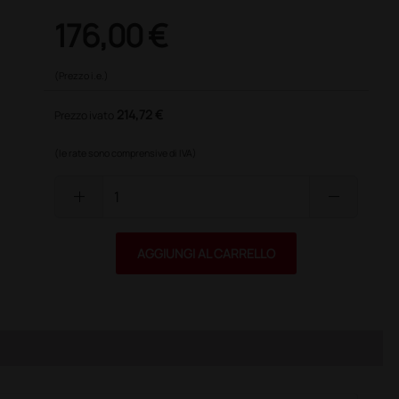
176,00 €
(Prezzo i.e.)
214,72 €
Prezzo ivato
(le rate sono comprensive di IVA)
add
remove
AGGIUNGI AL CARRELLO