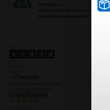
informazioni?
Invia ora la tua domanda ai colleghi che
acquistato questo prodotto.
Ottimo
4,6
/5
8.330
recensioni
Le nostre recensioni a 4 e 5 stelle.
Clicca qui per leggerle tutte >
Precedente
Successivo
14 Luglio 2026