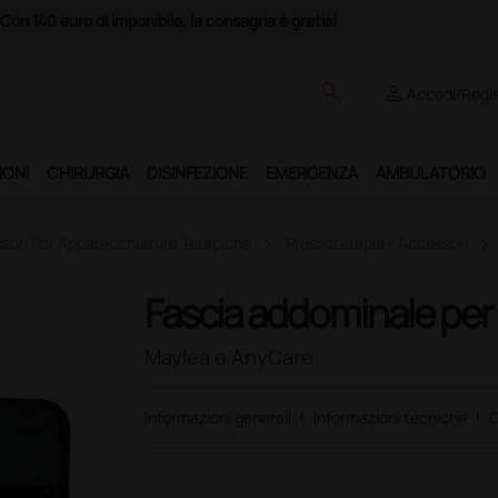
atis!
search
person
Accedi/Regis
IONI
CHIRURGIA
DISINFEZIONE
EMERGENZA
AMBULATORIO
sori Per Apparecchiature Terapiche
Pressoterapia - Accessori
Fascia addominale per
Maylea e AnyCare
Informazioni generali
|
Informazioni tecniche
|
C