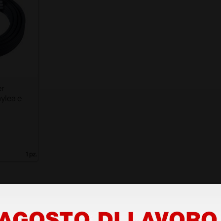
er
ylea e
1 pz.