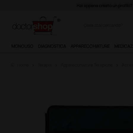
i appena creato un profilo? Con 140 euro di imponibile, la consegna è gr
MONOUSO
DIAGNOSTICA
APPARECCHIATURE
MEDICAZ
home
Home
Terapia
Apparecchiature Terapiche
Acces