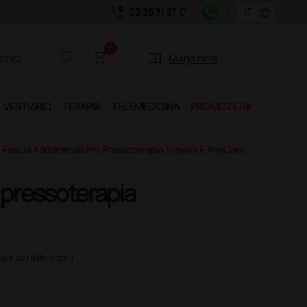
call_quality
language
02 25 71 37 17
|
|
Acquistando il servizio "Ds Club", un anno di spedizion
0
favorite_border
shopping_cart
two_pager
Magazine
trati
VESTIARIO
TERAPIA
TELEMEDICINA
PROMOZIONI
Fascia Addominale Per Pressoterapia Maylea E AnyCare
 pressoterapia
ompatibile con
|