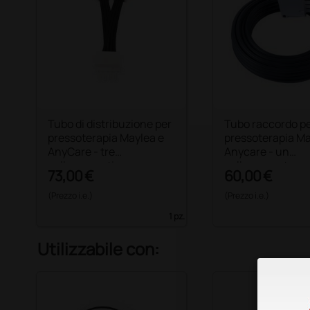
Tubo di distribuzione per
Tubo raccordo p
pressoterapia Maylea e
pressoterapia Ma
AnyCare - tre
Anycare - un
collegamenti
collegamento
73,00 €
60,00 €
(Prezzo i.e.)
(Prezzo i.e.)
1 pz.
Utilizzabile con: