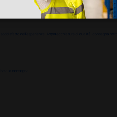
disfatto dell'esperienza. Apparecchiatura di qualità, consegna nei temp
ine alla consegna.