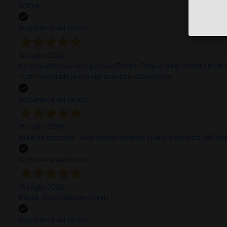
ottima
Acquirente verificato
14 Luglio 2026
Ho acquistato un ecografo da Doctor Shop e sono rimasto molto sod
tutti i miei dubbi prima dell'acquisto. Consigliato
Acquirente verificato
13 Luglio 2026
Nulla da eccepire. Tutto estremamente chiaro e corretto, dall’ord
Acquirente verificato
13 Luglio 2026
Rapidi, disponibili ben forniti
Acquirente verificato