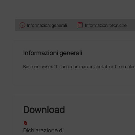
info
assignment
Informazioni generali
Informazioni tecniche
Informazioni generali
Bastone unisex "Tiziano" con manico acetato a T e di colo
Download
Dichiarazione di