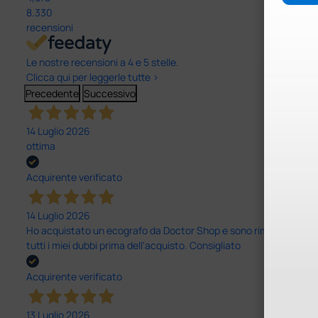
8.330
recensioni
Le nostre recensioni a 4 e 5 stelle.
Clicca qui per leggerle tutte >
Precedente
Successivo
14 Luglio 2026
ottima
Acquirente verificato
14 Luglio 2026
Ho acquistato un ecografo da Doctor Shop e sono rimasto molto sod
tutti i miei dubbi prima dell'acquisto. Consigliato
Acquirente verificato
13 Luglio 2026