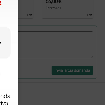
€
53,00 €
)
(Prezzo i.e.)
1 pz.
1 pz.
Invia la tua domanda