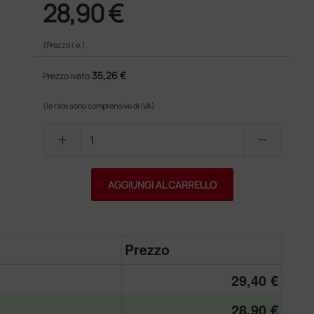
28,90 €
(Prezzo i.e.)
35,26 €
Prezzo ivato
(le rate sono comprensive di IVA)
add
remove
AGGIUNGI AL CARRELLO
Prezzo
29,40 €
28,90 €