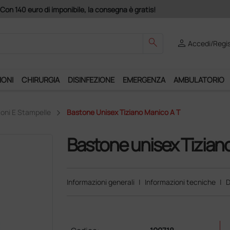
Acquistando
search
person
Accedi/Regis
IONI
CHIRURGIA
DISINFEZIONE
EMERGENZA
AMBULATORIO
oni E Stampelle
Bastone Unisex Tiziano Manico A T
Bastone unisex Tizian
Informazioni generali
|
Informazioni tecniche
|
D