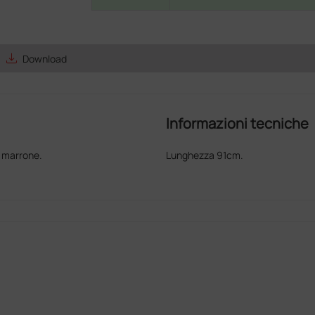
save_alt
Download
Informazioni tecniche
r marrone.
Lunghezza 91cm.