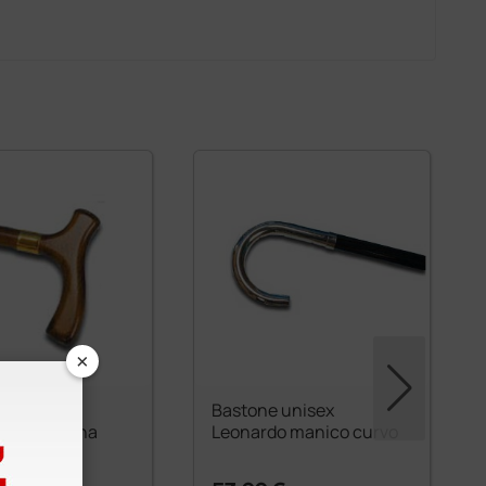
×
 Raffaello
Bastone unisex
a T da donna
Leonardo manico curvo