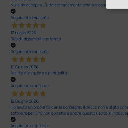
Nulla da eccepire. Tutto estremamente chiaro e corretto, dall’ord
Acquirente verificato
13 Luglio 2026
Rapidi, disponibili ben forniti
Acquirente verificato
12 Giugno 2026
facilità di acquisto e puntualità
Acquirente verificato
12 Giugno 2026
Ho avuto un problema con la consegna, il pacco non è stato conseg
software per il PC non corretto e anche questo risolto in modo ra
Acquirente verificato