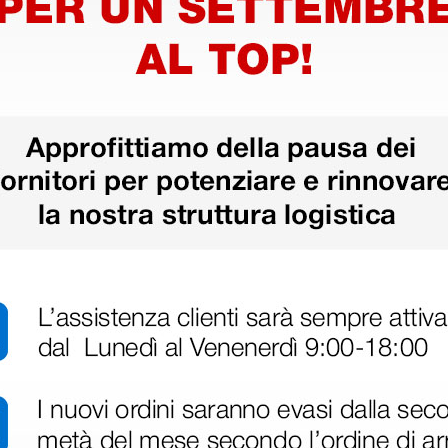
22,50 €
22,50 
(Prezzo i.e.)
(Prezzo i.e.
1 pz.
1 pz.
ri
 hanno già