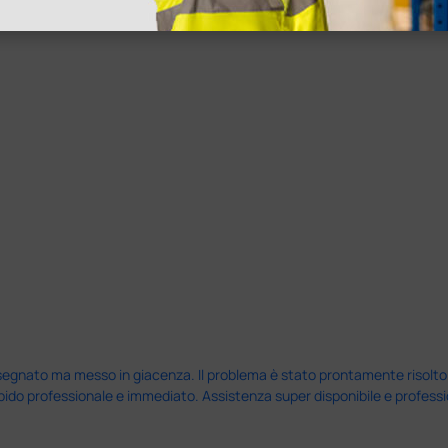
ine alla consegna.
nato ma messo in giacenza. Il problema è stato prontamente risolto dal 
pido professionale e immediato. Assistenza super disponibile e professio