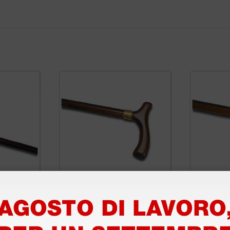
manico
Bastone Raffaello
Bastone
manico a T da uomo
manico 