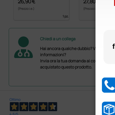
26,90 €
27,80 €
(Prezzo i.e.)
(Prezzo i.e.)
1 pz.
Chiedi a un collega
Hai ancora qualche dubbio? Vuoi ulterio
informazioni?
Invia ora la tua domanda ai colleghi che
acquistato questo prodotto.
Ottimo
4,6
/5