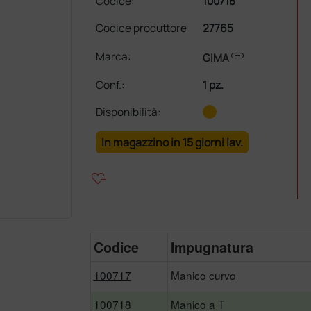
Codice:
100718
Codice produttore
27765
link
Marca:
GIMA
Conf.
:
1 pz.
Disponibilità:
In magazzino in 15 giorni lav.
heart_plus
Codice
Impugnatura
100717
Manico curvo
100718
Manico a T