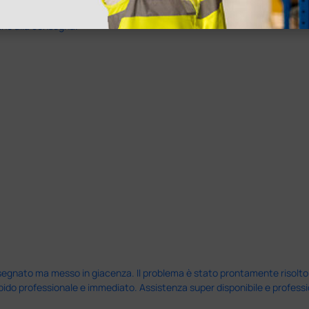
ine alla consegna.
nato ma messo in giacenza. Il problema è stato prontamente risolto dal 
pido professionale e immediato. Assistenza super disponibile e professio