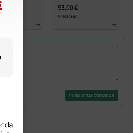
€
53,00 €
)
(Prezzo i.e.)
1 pz.
1 pz.
Invia la tua domanda