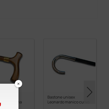
×
 Raffaello
Bastone unisex
a T da donna
Leonardo manico curvo