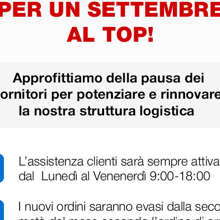
22,50 €
22,50 
(Prezzo i.e.)
(Prezzo i.e.
1 pz.
1 pz.
ri
 hanno già