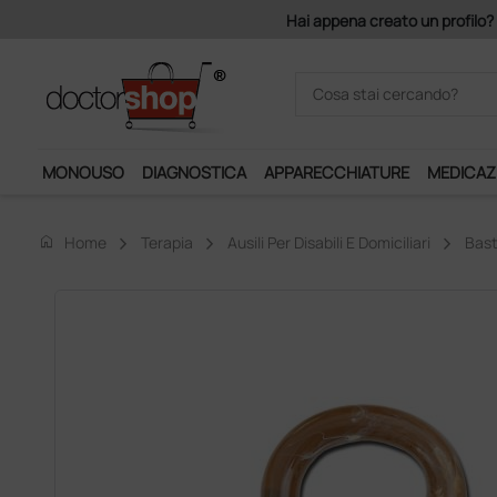
o un profilo? Con 140 euro di imponibile, la consegna è gratis!
MONOUSO
DIAGNOSTICA
APPARECCHIATURE
MEDICAZ
home
Home
Terapia
Ausili Per Disabili E Domiciliari
Bast