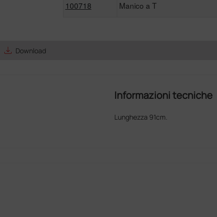
100718
Manico a T
save_alt
Download
Informazioni tecniche
Lunghezza 91cm.