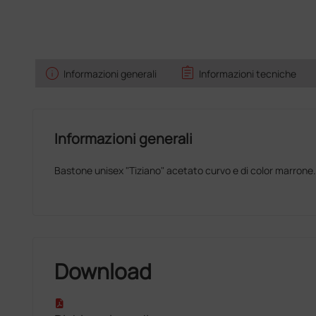
info
assignment
Informazioni generali
Informazioni tecniche
Informazioni generali
Bastone unisex "Tiziano" acetato curvo e di color marrone.
Download