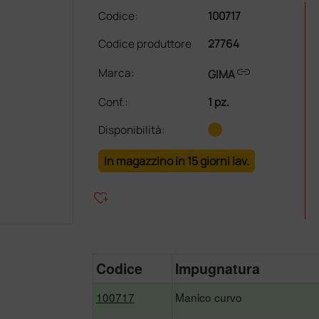
Codice:
100717
Codice produttore
27764
link
Marca:
GIMA
Conf.
:
1 pz.
Disponibilità:
In magazzino in 15 giorni lav.
heart_plus
Codice
Impugnatura
100717
Manico curvo