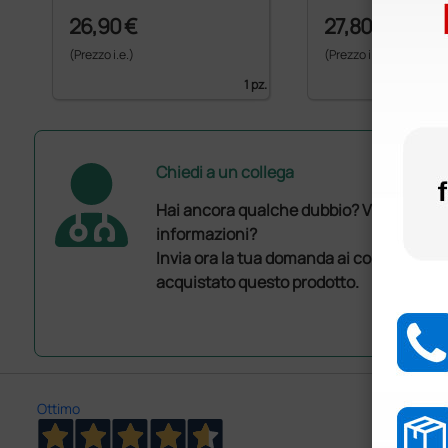
26,90 €
27,80 €
(Prezzo i.e.)
(Prezzo i.e.)
1 pz.
Chiedi a un collega
Hai ancora qualche dubbio? Vuoi ulterio
informazioni?
Invia ora la tua domanda ai colleghi che
acquistato questo prodotto.
Ottimo