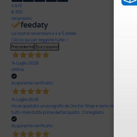
4,6
/5
8.330
recensioni
Le nostre recensioni a 4 e 5 stelle.
Clicca qui per leggerle tutte >
Precedente
Successivo
14 Luglio 2026
ottima
Acquirente verificato
14 Luglio 2026
Ho acquistato un ecografo da Doctor Shop e sono rimasto molto sod
tutti i miei dubbi prima dell'acquisto. Consigliato
Acquirente verificato