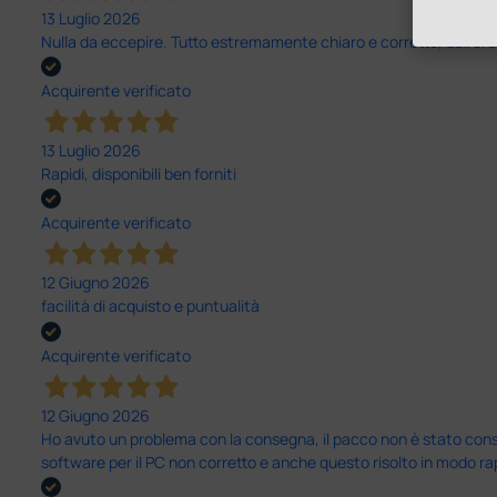
13 Luglio 2026
Nulla da eccepire. Tutto estremamente chiaro e corretto, dall’ord
Acquirente verificato
13 Luglio 2026
Rapidi, disponibili ben forniti
Acquirente verificato
12 Giugno 2026
facilità di acquisto e puntualità
Acquirente verificato
12 Giugno 2026
Ho avuto un problema con la consegna, il pacco non è stato conseg
software per il PC non corretto e anche questo risolto in modo ra