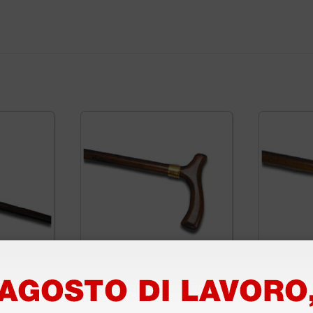
manico
Bastone Raffaello
Bastone
manico a T da uomo
manico 