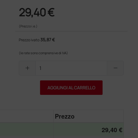
29,40 €
(Prezzo i.e.)
35,87 €
Prezzo ivato
(le rate sono comprensive di IVA)
add
remove
AGGIUNGI AL CARRELLO
Prezzo
29,40 €