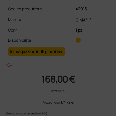
Codice produttore
42915
link
Marca:
GIMA
Conf.
:
1 pz.
Disponibilità:
In magazzino in 15 giorni lav.
heart_plus
168,00 €
(Prezzo i.e.)
174,72 €
Prezzo ivato
(le rate sono comprensive di IVA)