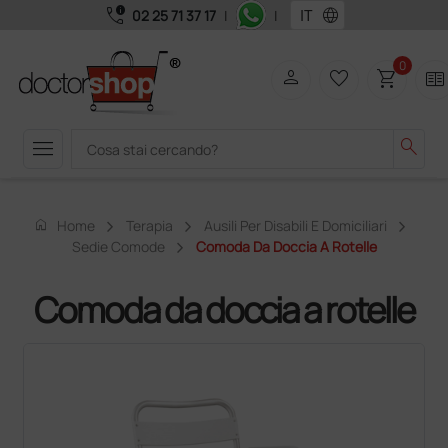
call_quality
language
02 25 71 37 17
|
|
0
person
favorite_border
shopping_cart
two_pager
menu
search
home
Home
Terapia
Ausili Per Disabili E Domiciliari
Sedie Comode
Comoda Da Doccia A Rotelle
Comoda da doccia a rotelle