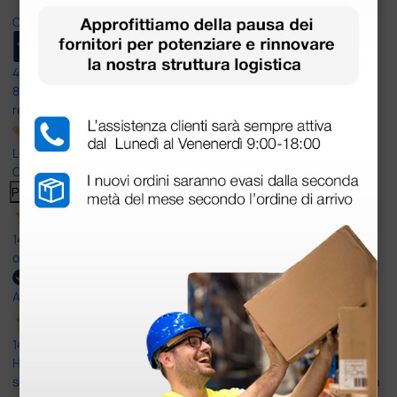
Ottimo
4,6
/5
8.330
recensioni
Le nostre recensioni a 4 e 5 stelle.
Clicca qui per leggerle tutte >
Precedente
Successivo
14 Luglio 2026
ottima
Acquirente verificato
14 Luglio 2026
Ho acquistato un ecografo da Doctor Shop e sono rimasto molto
soddisfatto dell'esperienza. Apparecchiatura di qualità, consegna