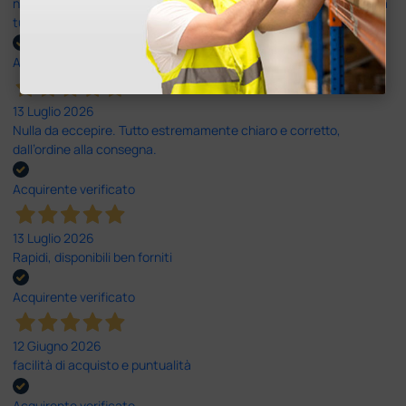
nei tempi previsti e un servizio clienti disponibile che ha risposto a
tutti i miei dubbi prima dell'acquisto. Consigliato
Acquirente verificato
13 Luglio 2026
Nulla da eccepire. Tutto estremamente chiaro e corretto,
dall’ordine alla consegna.
Acquirente verificato
13 Luglio 2026
Rapidi, disponibili ben forniti
Acquirente verificato
12 Giugno 2026
facilità di acquisto e puntualità
Acquirente verificato