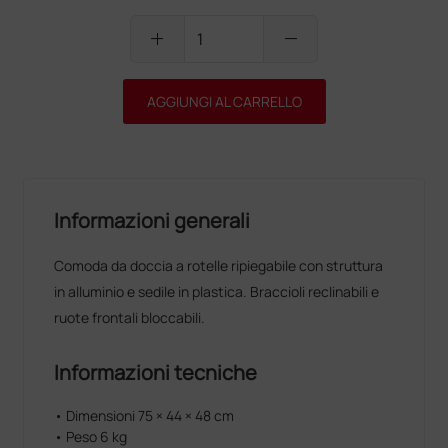
add
remove
AGGIUNGI AL CARRELLO
Informazioni generali
Comoda da doccia a rotelle ripiegabile con struttura
in alluminio e sedile in plastica. Braccioli reclinabili e
ruote frontali bloccabili.
Informazioni tecniche
• Dimensioni 75 × 44 × 48 cm
• Peso 6 kg