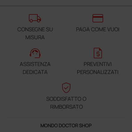
local_shipping
credit_card
CONSEGNE SU
PAGA COME VUOI
MISURA
support_agent
request_quote
ASSISTENZA
PREVENTIVI
DEDICATA
PERSONALIZZATI
verified_user
SODDISFATTO O
RIMBORSATO
MONDO DOCTOR SHOP