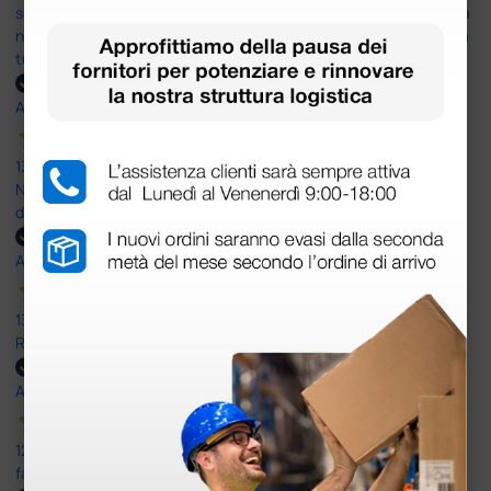
soddisfatto dell'esperienza. Apparecchiatura di qualità, consegna
nei tempi previsti e un servizio clienti disponibile che ha risposto a
tutti i miei dubbi prima dell'acquisto. Consigliato
Acquirente verificato
13 Luglio 2026
Nulla da eccepire. Tutto estremamente chiaro e corretto,
dall’ordine alla consegna.
Acquirente verificato
13 Luglio 2026
Rapidi, disponibili ben forniti
Acquirente verificato
12 Giugno 2026
facilità di acquisto e puntualità