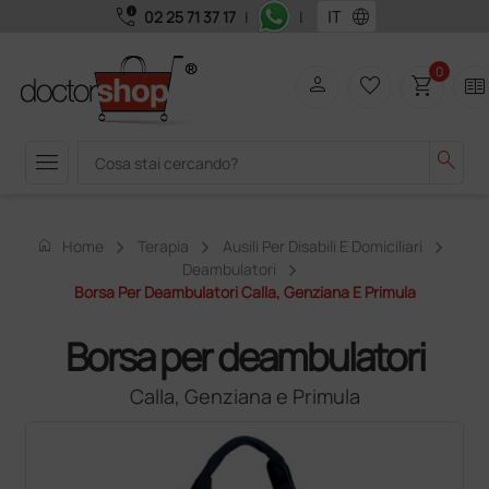
call_quality
language
02 25 71 37 17
|
|
0
person
favorite_border
shopping_cart
two_pager
menu
search
home
Home
Terapia
Ausili Per Disabili E Domiciliari
Deambulatori
Borsa Per Deambulatori Calla, Genziana E Primula
Borsa per deambulatori
Calla, Genziana e Primula