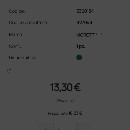
Codice:
5300134
Codice produttore
RV7048
link
Marca:
MORETTI
Conf.
:
1 pz.
Disponibilità:
heart_plus
13,30 €
(Prezzo i.e.)
16,23 €
Prezzo ivato
add
remove