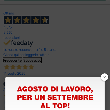
Ottimo
4,6
/5
8.330
recensioni
Le nostre recensioni a 4 e 5 stelle.
Clicca qui per leggerle tutte >
Precedente
Successivo
14 Luglio 2026
×
ottima
Acquirente verificato
14 Luglio 2026
Ho acquistato un ecografo da Doctor Shop e sono rimasto molto