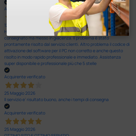
Acquirente verificato
12 Giugno 2026
Ho avuto un problema con la consegna, il pacco non è stato
consegnato ma messo in giacenza. Il problema è stato
prontamente risolto dal servizio clienti. Altro problema il codice di
attivazione del software per il PC non corretto e anche questo
risolto in modo rapido professionale e immediato. Assistenza
super disponibile e professionale più che 5 stelle
Acquirente verificato
25 Maggio 2026
Il servizio e’ risultato buono, anche i tempi di consegna
Acquirente verificato
25 Maggio 2026
OTTIMO SITO E OTTIMO SERVIZIO