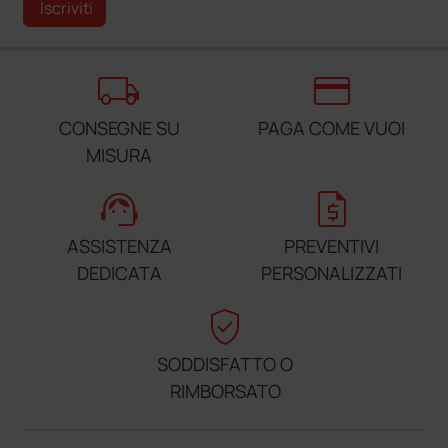
Iscriviti
local_shipping
credit_card
CONSEGNE SU
PAGA COME VUOI
MISURA
support_agent
request_quote
ASSISTENZA
PREVENTIVI
DEDICATA
PERSONALIZZATI
verified_user
SODDISFATTO O
RIMBORSATO