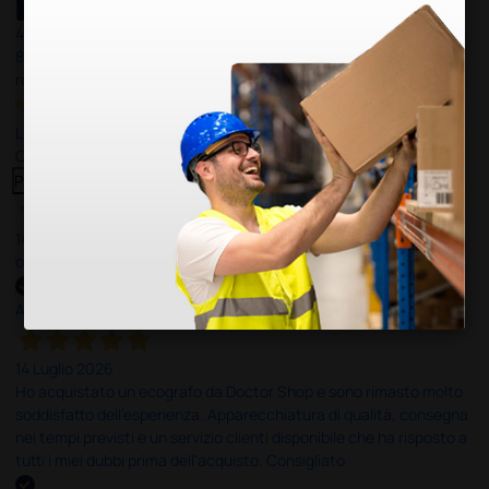
4,6
/5
8.330
recensioni
Le nostre recensioni a 4 e 5 stelle.
Clicca qui per leggerle tutte >
Precedente
Successivo
14 Luglio 2026
ottima
Acquirente verificato
14 Luglio 2026
Ho acquistato un ecografo da Doctor Shop e sono rimasto molto
soddisfatto dell'esperienza. Apparecchiatura di qualità, consegna
nei tempi previsti e un servizio clienti disponibile che ha risposto a
tutti i miei dubbi prima dell'acquisto. Consigliato