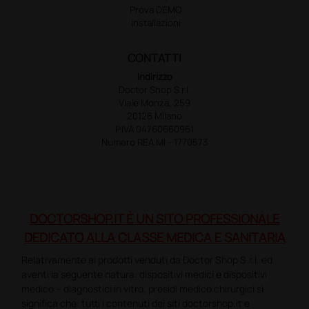
Prova DEMO
Installazioni
CONTATTI
Indirizzo
Doctor Shop S.r.l.
Viale Monza, 259
20126 Milano
P.IVA 04760660961
Numero REA MI - 1770573
DOCTORSHOP.IT È UN SITO PROFESSIONALE
DEDICATO ALLA CLASSE MEDICA E SANITARIA
Relativamente ai prodotti venduti da Doctor Shop S.r.l. ed
aventi la seguente natura: dispositivi medici e dispositivi
medico – diagnostici in vitro, presidi medico chirurgici si
significa che: tutti i contenuti dei siti doctorshop.it e