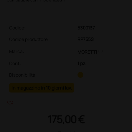
Codice:
5300137
Codice produttore
RP755S
link
Marca:
MORETTI
Conf.
:
1 pz.
Disponibilità:
In magazzino in 10 giorni lav.
heart_plus
175,00 €