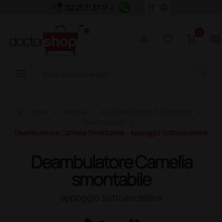
call_quality
language
02 25 71 37 17
|
|
0
person
favorite_border
shopping_cart
two_pager
menu
search
home
Home
Terapia
Ausili Per Disabili E Domiciliari
Deambulatori
Deambulatore Camelia Smontabile - Appoggio Sottoascellare
Deambulatore Camelia
smontabile
appoggio sottoascellare