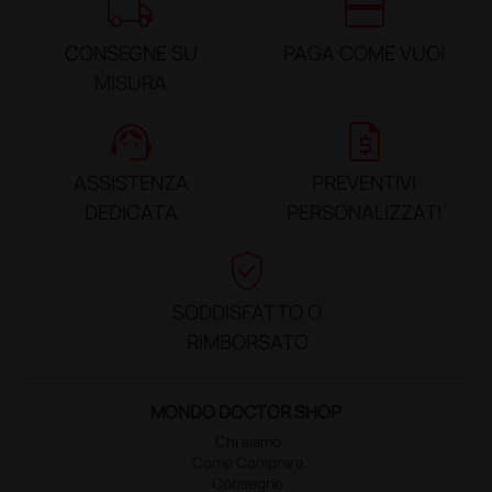
local_shipping
credit_card
CONSEGNE SU
PAGA COME VUOI
MISURA
support_agent
request_quote
ASSISTENZA
PREVENTIVI
DEDICATA
PERSONALIZZATI
verified_user
SODDISFATTO O
RIMBORSATO
MONDO DOCTOR SHOP
Chi siamo
Come Comprare
Consegne