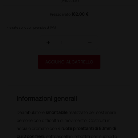
(Prezzo i.e.)
182,00 €
Prezzo ivato
(le rate sono comprensive di IVA)
add
remove
AGGIUNGI AL CARRELLO
Informazioni generali
Deambulatore
smontabile
realizzato per sostenere
persone con difficoltà di movimento. Costruiti in
acciaio cromato con
4 ruote piroettanti di 80mm di
cui 2 con freni
, sottoascellari imbottiti con supporto