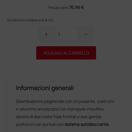
76,96 €
Prezzo ivato
(le rate sono comprensive di IVA)
add
remove
AGGIUNGI AL CARRELLO
Informazioni generali
Deambulatore pieghevole con un pulsante, costruito
in alluminio anodizzato con manopole imbottite,
dotato di due ruote fisse frontali e due gambe
posteriori con puntali con
sistema autobloccante.