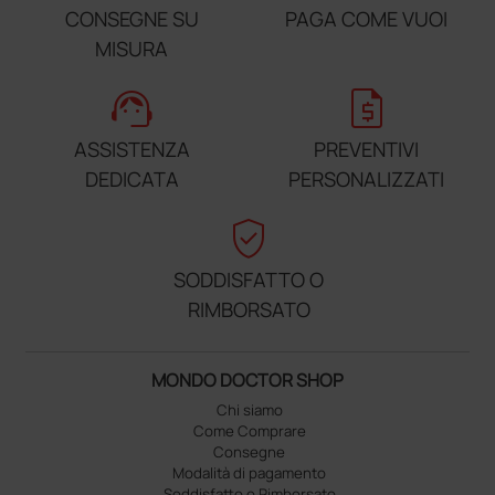
CONSEGNE SU
PAGA COME VUOI
MISURA
support_agent
request_quote
ASSISTENZA
PREVENTIVI
DEDICATA
PERSONALIZZATI
verified_user
SODDISFATTO O
RIMBORSATO
MONDO DOCTOR SHOP
Chi siamo
Come Comprare
Consegne
Modalità di pagamento
Soddisfatto o Rimborsato