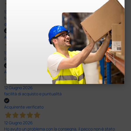
13 Luglio 2026
Nulla da eccepire. Tutto estremamente chiaro e corretto,
dall’ordine alla consegna.
Acquirente verificato
13 Luglio 2026
Rapidi, disponibili ben forniti
Acquirente verificato
12 Giugno 2026
facilità di acquisto e puntualità
Acquirente verificato
12 Giugno 2026
Ho avuto un problema con la consegna, il pacco non è stato