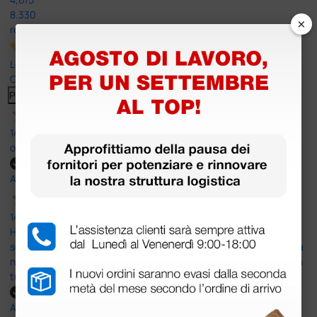
8.330
×
recensioni
Le nostre recensioni a 4 e 5 stelle.
Clicca qui per leggerle tutte >
Precedente
Successivo
14 Luglio 2026
ottima
Acquirente verificato
14 Luglio 2026
Ho acquistato un ecografo da Doctor Shop e sono rimasto molto
soddisfatto dell'esperienza. Apparecchiatura di qualità, consegna
nei tempi previsti e un servizio clienti disponibile che ha risposto a
tutti i miei dubbi prima dell'acquisto. Consigliato
Acquirente verificato