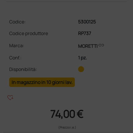
Codice:
5300125
Codice produttore
RP737
link
Marca:
MORETTI
Conf.
:
1 pz.
Disponibilità:
In magazzino in 10 giorni lav.
heart_plus
74,00 €
(Prezzo i.e.)