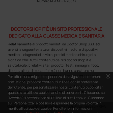
Numero REA MI - 1770573
DOCTORSHOP.IT È UN SITO PROFESSIONALE
DEDICATO ALLA CLASSE MEDICA E SANITARIA
Relativamente ai prodotti venduti da Doctor Shop S.r.l. ed
aventi la seguente natura: dispositivi medici e dispositivi
medico – diagnostici in vitro, presidi medico chirurgici si
significa che: tutti i contenuti dei siti doctorshop.it e
salutefacile.it relativi a tali prodotti (testi, immagini, foto,
disegni, allegati e quant’altro) non hanno carattere né
cancel
natura di pubblicità. Tutti i contenuti devono intendersi e
Per offrire una migliore esperienza di navigazione, ottenere
sono di natura esclusivamente informativa e volti
statistiche, proporre contenuti in linea con le preferenze
esclusivamente a portare a conoscenza dei clienti e dei
dell'utente, per personalizzare i nostri contenuti pubblicitari
potenziali clienti in fase di preacquisto i prodotti venduti da
questo sito utilizza cookie, anche di terze parti. Cliccando su
Doctorshop attraverso la rete.
“Accetto” si acconsente all'utilizzo di tutti i cookie. Cliccando
su “Personalizza” è possibile esprimere la propria volontà in
Copyright DoctorShop 2005-2026 - Tutti diritti riservati - P.IVA
merito all'utilizzo dei cookie. Per ulteriori informazioni
04760660961