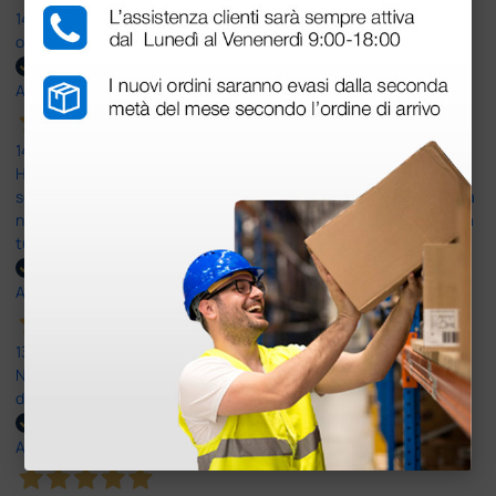
14 Luglio 2026
ottima
Acquirente verificato
14 Luglio 2026
Ho acquistato un ecografo da Doctor Shop e sono rimasto molto
soddisfatto dell'esperienza. Apparecchiatura di qualità, consegna
nei tempi previsti e un servizio clienti disponibile che ha risposto a
tutti i miei dubbi prima dell'acquisto. Consigliato
Acquirente verificato
13 Luglio 2026
Nulla da eccepire. Tutto estremamente chiaro e corretto,
dall’ordine alla consegna.
Acquirente verificato