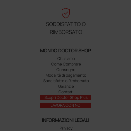
verified_user
SODDISFATTO O
RIMBORSATO
MONDO DOCTOR SHOP
Chi siamo
Come Comprare
Consegne
Modalità di pagamento
Soddisfatto o Rimborsato
Garanzie
Contatti
Scopri Doctor Shop Plus
LAVORA CON NOI
INFORMAZIONI LEGALI
Privacy