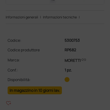
Informazioni generali
|
Informazioni tecniche
|
Codice:
5300753
Codice produttore
RP682
link
Marca:
MORETTI
Conf.
:
1 pz.
Disponibilità:
In magazzino in 10 giorni lav.
heart_plus