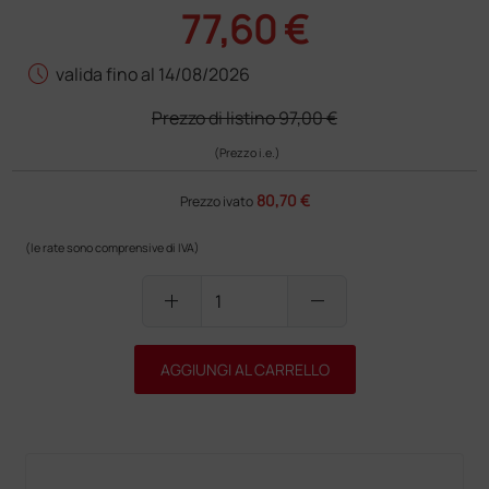
77,60 €
schedule
valida fino al 14/08/2026
Prezzo di listino
97,00 €
(Prezzo i.e.)
80,70 €
Prezzo ivato
(le rate sono comprensive di IVA)
add
remove
AGGIUNGI AL CARRELLO