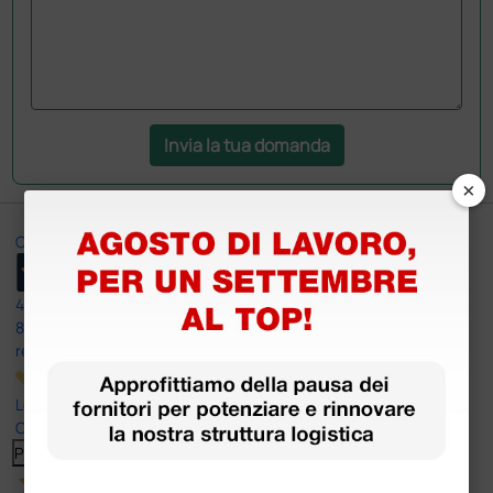
Invia la tua domanda
×
Ottimo
4,6
/5
8.330
recensioni
Le nostre recensioni a 4 e 5 stelle.
Clicca qui per leggerle tutte >
Precedente
Successivo