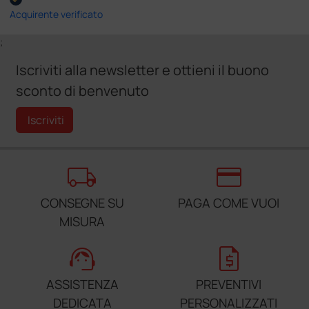
Acquirente verificato
;
Iscriviti alla newsletter e ottieni il buono
sconto di benvenuto
Iscriviti
local_shipping
credit_card
CONSEGNE SU
PAGA COME VUOI
MISURA
support_agent
request_quote
ASSISTENZA
PREVENTIVI
DEDICATA
PERSONALIZZATI