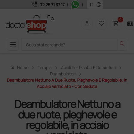
call_quality
language
02 25 71 37 17
|
|
0
person
favorite_border
shopping_cart
two_pager
menu
search
home
Home
Terapia
Ausili Per Disabili E Domiciliari
Deambulatori
Deambulatore Nettuno A Due Ruote, Pieghevole E Regolabile, In
Acciaio Verniciato - Con Seduta
Deambulatore Nettuno a
due ruote, pieghevole e
regolabile, in acciaio