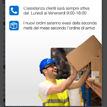
Precedente
Successivo
14 Luglio 2026
ottima
Acquirente verificato
14 Luglio 2026
Ho acquistato un ecografo da Doctor Shop e sono rimasto molto
soddisfatto dell'esperienza. Apparecchiatura di qualità, consegna
nei tempi previsti e un servizio clienti disponibile che ha risposto a
tutti i miei dubbi prima dell'acquisto. Consigliato
Acquirente verificato
13 Luglio 2026
Nulla da eccepire. Tutto estremamente chiaro e corretto,
dall’ordine alla consegna.
Acquirente verificato