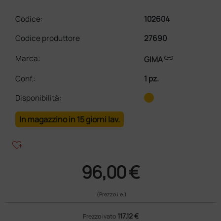
Codice:
102604
Codice produttore
27690
link
Marca:
GIMA
Conf.
:
1 pz.
Disponibilità:
In magazzino in 15 giorni lav.
heart_plus
96,00 €
(Prezzo i.e.)
117,12 €
Prezzo ivato