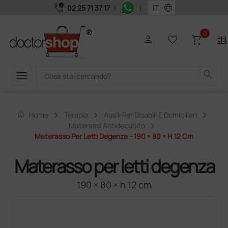
call_quality
language
02 25 71 37 17
|
|
0
person
favorite_border
shopping_cart
two_pager
menu
search
home
Home
Terapia
Ausili Per Disabili E Domiciliari
Materassi Antidecubito
Materasso Per Letti Degenza - 190 × 80 × H 12 Cm
Materasso per letti degenza
190 × 80 × h 12 cm