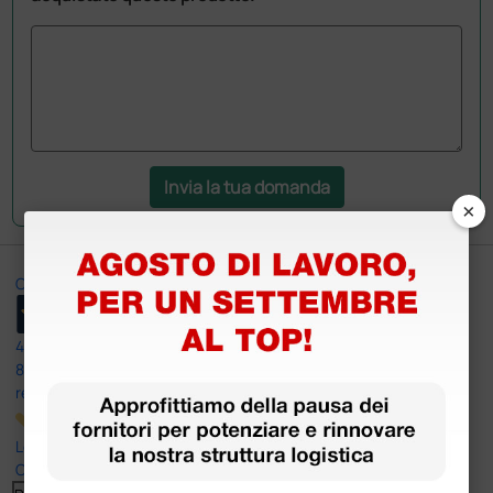
Invia la tua domanda
×
Ottimo
4,6
/5
8.330
recensioni
Le nostre recensioni a 4 e 5 stelle.
Clicca qui per leggerle tutte >