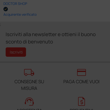
DOCTOR SHOP
Acquirente verificato
;
Iscriviti alla newsletter e ottieni il buono
sconto di benvenuto
Iscriviti
local_shipping
credit_card
CONSEGNE SU
PAGA COME VUOI
MISURA
support_agent
request_quote