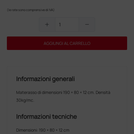
(le rate sono comprensive di IVA)
add
remove
AGGIUNGI AL CARRELLO
Informazioni generali
Materasso di dimensioni 190 × 80 × 12 cm. Densità
30kg/mc.
Informazioni tecniche
Dimensioni: 190 × 80 × 12 cm