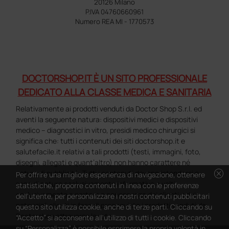
20126 Milano
P.IVA 04760660961
Numero REA MI - 1770573
DOCTORSHOP.IT È UN SITO PROFESSIONALE
DEDICATO ALLA CLASSE MEDICA E SANITARIA
Relativamente ai prodotti venduti da Doctor Shop S.r.l. ed
aventi la seguente natura: dispositivi medici e dispositivi
medico – diagnostici in vitro, presidi medico chirurgici si
significa che: tutti i contenuti dei siti doctorshop.it e
salutefacile.it relativi a tali prodotti (testi, immagini, foto,
disegni, allegati e quant’altro) non hanno carattere né
cancel
natura di pubblicità. Tutti i contenuti devono intendersi e
Per offrire una migliore esperienza di navigazione, ottenere
sono di natura esclusivamente informativa e volti
statistiche, proporre contenuti in linea con le preferenze
esclusivamente a portare a conoscenza dei clienti e dei
dell'utente, per personalizzare i nostri contenuti pubblicitari
potenziali clienti in fase di preacquisto i prodotti venduti da
questo sito utilizza cookie, anche di terze parti. Cliccando su
Doctorshop attraverso la rete.
“Accetto” si acconsente all'utilizzo di tutti i cookie. Cliccando
su “Personalizza” è possibile esprimere la propria volontà in