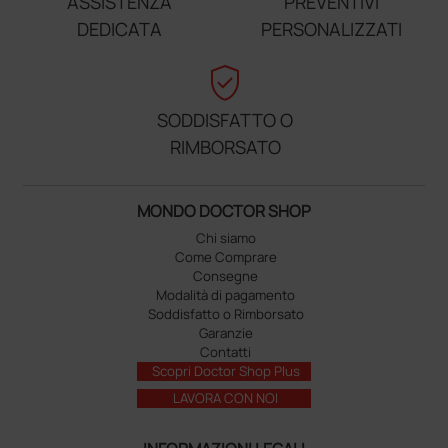
ASSISTENZA
PREVENTIVI
DEDICATA
PERSONALIZZATI
verified_user
SODDISFATTO O
RIMBORSATO
MONDO DOCTOR SHOP
Chi siamo
Come Comprare
Consegne
Modalità di pagamento
Soddisfatto o Rimborsato
Garanzie
Contatti
Scopri Doctor Shop Plus
LAVORA CON NOI