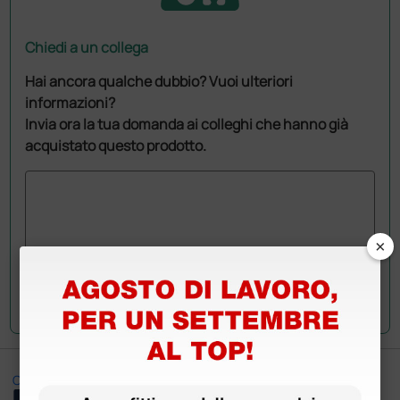
Chiedi a un collega
Hai ancora qualche dubbio? Vuoi ulteriori
informazioni?
Invia ora la tua domanda ai colleghi che hanno già
acquistato questo prodotto.
×
Invia la tua domanda
Ottimo