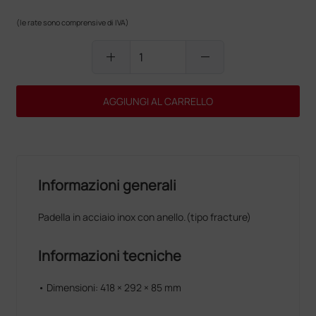
(le rate sono comprensive di IVA)
add
remove
AGGIUNGI AL CARRELLO
Informazioni generali
Padella in acciaio inox con anello.(tipo fracture)
Informazioni tecniche
• Dimensioni: 418 × 292 × 85 mm