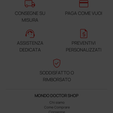
local_shipping
credit_card
CONSEGNE SU
PAGA COME VUOI
MISURA
support_agent
request_quote
ASSISTENZA
PREVENTIVI
DEDICATA
PERSONALIZZATI
verified_user
SODDISFATTO O
RIMBORSATO
MONDO DOCTOR SHOP
Chi siamo
Come Comprare
Consegne