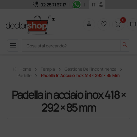
call_quality
language
02 25 71 37 17
|
|
0
person
favorite_border
shopping_cart
two_pager
menu
search
home
Home
Terapia
Gestione Dell'incontinenza
Padelle
Padella In Acciaio Inox 418 × 292 × 85 Mm
Padella in acciaio inox 418 ×
292 × 85 mm