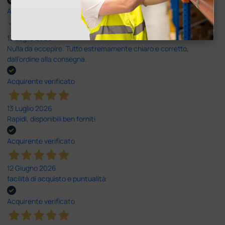
Acquirente verificato
13 Luglio 2026
Nulla da eccepire. Tutto estremamente chiaro e corretto,
dall’ordine alla consegna.
Acquirente verificato
13 Luglio 2026
Rapidi, disponibili ben forniti
Acquirente verificato
12 Giugno 2026
facilità di acquisto e puntualità
Acquirente verificato