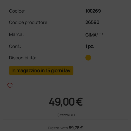
Codice:
100269
Codice produttore
26590
link
Marca:
GIMA
Conf.
:
1 pz.
Disponibilità:
In magazzino in 15 giorni lav.
heart_plus
49,00 €
(Prezzo i.e.)
59,78 €
Prezzo ivato