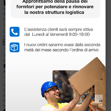
4,6
/5
8.330
recensioni
Le nostre recensioni a 4 e 5 stelle.
Clicca qui per leggerle tutte >
Precedente
Successivo
14 Luglio 2026
ottima
Acquirente verificato
14 Luglio 2026
Ho acquistato un ecografo da Doctor Shop e sono rimasto molto
soddisfatto dell'esperienza. Apparecchiatura di qualità, consegna
nei tempi previsti e un servizio clienti disponibile che ha risposto a
tutti i miei dubbi prima dell'acquisto. Consigliato