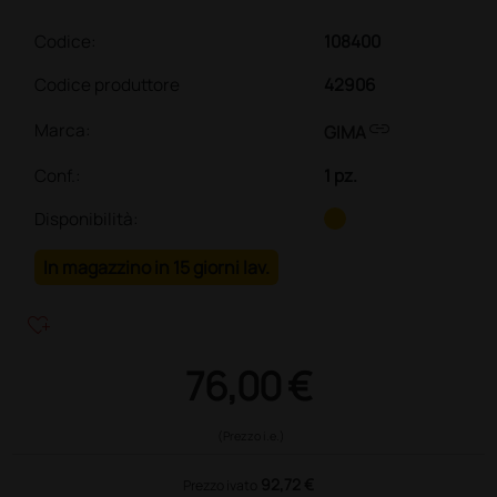
Codice:
108400
Codice produttore
42906
link
Marca:
GIMA
Conf.
:
1 pz.
Disponibilità:
In magazzino in 15 giorni lav.
heart_plus
76,00 €
(Prezzo i.e.)
92,72 €
Prezzo ivato