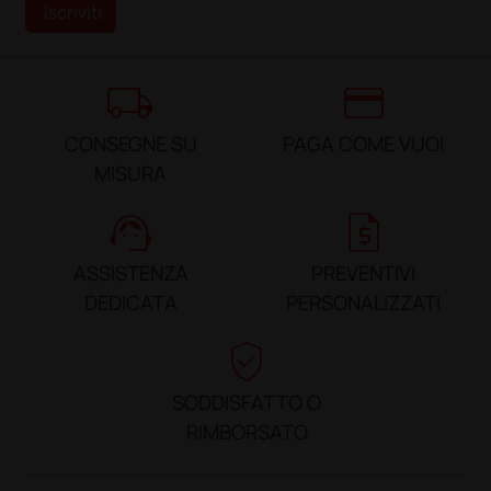
Iscriviti
local_shipping
credit_card
CONSEGNE SU
PAGA COME VUOI
MISURA
support_agent
request_quote
ASSISTENZA
PREVENTIVI
DEDICATA
PERSONALIZZATI
verified_user
SODDISFATTO O
RIMBORSATO