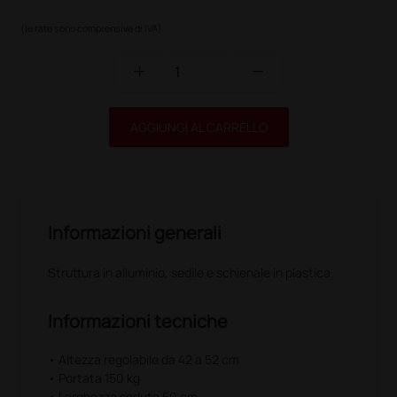
(le rate sono comprensive di IVA)
add
remove
AGGIUNGI AL CARRELLO
Informazioni generali
Struttura in alluminio, sedile e schienale in plastica.
Informazioni tecniche
• Altezza regolabile da 42 a 52 cm
• Portata 150 kg
• Larghezza seduta 50 cm