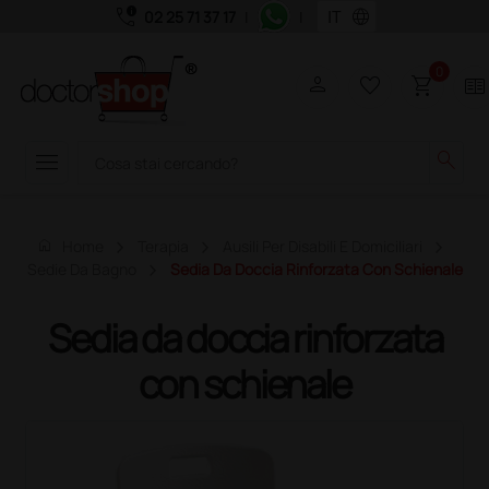
call_quality
language
02 25 71 37 17
|
|
0
person
favorite_border
shopping_cart
two_pager
menu
search
home
Home
Terapia
Ausili Per Disabili E Domiciliari
Sedie Da Bagno
Sedia Da Doccia Rinforzata Con Schienale
Sedia da doccia rinforzata
con schienale