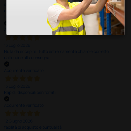
soddisfatto dell'esperienza. Apparecchiatura di qualità, consegna
nei tempi previsti e un servizio clienti disponibile che ha risposto a
tutti i miei dubbi prima dell'acquisto. Consigliato
Acquirente verificato
13 Luglio 2026
Nulla da eccepire. Tutto estremamente chiaro e corretto,
dall’ordine alla consegna.
Acquirente verificato
13 Luglio 2026
Rapidi, disponibili ben forniti
Acquirente verificato
12 Giugno 2026
facilità di acquisto e puntualità