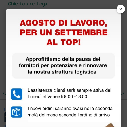
Chiedi a un collega
×
Hai ancora qualche dubbio? Vuoi ulteriori
informazioni?
Invia ora la tua domanda ai colleghi che hanno già
acquistato questo prodotto.
Invia la tua domanda
Ottimo
4,6
/5