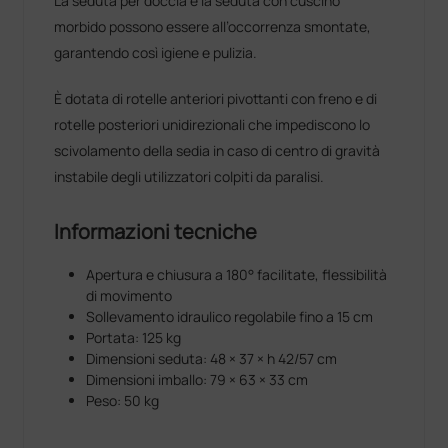
La seduta per doccia e la seduta con cuscino
morbido possono essere all’occorrenza smontate,
garantendo così igiene e pulizia.
È dotata di rotelle anteriori pivottanti con freno e di
rotelle posteriori unidirezionali che impediscono lo
scivolamento della sedia in caso di centro di gravità
instabile degli utilizzatori colpiti da paralisi.
Informazioni tecniche
Apertura e chiusura a 180° facilitate, flessibilità
di movimento
Sollevamento idraulico regolabile fino a 15 cm
Portata: 125 kg
Dimensioni seduta: 48 × 37 × h 42/57 cm
Dimensioni imballo: 79 × 63 × 33 cm
Peso: 50 kg