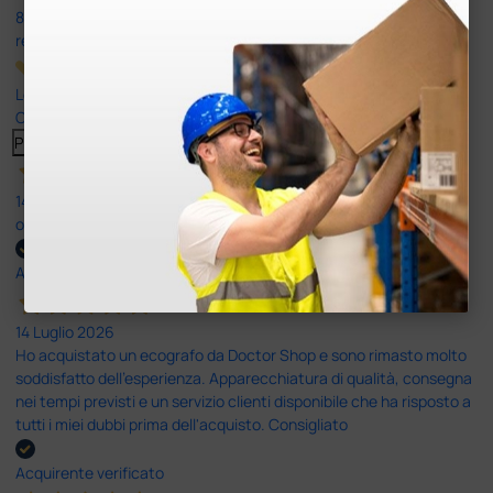
8.330
recensioni
Le nostre recensioni a 4 e 5 stelle.
Clicca qui per leggerle tutte >
Precedente
Successivo
14 Luglio 2026
ottima
Acquirente verificato
14 Luglio 2026
Ho acquistato un ecografo da Doctor Shop e sono rimasto molto
soddisfatto dell'esperienza. Apparecchiatura di qualità, consegna
nei tempi previsti e un servizio clienti disponibile che ha risposto a
tutti i miei dubbi prima dell'acquisto. Consigliato
Acquirente verificato