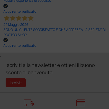
Positiva esperienza di acquisto
Acquirente verificato
24 Maggio 2026
SONO UN CLIENTE SODDISFATTO E CHE APPREZZA LA SERIETA' DI
DOCTOR SHOP
Acquirente verificato
;
Iscriviti alla newsletter e ottieni il buono
sconto di benvenuto
Iscriviti
local_shipping
credit_card