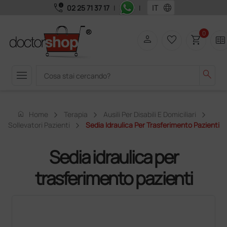
call_quality
language
02 25 71 37 17
|
|
0
person
favorite_border
shopping_cart
two_pager
menu
search
home
Home
Terapia
Ausili Per Disabili E Domiciliari
Sollevatori Pazienti
Sedia Idraulica Per Trasferimento Pazienti
Sedia idraulica per
trasferimento pazienti