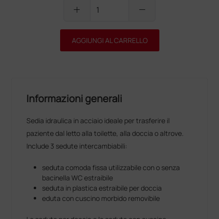
add
remove
AGGIUNGI AL CARRELLO
Informazioni generali
Sedia idraulica in acciaio ideale per trasferire il
paziente dal letto alla toilette, alla doccia o altrove.
Include 3 sedute intercambiabili:
seduta comoda fissa utilizzabile con o senza
bacinella WC estraibile
seduta in plastica estraibile per doccia
eduta con cuscino morbido removibile