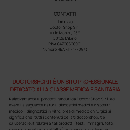
CONTATTI
Indirizzo
Doctor Shop S.r.l.
Viale Monza, 259
20126 Milano
P.IVA 04760660961
Numero REA MI - 1770573
DOCTORSHOP.IT È UN SITO PROFESSIONALE
DEDICATO ALLA CLASSE MEDICA E SANITARIA
Relativamente ai prodotti venduti da Doctor Shop S.r.l. ed
aventi la seguente natura: dispositivi medici e dispositivi
medico – diagnostici in vitro, presidi medico chirurgici si
significa che: tutti i contenuti dei siti doctorshop.it e
salutefacile.it relativi a tali prodotti (testi, immagini, foto,
disegni, allegati e quant’altro) non hanno carattere né