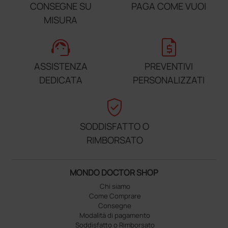
CONSEGNE SU
PAGA COME VUOI
MISURA
support_agent
request_quote
ASSISTENZA
PREVENTIVI
DEDICATA
PERSONALIZZATI
verified_user
SODDISFATTO O
RIMBORSATO
MONDO DOCTOR SHOP
Chi siamo
Come Comprare
Consegne
Modalità di pagamento
Soddisfatto o Rimborsato