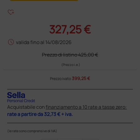
heart_plus
327,25 €
schedule
valida fino al 14/08/2026
Prezzo di listino
425,00 €
(Prezzo i.e.)
399,25 €
Prezzo ivato
Acquistabile con
finanziamento a 10 rate a tasse zero:
rate a partire da
32,73 €
+ iva.
(le rate sono comprensive di IVA)