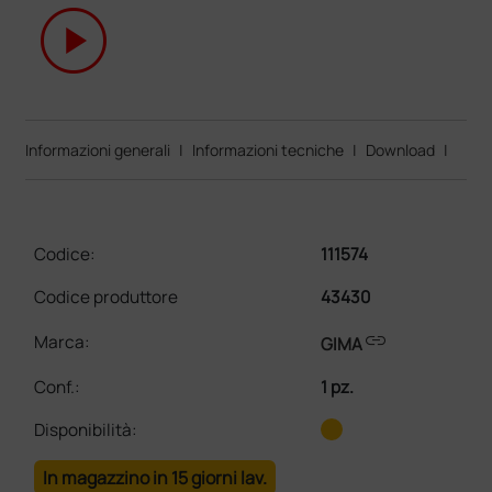
play_circle
Informazioni generali
|
Informazioni tecniche
|
Download
|
Codice:
111574
Codice produttore
43430
link
Marca:
GIMA
Conf.
:
1 pz.
Disponibilità:
In magazzino in 15 giorni lav.