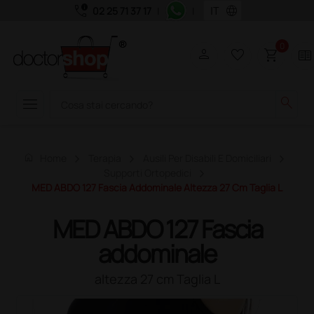
call_quality
language
02 25 71 37 17
|
|
0
person
favorite_border
shopping_cart
two_pager
menu
search
home
Home
Terapia
Ausili Per Disabili E Domiciliari
Supporti Ortopedici
MED ABDO 127 Fascia Addominale Altezza 27 Cm Taglia L
MED ABDO 127 Fascia
addominale
altezza 27 cm Taglia L