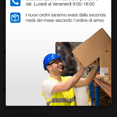
Acquirente verificato
14 Luglio 2026
Ho acquistato un ecografo da Doctor Shop e sono rimasto molto
soddisfatto dell'esperienza. Apparecchiatura di qualità, consegna
nei tempi previsti e un servizio clienti disponibile che ha risposto a
tutti i miei dubbi prima dell'acquisto. Consigliato
Acquirente verificato
13 Luglio 2026
Nulla da eccepire. Tutto estremamente chiaro e corretto,
dall’ordine alla consegna.
Acquirente verificato
13 Luglio 2026
Rapidi, disponibili ben forniti