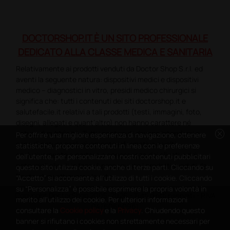
DOCTORSHOP.IT È UN SITO PROFESSIONALE
DEDICATO ALLA CLASSE MEDICA E SANITARIA
Relativamente ai prodotti venduti da Doctor Shop S.r.l. ed
aventi la seguente natura: dispositivi medici e dispositivi
medico – diagnostici in vitro, presidi medico chirurgici si
significa che: tutti i contenuti dei siti doctorshop.it e
salutefacile.it relativi a tali prodotti (testi, immagini, foto,
disegni, allegati e quant’altro) non hanno carattere né
cancel
natura di pubblicità. Tutti i contenuti devono intendersi e
Per offrire una migliore esperienza di navigazione, ottenere
sono di natura esclusivamente informativa e volti
statistiche, proporre contenuti in linea con le preferenze
esclusivamente a portare a conoscenza dei clienti e dei
dell'utente, per personalizzare i nostri contenuti pubblicitari
potenziali clienti in fase di preacquisto i prodotti venduti da
questo sito utilizza cookie, anche di terze parti. Cliccando su
Doctorshop attraverso la rete.
“Accetto” si acconsente all'utilizzo di tutti i cookie. Cliccando
su “Personalizza” è possibile esprimere la propria volontà in
Copyright DoctorShop 2005-2026 - Tutti diritti riservati - P.IVA
merito all'utilizzo dei cookie. Per ulteriori informazioni
04760660961
consultare la
Cookie policy
e la
Privacy
. Chiudendo questo
banner si rifiutano i cookies non strettamente necessari per