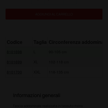
AGGIUNGI AL CARRELLO
Codice
Taglia
Circonferenza addominale
8101698
L
90-105 cm
8101699
XL
102-118 cm
8101700
XXL
118-135 cm
Informazioni generali
Fascia addominale realizzata in tessuto mono