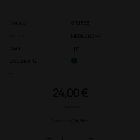
Codice:
8101698
link
Marca:
MEDILAND
Conf.
:
1 pz.
Disponibilità:
heart_plus
24,00 €
(Prezzo i.e.)
24,96 €
Prezzo ivato
add
remove