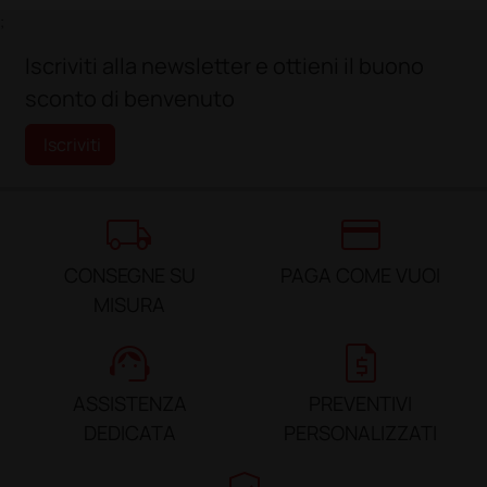
;
Iscriviti alla newsletter e ottieni il buono
sconto di benvenuto
Iscriviti
local_shipping
credit_card
CONSEGNE SU
PAGA COME VUOI
MISURA
support_agent
request_quote
ASSISTENZA
PREVENTIVI
DEDICATA
PERSONALIZZATI