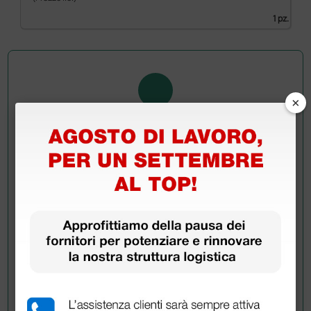
1 pz.
×
Chiedi a un collega
Hai ancora qualche dubbio? Vuoi ulteriori
informazioni?
Invia ora la tua domanda ai colleghi che hanno già
acquistato questo prodotto.