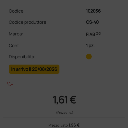
Codice:
102036
Codice produttore
OS-40
link
Marca:
FIAB
Conf.
:
1 pz.
Disponibilità:
in arrivo il 20/08/2026
heart_plus
1,61 €
(Prezzo i.e.)
1,96 €
Prezzo ivato