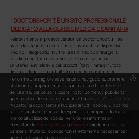
DOCTORSHOP.IT È UN SITO PROFESSIONALE
DEDICATO ALLA CLASSE MEDICA E SANITARIA
Relativamente ai prodotti venduti da Doctor Shop S.r.l. ed
aventi la seguente natura: dispositivi medici e dispositivi
medico – diagnostici in vitro, presidi medico chirurgici si
significa che: tutti i contenuti dei siti doctorshop.it e
salutefacile.it relativi a tali prodotti (testi, immagini, foto,
disegni, allegati e quant’altro) non hanno carattere né
cancel
natura di pubblicità. Tutti i contenuti devono intendersi e
Per offrire una migliore esperienza di navigazione, ottenere
sono di natura esclusivamente informativa e volti
statistiche, proporre contenuti in linea con le preferenze
esclusivamente a portare a conoscenza dei clienti e dei
dell'utente, per personalizzare i nostri contenuti pubblicitari
potenziali clienti in fase di preacquisto i prodotti venduti da
questo sito utilizza cookie, anche di terze parti. Cliccando su
Doctorshop attraverso la rete.
“Accetto” si acconsente all'utilizzo di tutti i cookie. Cliccando
su “Personalizza” è possibile esprimere la propria volontà in
Copyright DoctorShop 2005-2026 - Tutti diritti riservati - P.IVA
merito all'utilizzo dei cookie. Per ulteriori informazioni
04760660961
consultare la
Cookie policy
e la
Privacy
. Chiudendo questo
banner si rifiutano i cookies non strettamente necessari per
questa sessione di navigazione.