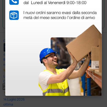
Invia la tua domanda
Ottimo
4,6
/5
8.330
recensioni
Le nostre recensioni a 4 e 5 stelle.
Clicca qui per leggerle tutte >
Precedente
Successivo
14 Luglio 2026
ottima