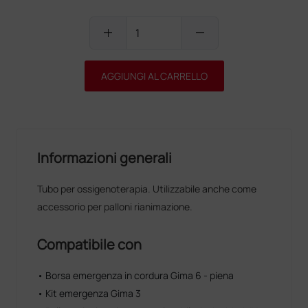
add
remove
AGGIUNGI AL CARRELLO
Informazioni generali
Tubo per ossigenoterapia. Utilizzabile anche come
accessorio per palloni rianimazione.
Compatibile con
• Borsa emergenza in cordura Gima 6 - piena
• Kit emergenza Gima 3