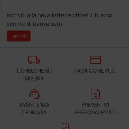
;
Iscriviti alla newsletter e ottieni il buono
sconto di benvenuto
Iscriviti
local_shipping
credit_card
CONSEGNE SU
PAGA COME VUOI
MISURA
support_agent
request_quote
ASSISTENZA
PREVENTIVI
DEDICATA
PERSONALIZZATI
verified_user