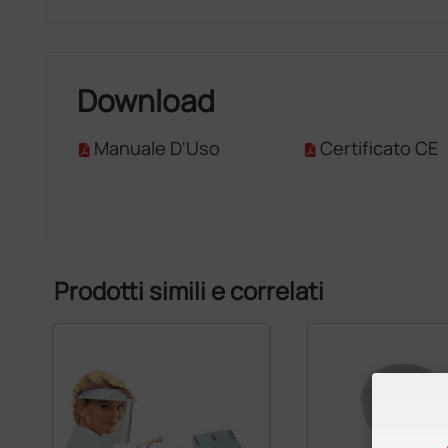
Download
Manuale D'Uso
Certificato CE
Prodotti simili e correlati