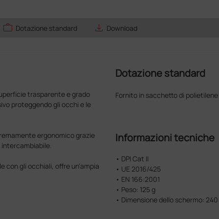
work
save_alt
Dotazione standard
Download
Dotazione standard
uperficie trasparente e grado
Fornito in sacchetto di polietilen
ivo proteggendo gli occhi e le
estremamente ergonomico grazie
Informazioni tecniche
 intercambiabile.
• DPI Cat II
e con gli occhiali, offre un'ampia
• UE 2016/425
• EN 166:2001
• Peso: 125 g
• Dimensione dello schermo: 240