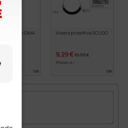
 protettivo GIMA
Visiera protettiva SCUDO
€
9,29 €
13,27 €
10,93 €
)
(Prezzo i.e.)
1 pz.
1 pz.