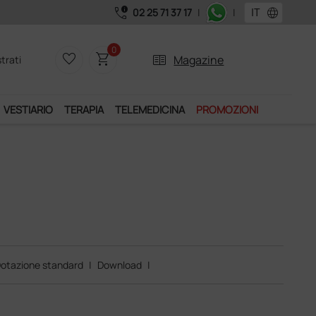
call_quality
language
02 25 71 37 17
|
|
 euro + IVA!
0
favorite_border
shopping_cart
two_pager
Magazine
trati
VESTIARIO
TERAPIA
TELEMEDICINA
PROMOZIONI
otazione standard
|
Download
|