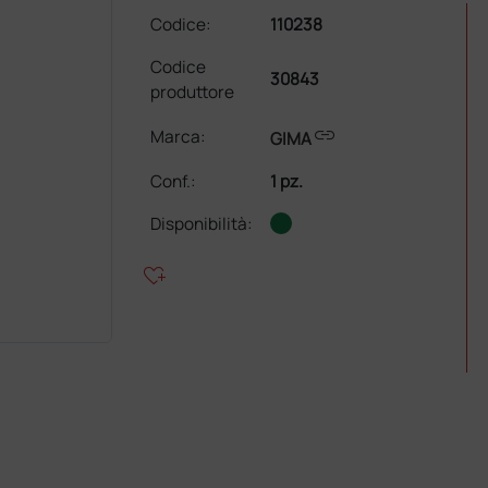
Codice:
110238
Codice
30843
produttore
link
Marca:
GIMA
Conf.
:
1 pz.
Disponibilità:
heart_plus