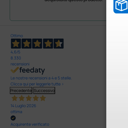
Ottimo
4,6
/5
8.330
recensioni
Le nostre recensioni a 4 e 5 stelle.
Clicca qui per leggerle tutte >
Precedente
Successivo
14 Luglio 2026
ottima
Acquirente verificato