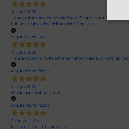
14 Luglio 2026
Ho acquistato un ecografo da Doctor Shop e sono rimasto molto sod
tutti i miei dubbi prima dell'acquisto. Consigliato
Acquirente verificato
13 Luglio 2026
Nulla da eccepire. Tutto estremamente chiaro e corretto, dall’ord
Acquirente verificato
13 Luglio 2026
Rapidi, disponibili ben forniti
Acquirente verificato
12 Giugno 2026
facilità di acquisto e puntualità