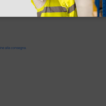
disfatto dell'esperienza. Apparecchiatura di qualità, consegna nei temp
ine alla consegna.