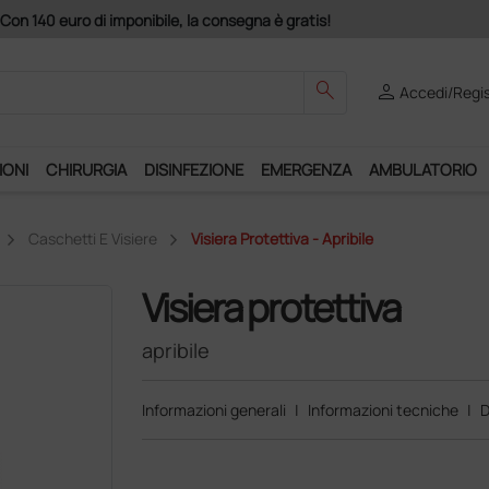
Acquistando il servizio "Ds Club", un anno di spedizioni a 39,90
search
person
Accedi/Regis
IONI
CHIRURGIA
DISINFEZIONE
EMERGENZA
AMBULATORIO
Caschetti E Visiere
Visiera Protettiva - Apribile
Visiera protettiva
apribile
Informazioni generali
|
Informazioni tecniche
|
D