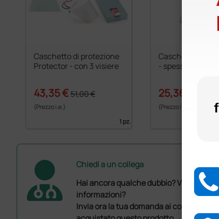
Caschetto di protezione
Caschetto di pro
Protector - con 3 visiere
- spessore 0,7 
43,35 €
25,36 €
51,00 €
31,70 
(Prezzo i.e.)
(Prezzo i.e.)
1 pz.
Chiedi a un collega
Hai ancora qualche dubbio? Vuoi ulterio
informazioni?
Invia ora la tua domanda ai colleghi che
acquistato questo prodotto.