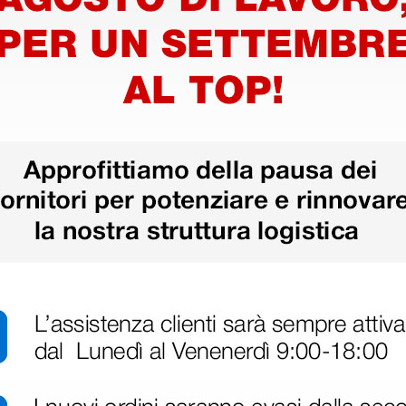
tezione
Caschetto di protezione
Schermo
mm
- spessore 0,5 mm
31,10 €
9,29 
€
(Prezzo i.e.)
(Prezzo i.e.
1 pz.
1 pz.
ri
 hanno già