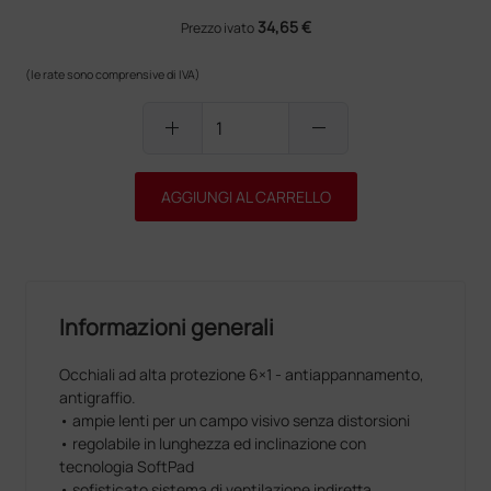
34,65 €
Prezzo ivato
(le rate sono comprensive di IVA)
add
remove
AGGIUNGI AL CARRELLO
Informazioni generali
Occhiali ad alta protezione 6×1 - antiappannamento,
antigraffio.
• ampie lenti per un campo visivo senza distorsioni
• regolabile in lunghezza ed inclinazione con
tecnologia SoftPad
• sofisticato sistema di ventilazione indiretta