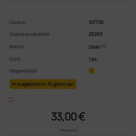
Codice:
107736
Codice produttore
25265
link
Marca:
GIMA
Conf.
:
1 pz.
Disponibilità:
In magazzino in 15 giorni lav.
heart_plus
33,00 €
(Prezzo i.e.)