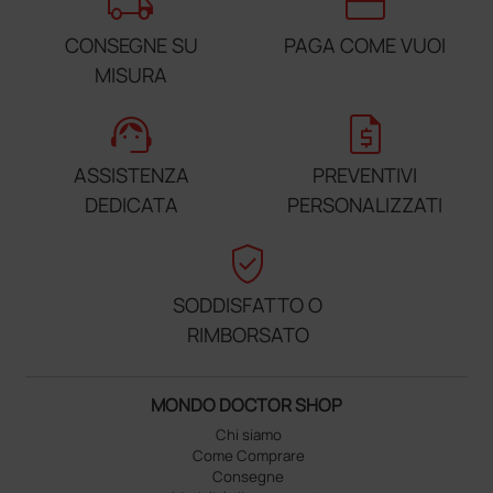
local_shipping
credit_card
CONSEGNE SU
PAGA COME VUOI
MISURA
support_agent
request_quote
ASSISTENZA
PREVENTIVI
DEDICATA
PERSONALIZZATI
verified_user
SODDISFATTO O
RIMBORSATO
MONDO DOCTOR SHOP
Chi siamo
Come Comprare
Consegne