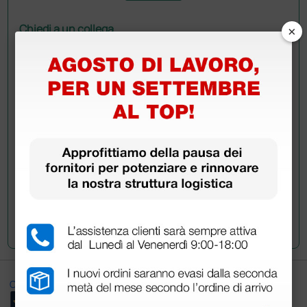
×
Chiedi a un collega
Hai ancora qualche dubbio? Vuoi ulteriori
informazioni?
Invia ora la tua domanda ai colleghi che hanno già
acquistato questo prodotto.
Invia la tua domanda
Ottimo