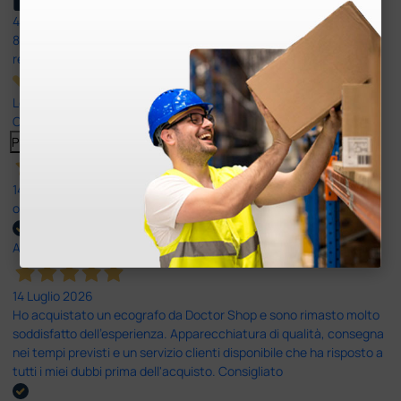
4,6
/5
8.330
recensioni
Le nostre recensioni a 4 e 5 stelle.
Clicca qui per leggerle tutte >
Precedente
Successivo
14 Luglio 2026
ottima
Acquirente verificato
14 Luglio 2026
Ho acquistato un ecografo da Doctor Shop e sono rimasto molto
soddisfatto dell'esperienza. Apparecchiatura di qualità, consegna
nei tempi previsti e un servizio clienti disponibile che ha risposto a
tutti i miei dubbi prima dell'acquisto. Consigliato