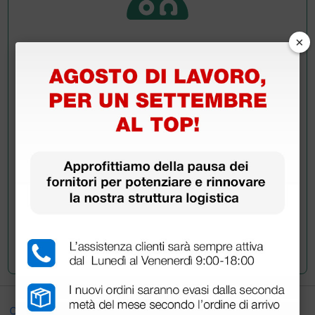
×
Chiedi a un collega
Hai ancora qualche dubbio? Vuoi ulteriori
informazioni?
Invia ora la tua domanda ai colleghi che hanno già
acquistato questo prodotto.
Invia la tua domanda
Ottimo