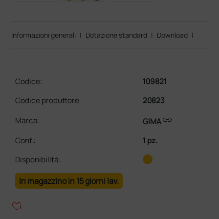
Informazioni generali
|
Dotazione standard
|
Download
|
Codice:
109821
Codice produttore
20823
link
Marca:
GIMA
Conf.
:
1 pz.
Disponibilità:
In magazzino in 15 giorni lav.
heart_plus