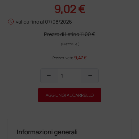
9,02 €
schedule
valida fino al 07/08/2026
Prezzo di listino
11,00 €
(Prezzo i.e.)
9,47 €
Prezzo ivato
add
remove
AGGIUNGI AL CARRELLO
Informazioni generali