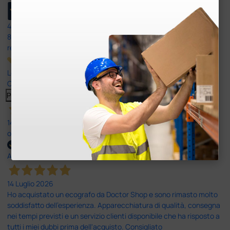
4,6
/5
8.330
recensioni
Le nostre recensioni a 4 e 5 stelle.
Clicca qui per leggerle tutte >
Precedente
Successivo
14 Luglio 2026
ottima
Acquirente verificato
14 Luglio 2026
Ho acquistato un ecografo da Doctor Shop e sono rimasto molto
soddisfatto dell'esperienza. Apparecchiatura di qualità, consegna
nei tempi previsti e un servizio clienti disponibile che ha risposto a
tutti i miei dubbi prima dell'acquisto. Consigliato