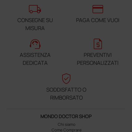
local_shipping
credit_card
CONSEGNE SU
PAGA COME VUOI
MISURA
support_agent
request_quote
ASSISTENZA
PREVENTIVI
DEDICATA
PERSONALIZZATI
verified_user
SODDISFATTO O
RIMBORSATO
MONDO DOCTOR SHOP
Chi siamo
Come Comprare