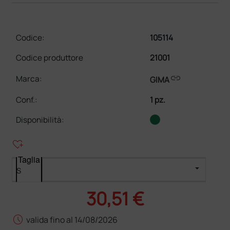
Codice:
105114
Codice produttore
21001
link
Marca:
GIMA
Conf.
:
1 pz.
Disponibilità:
heart_plus
Taglia
30,51 €
schedule
valida fino al 14/08/2026