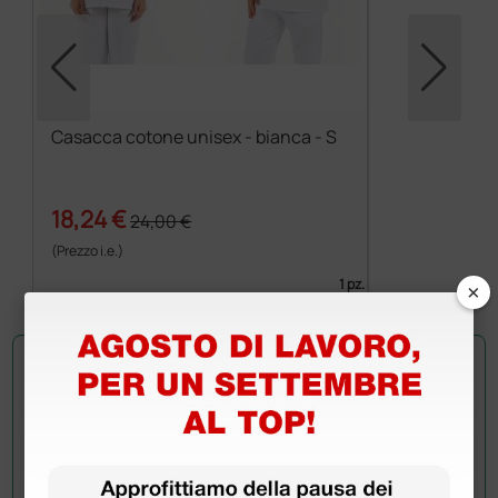
Casacca cotone unisex - bianca - S
18,24 €
24,00 €
(Prezzo i.e.)
×
1 pz.