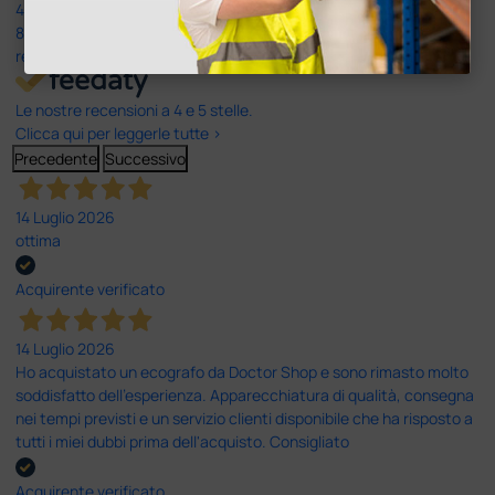
4,6
/5
8.330
recensioni
Le nostre recensioni a 4 e 5 stelle.
Clicca qui per leggerle tutte >
Precedente
Successivo
14 Luglio 2026
ottima
Acquirente verificato
14 Luglio 2026
Ho acquistato un ecografo da Doctor Shop e sono rimasto molto
soddisfatto dell'esperienza. Apparecchiatura di qualità, consegna
nei tempi previsti e un servizio clienti disponibile che ha risposto a
tutti i miei dubbi prima dell'acquisto. Consigliato
Acquirente verificato