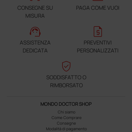
CONSEGNE SU
PAGA COME VUOI
MISURA
support_agent
request_quote
ASSISTENZA
PREVENTIVI
DEDICATA
PERSONALIZZATI
verified_user
SODDISFATTO O
RIMBORSATO
MONDO DOCTOR SHOP
Chi siamo
Come Comprare
Consegne
Modalità di pagamento