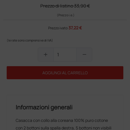
Prezzo di listino
33,90 €
(Prezzo i.e.)
37,22 €
Prezzo ivato
(le rate sono comprensive di IVA)
add
remove
AGGIUNGI AL CARRELLO
Informazioni generali
Casacca con collo alla coreana 100% puro cotone
con 2 bottoni sulla spalla destra, 5 bottoni non visibili