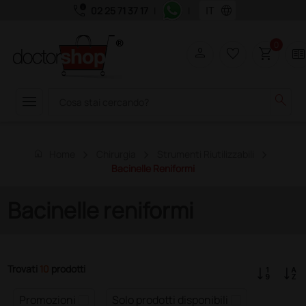
call_quality
language
02 25 71 37 17
|
|
0
person
favorite_border
shopping_cart
two_page
menu
search
home
Home
Chirurgia
Strumenti Riutilizzabili
Bacinelle Reniformi
Bacinelle reniformi
Trovati
10
prodotti
Promozioni
Solo prodotti disponibili