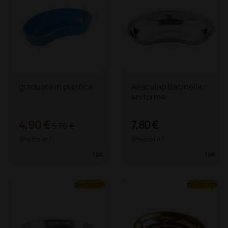
graduata in plastica
Aesculap Bacinella r
eniforme
4,90 €
7,80 €
5,76 €
(Prezzo i.e.)
(Prezzo i.e.)
1 pz.
1 pz.
più opzioni
più opzioni