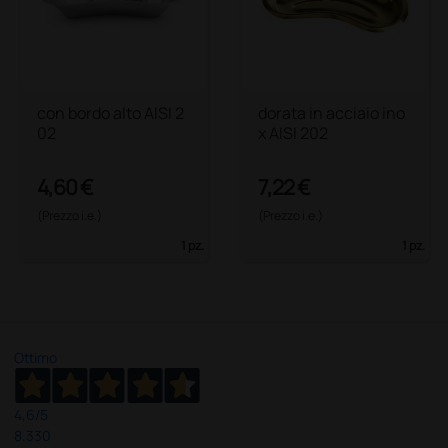
con bordo alto AISI 2
dorata in acciaio ino
02
x AISI 202
4,60 €
7,22 €
(Prezzo i.e.)
(Prezzo i.e.)
1 pz.
1 pz.
Ottimo
4,6
/5
8.330