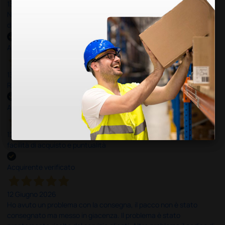
13 Luglio 2026
Nulla da eccepire. Tutto estremamente chiaro e corretto,
dall’ordine alla consegna.
Acquirente verificato
13 Luglio 2026
Rapidi, disponibili ben forniti
Acquirente verificato
12 Giugno 2026
facilità di acquisto e puntualità
Acquirente verificato
12 Giugno 2026
Ho avuto un problema con la consegna, il pacco non è stato
consegnato ma messo in giacenza. Il problema è stato