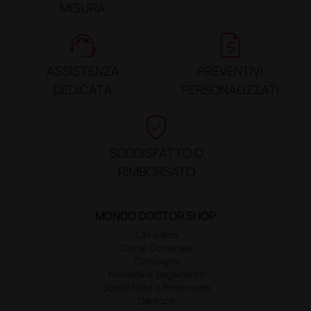
MISURA
support_agent
request_quote
ASSISTENZA
PREVENTIVI
DEDICATA
PERSONALIZZATI
verified_user
SODDISFATTO O
RIMBORSATO
MONDO DOCTOR SHOP
Chi siamo
Come Comprare
Consegne
Modalità di pagamento
Soddisfatto o Rimborsato
Garanzie