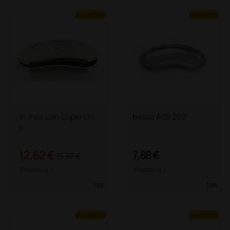
più opzioni
più opzioni
in inox con coperchi
bassa AISI 202
o
12,62 €
7,88 €
15,77 €
(Prezzo i.e.)
(Prezzo i.e.)
1 pz.
1 pz.
più opzioni
più opzioni