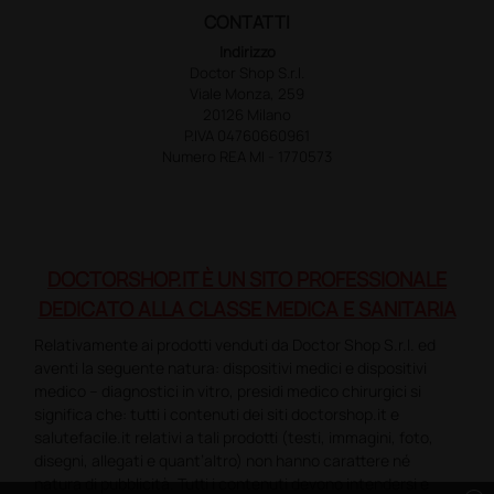
CONTATTI
Indirizzo
Doctor Shop S.r.l.
Viale Monza, 259
20126 Milano
P.IVA 04760660961
Numero REA MI - 1770573
DOCTORSHOP.IT È UN SITO PROFESSIONALE
DEDICATO ALLA CLASSE MEDICA E SANITARIA
Relativamente ai prodotti venduti da Doctor Shop S.r.l. ed
aventi la seguente natura: dispositivi medici e dispositivi
medico – diagnostici in vitro, presidi medico chirurgici si
significa che: tutti i contenuti dei siti doctorshop.it e
salutefacile.it relativi a tali prodotti (testi, immagini, foto,
disegni, allegati e quant’altro) non hanno carattere né
natura di pubblicità. Tutti i contenuti devono intendersi e