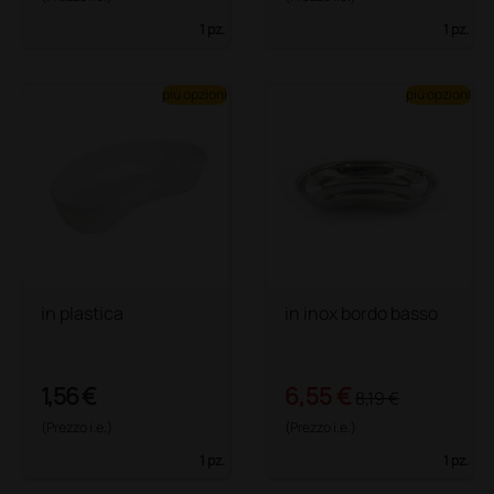
1 pz.
1 pz.
più opzioni
più opzioni
in plastica
in inox bordo basso
1,56 €
6,55 €
8,19 €
(Prezzo i.e.)
(Prezzo i.e.)
1 pz.
1 pz.