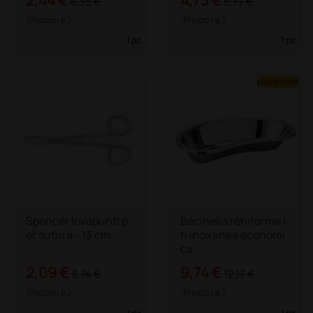
4,35 €
5,77 €
(Prezzo i.e.)
(Prezzo i.e.)
1 pz.
1 pz.
più opzioni
Spencer levapunti p
Bacinella reniforme i
er sutura - 13 cm
n inox linea economi
ca
2,09 €
9,74 €
3,74 €
12,17 €
(Prezzo i.e.)
(Prezzo i.e.)