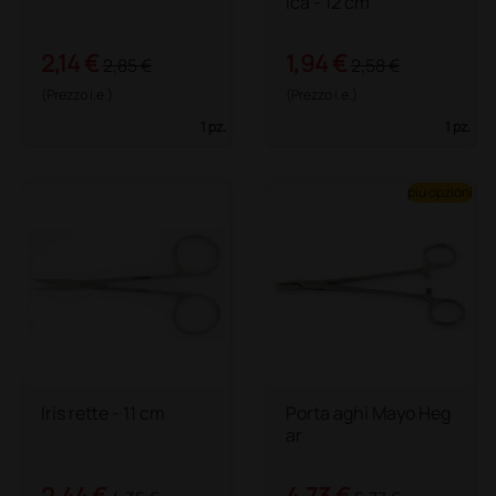
ica - 12 cm
2,14 €
1,94 €
2,85 €
2,58 €
(Prezzo i.e.)
(Prezzo i.e.)
1 pz.
1 pz.
più opzioni
Iris rette - 11 cm
Porta aghi Mayo Heg
ar
2,44 €
4,73 €