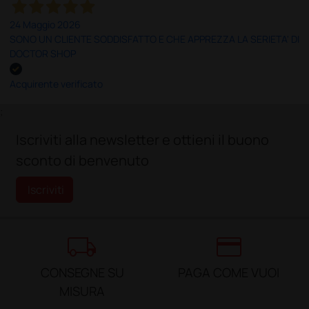
24 Maggio 2026
SONO UN CLIENTE SODDISFATTO E CHE APPREZZA LA SERIETA' DI
DOCTOR SHOP
Acquirente verificato
;
Iscriviti alla newsletter e ottieni il buono
sconto di benvenuto
Iscriviti
local_shipping
credit_card
CONSEGNE SU
PAGA COME VUOI
MISURA