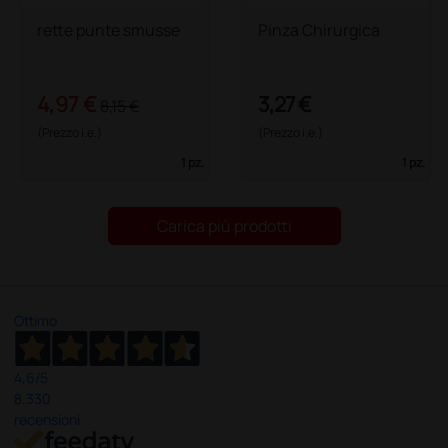
rette punte smusse
Pinza Chirurgica
4,97 €
3,27 €
8,15 €
(Prezzo i.e.)
(Prezzo i.e.)
1 pz.
1 pz.
Carica più prodotti
Ottimo
4,6
/5
8.330
recensioni