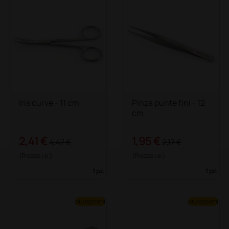
Iris curve - 11 cm
Pinza punte fini - 12
cm
2,41 €
1,95 €
4,47 €
2,17 €
(Prezzo i.e.)
(Prezzo i.e.)
1 pz.
1 pz.
più opzioni
più opzioni