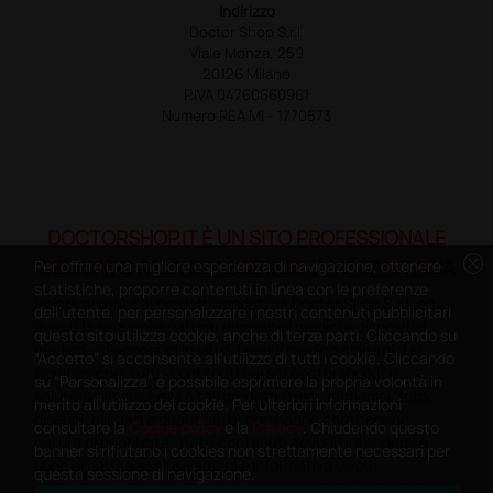
Indirizzo
Doctor Shop S.r.l.
Viale Monza, 259
20126 Milano
P.IVA 04760660961
Numero REA MI - 1770573
DOCTORSHOP.IT È UN SITO PROFESSIONALE
cancel
DEDICATO ALLA CLASSE MEDICA E SANITARIA
Per offrire una migliore esperienza di navigazione, ottenere
statistiche, proporre contenuti in linea con le preferenze
Relativamente ai prodotti venduti da Doctor Shop S.r.l. ed
dell'utente, per personalizzare i nostri contenuti pubblicitari
aventi la seguente natura: dispositivi medici e dispositivi
questo sito utilizza cookie, anche di terze parti. Cliccando su
medico – diagnostici in vitro, presidi medico chirurgici si
“Accetto” si acconsente all'utilizzo di tutti i cookie. Cliccando
significa che: tutti i contenuti dei siti doctorshop.it e
su “Personalizza” è possibile esprimere la propria volontà in
salutefacile.it relativi a tali prodotti (testi, immagini, foto,
merito all'utilizzo dei cookie. Per ulteriori informazioni
disegni, allegati e quant’altro) non hanno carattere né
consultare la
Cookie policy
e la
Privacy
. Chiudendo questo
natura di pubblicità. Tutti i contenuti devono intendersi e
banner si rifiutano i cookies non strettamente necessari per
sono di natura esclusivamente informativa e volti
questa sessione di navigazione.
esclusivamente a portare a conoscenza dei clienti e dei