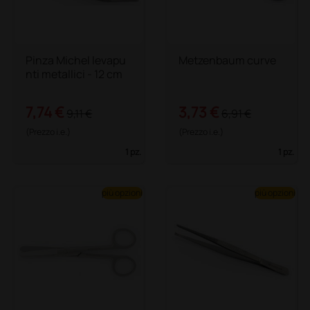
Pinza Michel levapu
Metzenbaum curve
nti metallici - 12 cm
7,74 €
3,73 €
9,11 €
6,91 €
(Prezzo i.e.)
(Prezzo i.e.)
1 pz.
1 pz.
più opzioni
più opzioni