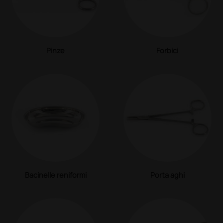
Pinze
Forbici
Bacinelle reniformi
Porta aghi