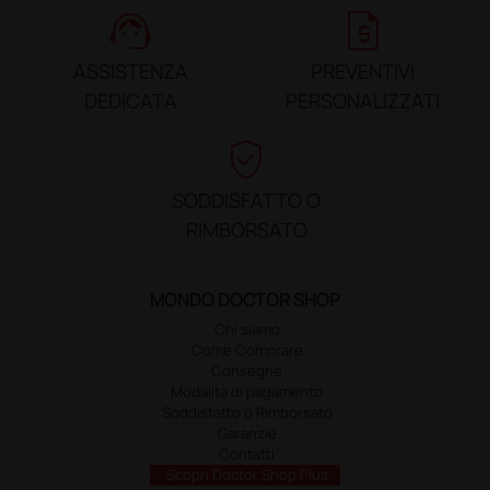
support_agent
request_quote
ASSISTENZA
PREVENTIVI
DEDICATA
PERSONALIZZATI
verified_user
SODDISFATTO O
RIMBORSATO
MONDO DOCTOR SHOP
Chi siamo
Come Comprare
Consegne
Modalità di pagamento
Soddisfatto o Rimborsato
Garanzie
Contatti
Scopri Doctor Shop Plus