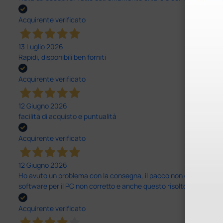
Acquirente verificato
13 Luglio 2026
Rapidi, disponibili ben forniti
Acquirente verificato
12 Giugno 2026
facilità di acquisto e puntualità
Acquirente verificato
12 Giugno 2026
Ho avuto un problema con la consegna, il pacco non è stato conseg
software per il PC non corretto e anche questo risolto in modo ra
Acquirente verificato