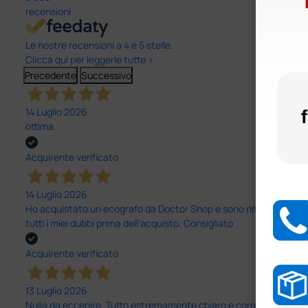
recensioni
Le nostre recensioni a 4 e 5 stelle.
Clicca qui per leggerle tutte >
Precedente
Successivo
14 Luglio 2026
ottima
Acquirente verificato
14 Luglio 2026
Ho acquistato un ecografo da Doctor Shop e sono rimasto molto sod
tutti i miei dubbi prima dell'acquisto. Consigliato
Acquirente verificato
13 Luglio 2026
Nulla da eccepire. Tutto estremamente chiaro e corretto, dall’ord