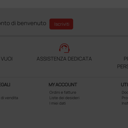
sconto di benvenuto
Iscriviti
support_agent
 VUOI
ASSISTENZA DEDICATA
P
PER
EGALI
MY ACCOUNT
UTI
Ordini e fatture
Doc
 di vendita
Liste dei desideri
Pr
I miei dati
Ins