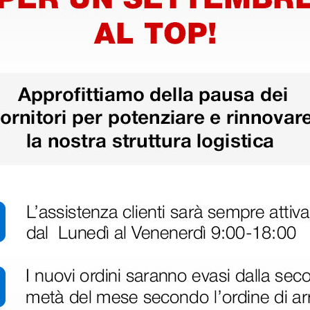
disfatto dell'esperienza. Apparecchiatura di qualità, consegna nei temp
ine alla consegna.