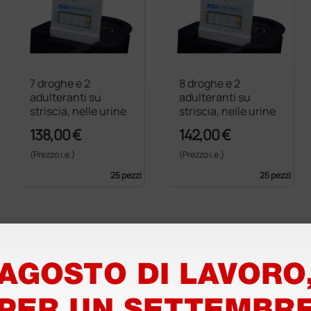
7 droghe e 2
8 droghe e 2
adulteranti su
adulteranti su
striscia, nelle urine
striscia, nelle urine
138,00 €
142,00 €
(Prezzo i.e.)
(Prezzo i.e.)
25 pezzi
25 pezzi