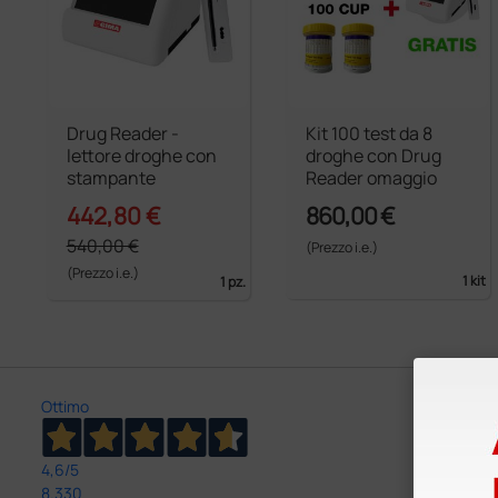
Drug Reader -
Kit 100 test da 8
lettore droghe con
droghe con Drug
stampante
Reader omaggio
442,80 €
860,00 €
540,00 €
(Prezzo i.e.)
(Prezzo i.e.)
1 kit
1 pz.
Ottimo
4,6
/5
8.330