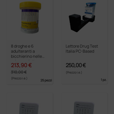
8 droghe e 6
Lettore Drug Test
adulteranti a
Italia PC-Based
bicchierino nelle
urine per lettore
213,90 €
250,00 €
droghe
310,00 €
(Prezzo i.e.)
(Prezzo i.e.)
1 pz.
25 pezzi