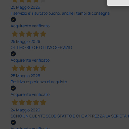
25 Maggio 2026
Il servizio e’ risultato buono, anche i tempi di consegna
Acquirente verificato
25 Maggio 2026
OTTIMO SITO E OTTIMO SERVIZIO
Acquirente verificato
25 Maggio 2026
Positiva esperienza di acquisto
Acquirente verificato
24 Maggio 2026
SONO UN CLIENTE SODDISFATTO E CHE APPREZZA LA SERIETA'
Acquirente verificato