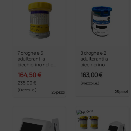
7 droghe e 6
8 droghe e 2
adulteranti a
adulteranti a
bicchierino nelle
bicchierino
urine per lettore
164,50 €
163,00 €
droghe
235,00 €
(Prezzo i.e.)
(Prezzo i.e.)
25 pezzi
25 pezzi