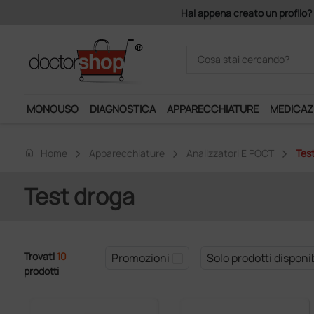
onsegna è gratis!
MONOUSO
DIAGNOSTICA
APPARECCHIATURE
MEDICAZ
home
Home
Apparecchiature
Analizzatori E POCT
Tes
Test droga
Trovati
10
Promozioni
Solo prodotti disponib
prodotti