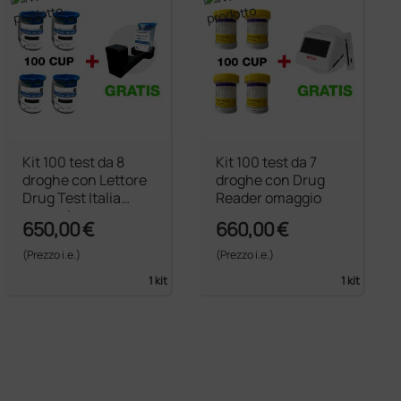
Kit 100 test da 8
Kit 100 test da 7
droghe con Lettore
droghe con Drug
Drug Test Italia
Reader omaggio
omaggio
650,00 €
660,00 €
(Prezzo i.e.)
(Prezzo i.e.)
1 kit
1 kit