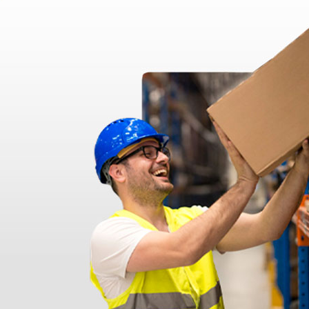
nato ma messo in giacenza. Il problema è stato prontamente risolto dal 
pido professionale e immediato. Assistenza super disponibile e professio