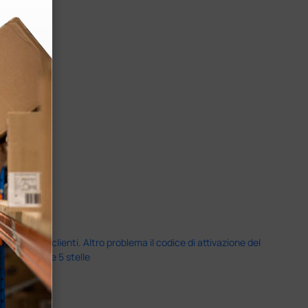
servizio clienti. Altro problema il codice di attivazione del
nale più che 5 stelle