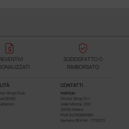
request_quote
verified_user
REVENTIVI
SODDISFATTO O
SONALIZZATI
RIMBORSATO
LITÀ
CONTATTI
tor Shop Club
Indirizzo
ova DEMO
Doctor Shop S.r.l.
tallazioni
Viale Monza, 259
20126 Milano
P.IVA 04760660961
Numero REA MI - 1770573