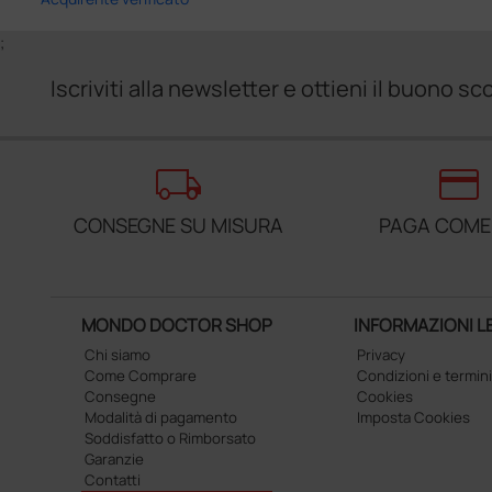
;
Iscriviti alla newsletter e ottieni il buono 
local_shipping
credit_card
CONSEGNE SU MISURA
PAGA COME
MONDO DOCTOR SHOP
INFORMAZIONI L
Chi siamo
Privacy
Come Comprare
Condizioni e termini
Consegne
Cookies
Modalità di pagamento
Imposta Cookies
Soddisfatto o Rimborsato
Garanzie
Contatti