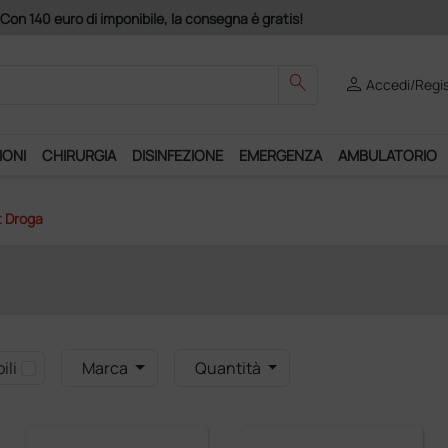
Acquistando il servizio "Ds Club", un anno 
search
person
Accedi/Regis
IONI
CHIRURGIA
DISINFEZIONE
EMERGENZA
AMBULATORIO
t Droga
ili
Marca
Quantità