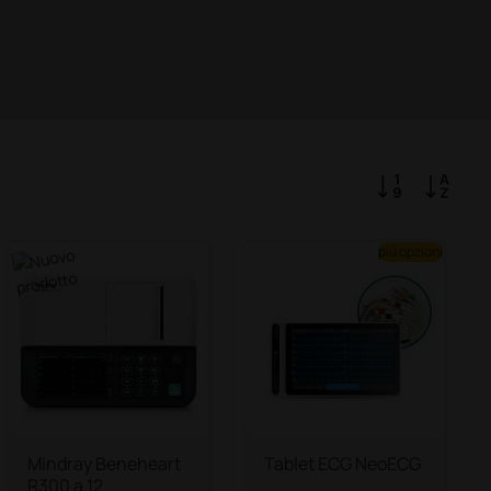
più opzioni
Mindray Beneheart
Tablet ECG NeoECG
R300 a 12