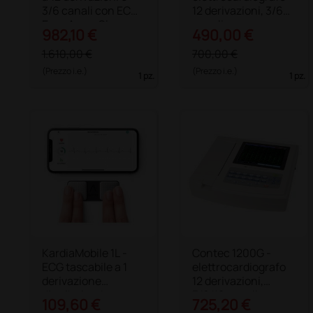
3/6 canali con ECG
12 derivazioni, 3/6
Easy App e Glasgow
canali,
982,10 €
490,00 €
interpretativo, con
display
1.610,00 €
700,00 €
(Prezzo i.e.)
(Prezzo i.e.)
1 pz.
1 pz.
KardiaMobile 1L -
Contec 1200G -
ECG tascabile a 1
elettrocardiografo
derivazione
12 derivazioni,
distribuito da
3/6/12 canali,
109,60 €
725,20 €
OMRON
interpretativo, con