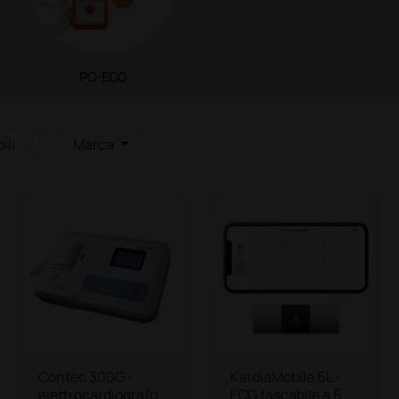
PC-ECG
ili
Marca
Contec 300G -
KardiaMobile 6L -
elettrocardiografo
ECG tascabile a 6