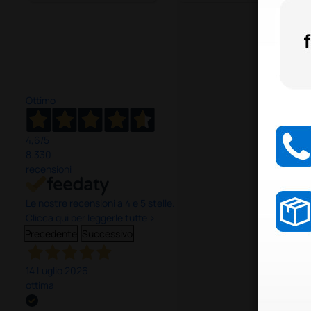
Ottimo
4,6
/5
8.330
recensioni
Le nostre recensioni a 4 e 5 stelle.
Clicca qui per leggerle tutte >
Precedente
Successivo
14 Luglio 2026
ottima