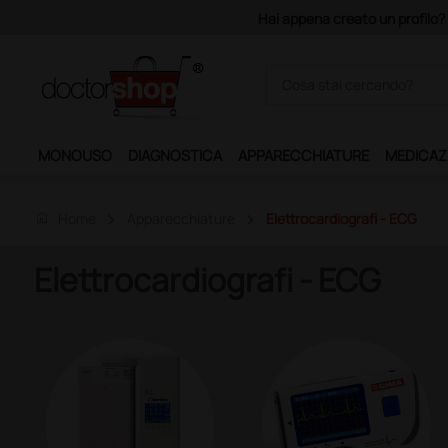
o un profilo? Con 140 euro di imponibile, la consegna è gratis!
MONOUSO
DIAGNOSTICA
APPARECCHIATURE
MEDICAZ
home
Home
Apparecchiature
Elettrocardiografi - ECG
Elettrocardiografi - ECG