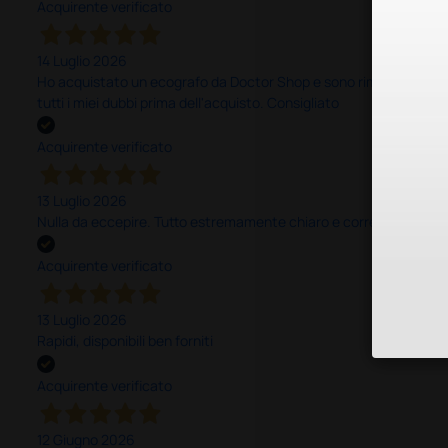
Acquirente verificato
14 Luglio 2026
Ho acquistato un ecografo da Doctor Shop e sono rimasto molto sod
tutti i miei dubbi prima dell'acquisto. Consigliato
Acquirente verificato
13 Luglio 2026
Nulla da eccepire. Tutto estremamente chiaro e corretto, dall’ord
Acquirente verificato
13 Luglio 2026
Rapidi, disponibili ben forniti
Acquirente verificato
12 Giugno 2026