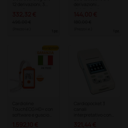
12 derivazioni, 3
derivazioni
canali,
distribuito da
332,32 €
144,00 €
interpretativo, con
OMRON
display
496,00 €
180,00 €
(Prezzo i.e.)
(Prezzo i.e.)
1 pz.
1 pz.
più opzioni
Cardioline
Cardiopocket 3
TouchECG HD+ con
canali
software e guscio
interpretativo con
protettivo in
software PC incluso
1.592,10 €
321,44 €
silicone