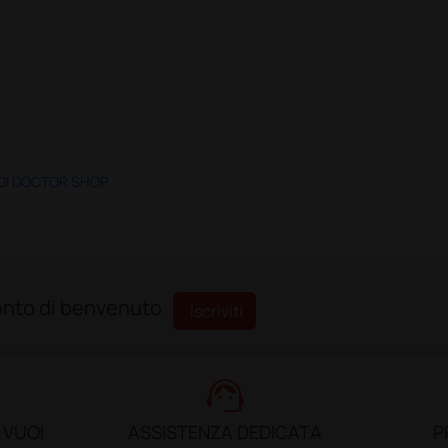
 DI DOCTOR SHOP
sconto di benvenuto
Iscriviti
support_agent
 VUOI
ASSISTENZA DEDICATA
P