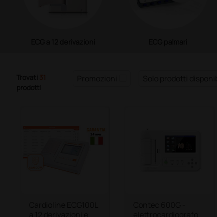
ECG a 12 derivazioni
ECG palmari
Trovati
31
Promozioni
Solo prodotti disponib
prodotti
Cardioline ECG100L
Contec 600G -
a 12 derivazioni e
elettrocardiografo