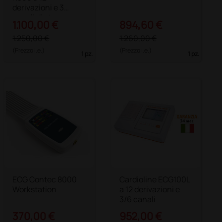
derivazioni e 3
canali di stampa
1.100,00 €
894,60 €
1.250,00 €
1.260,00 €
(Prezzo i.e.)
(Prezzo i.e.)
1 pz.
1 pz.
ECG Contec 8000
Cardioline ECG100L
Workstation
a 12 derivazioni e
3/6 canali
370,00 €
952,00 €