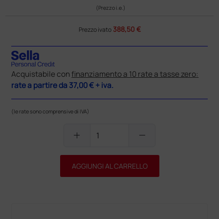
(Prezzo i.e.)
388,50 €
Prezzo ivato
Acquistabile con
finanziamento a 10 rate a tasse zero:
rate a partire da
37,00 €
+ iva.
(le rate sono comprensive di IVA)
add
remove
AGGIUNGI AL CARRELLO