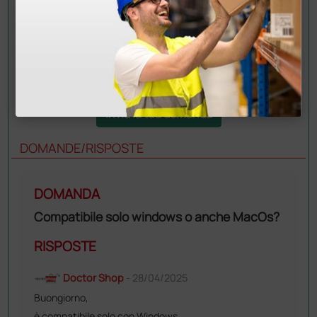
Invia la tua domanda
DOMANDE/RISPOSTE
DOMANDA
Compatibile solo windows o anche MacOs?
RISPOSTE
Doctor Shop
- 28/04/2025
Buongiorno,
è compatibile solo con Windows.