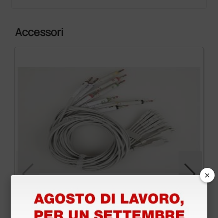
Accessori
×
Cavo paziente di ricambio per Contec 8000
Workstation