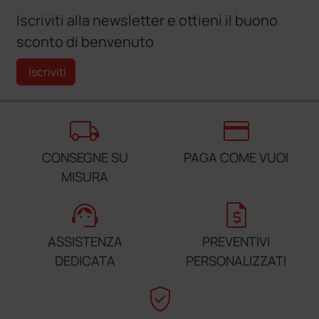
Iscriviti alla newsletter e ottieni il buono
sconto di benvenuto
Iscriviti
local_shipping
credit_card
CONSEGNE SU
PAGA COME VUOI
MISURA
support_agent
request_quote
ASSISTENZA
PREVENTIVI
DEDICATA
PERSONALIZZATI
verified_user