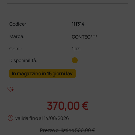
Codice:
111314
link
Marca:
CONTEC
Conf.
:
1 pz.
Disponibilità:
In magazzino in 15 giorni lav.
heart_plus
370,00 €
schedule
valida fino al 14/08/2026
Prezzo di listino
500,00 €