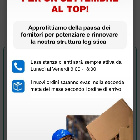
53,00 €
(Prezzo i.e.)
1 pz.
Chiedi a un collega
Hai ancora qualche dubbio? Vuoi ulteriori
informazioni?
Invia ora la tua domanda ai colleghi che hanno già
acquistato questo prodotto.