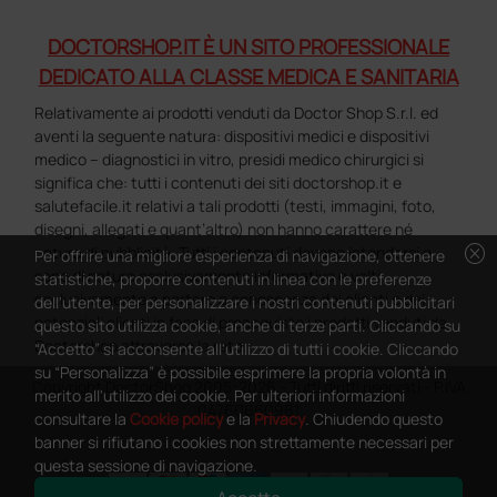
DOCTORSHOP.IT È UN SITO PROFESSIONALE
DEDICATO ALLA CLASSE MEDICA E SANITARIA
Relativamente ai prodotti venduti da Doctor Shop S.r.l. ed
aventi la seguente natura: dispositivi medici e dispositivi
medico – diagnostici in vitro, presidi medico chirurgici si
significa che: tutti i contenuti dei siti doctorshop.it e
salutefacile.it relativi a tali prodotti (testi, immagini, foto,
disegni, allegati e quant’altro) non hanno carattere né
cancel
natura di pubblicità. Tutti i contenuti devono intendersi e
Per offrire una migliore esperienza di navigazione, ottenere
sono di natura esclusivamente informativa e volti
statistiche, proporre contenuti in linea con le preferenze
esclusivamente a portare a conoscenza dei clienti e dei
dell'utente, per personalizzare i nostri contenuti pubblicitari
potenziali clienti in fase di preacquisto i prodotti venduti da
questo sito utilizza cookie, anche di terze parti. Cliccando su
Doctorshop attraverso la rete.
“Accetto” si acconsente all'utilizzo di tutti i cookie. Cliccando
su “Personalizza” è possibile esprimere la propria volontà in
Copyright DoctorShop 2005-2026 - Tutti diritti riservati - P.IVA
merito all'utilizzo dei cookie. Per ulteriori informazioni
04760660961
consultare la
Cookie policy
e la
Privacy
. Chiudendo questo
banner si rifiutano i cookies non strettamente necessari per
questa sessione di navigazione.