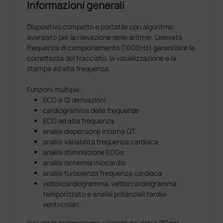
Informazioni generali
Dispositivo compatto e portatile con algoritmo
avanzato per la rilevazione delle aritmie. L’elevata
frequenza di campionamento (1000Hz) garantisce la
correttezza del tracciato, la visualizzazione e la
stampa ad alta frequenza.
Funzioni multiple:
ECG a 12 derivazioni
cardiogramma delle frequenze
ECG ad alta frequenza
analisi dispersione interna QT
analisi variabilità frequenza cardiaca
analisi stimolazione ECGs
analisi ischemia miocardio
analisi turbolenza frequenza cardiaca
vettorcardiogramma, vettorcardiogramma
temporizzato e analisi potenziali tardivi
ventricolari.
Include la
trasmissione wireless dei dati a PC
per