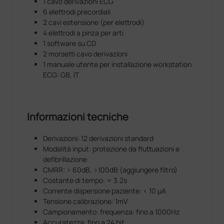
1 cavo derivazioni ECG
6 elettrodi precordiali
2 cavi estensione (per elettrodi)
4 elettrodi a pinza per arti
1 software su CD
2 morsetti cavo derivazioni
1 manuale utente per installazione workstation
ECG: GB, IT
Informazioni tecniche
Derivazioni: 12 derivazioni standard
Modalità input: protezione da fluttuazioni e
defibrillazione
CMRR: > 60dB, >100dB (aggiungere filtro)
Costante di tempo: = 3.2s
Corrente dispersione paziente: < 10 µA
Tensione calibrazione: 1mV
Campionamento: frequenza: fino a 1000Hz
Accuratezza: fino a 24 bit