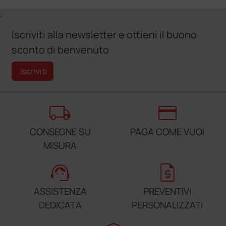
;
Iscriviti alla newsletter e ottieni il buono
sconto di benvenuto
Iscriviti
local_shipping
credit_card
CONSEGNE SU
PAGA COME VUOI
MISURA
support_agent
request_quote
ASSISTENZA
PREVENTIVI
DEDICATA
PERSONALIZZATI