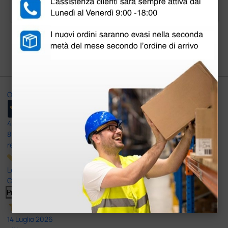
1 pz.
5 pezzi
Carica più prodotti
Ottimo
4,6
/5
8.330
recensioni
Le nostre recensioni a 4 e 5 stelle.
Clicca qui per leggerle tutte >
Precedente
Successivo
14 Luglio 2026