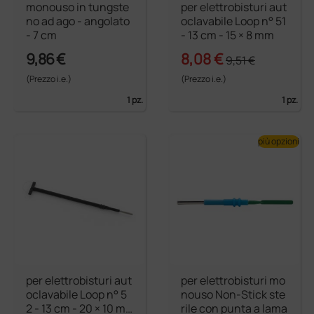
monouso in tungste
per elettrobisturi aut
no ad ago - angolato
oclavabile Loop n° 51
- 7 cm
- 13 cm - 15 × 8 mm
9,86 €
8,08 €
9,51 €
(Prezzo i.e.)
(Prezzo i.e.)
1 pz.
1 pz.
più opzioni
per elettrobisturi aut
per elettrobisturi mo
oclavabile Loop n° 5
nouso Non-Stick ste
2 - 13 cm - 20 × 10 m
rile con punta a lama