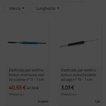
Marca
Lunghezza
Elettrodo per elettro
Elettrodo per elettro
bisturi monouso ster
bisturi autoclavabile
ile a lama n° 11 - 7 cm
ad ago n° 15 - 7 cm
40,55 €
3,03 €
47,70 €
(Prezzo i.e.)
(Prezzo i.e.)
24 pezzi
1 pz.