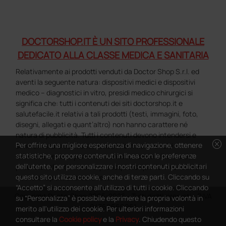
DOCTORSHOP.IT È UN SITO PROFESSIONALE
DEDICATO ALLA CLASSE MEDICA E SANITARIA
Relativamente ai prodotti venduti da Doctor Shop S.r.l. ed
aventi la seguente natura: dispositivi medici e dispositivi
medico – diagnostici in vitro, presidi medico chirurgici si
significa che: tutti i contenuti dei siti doctorshop.it e
salutefacile.it relativi a tali prodotti (testi, immagini, foto,
disegni, allegati e quant’altro) non hanno carattere né
natura di pubblicità. Tutti i contenuti devono intendersi e
cancel
Per offrire una migliore esperienza di navigazione, ottenere
sono di natura esclusivamente informativa e volti
statistiche, proporre contenuti in linea con le preferenze
esclusivamente a portare a conoscenza dei clienti e dei
dell'utente, per personalizzare i nostri contenuti pubblicitari
potenziali clienti in fase di preacquisto i prodotti venduti da
questo sito utilizza cookie, anche di terze parti. Cliccando su
Doctorshop attraverso la rete.
“Accetto” si acconsente all'utilizzo di tutti i cookie. Cliccando
Copyright DoctorShop 2005-2026 - Tutti diritti riservati - P.IVA
su “Personalizza” è possibile esprimere la propria volontà in
04760660961
merito all'utilizzo dei cookie. Per ulteriori informazioni
consultare la
Cookie policy
e la
Privacy
. Chiudendo questo