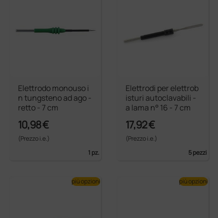
Elettrodo monouso i
Elettrodi per elettrob
n tungsteno ad ago -
isturi autoclavabili -
retto - 7 cm
a lama n° 16 - 7 cm
10,98 €
17,92 €
(Prezzo i.e.)
(Prezzo i.e.)
1 pz.
5 pezzi
più opzioni
più opzioni