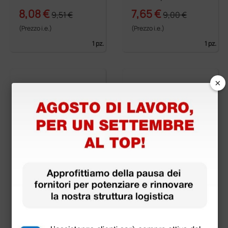
m
8,08 €
7,65 €
9,51 €
9,00 €
(Prezzo i.e.)
(Prezzo i.e.)
1 pz.
1 pz.
×
per elettrobisturi aut
per elettrobisturi aut
oclavabile ad ago n°
oclavabili - ad ago n°
35 - 15 cm
15 - 7 cm
5,81 €
15,57 €
6,84 €
(Prezzo i.e.)
(Prezzo i.e.)