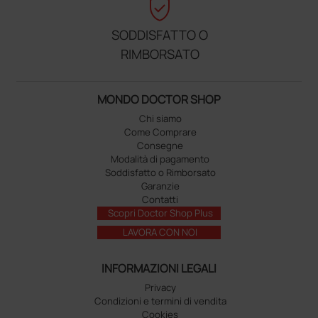
verified_user
SODDISFATTO O
RIMBORSATO
MONDO DOCTOR SHOP
Chi siamo
Come Comprare
Consegne
Modalità di pagamento
Soddisfatto o Rimborsato
Garanzie
Contatti
Scopri Doctor Shop Plus
LAVORA CON NOI
INFORMAZIONI LEGALI
Privacy
Condizioni e termini di vendita
Cookies