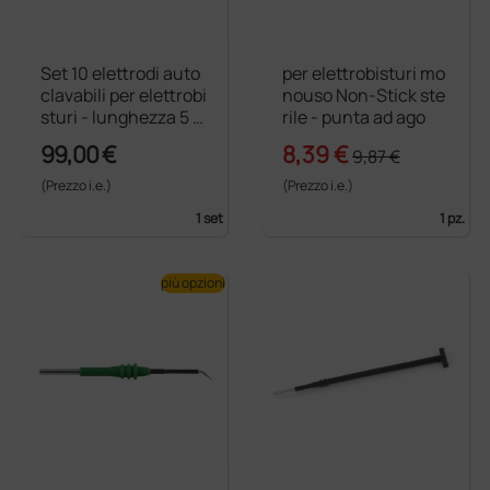
Set 10 elettrodi auto
per elettrobisturi mo
clavabili per elettrobi
nouso Non-Stick ste
sturi - lunghezza 5 c
rile - punta ad ago
m
99,00 €
8,39 €
9,87 €
(Prezzo i.e.)
(Prezzo i.e.)
1 set
1 pz.
più opzioni