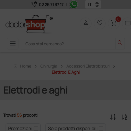
call_quality
language
02 25 71 37 17
|
|
0
person
favorite_border
shopping_cart
two_page
menu
search
home
Home
Chirurgia
Accessori Elettrobisturi
Elettrodi E Aghi
Elettrodi e aghi
Trovati
56
prodotti
Promozioni
Solo prodotti disponibili