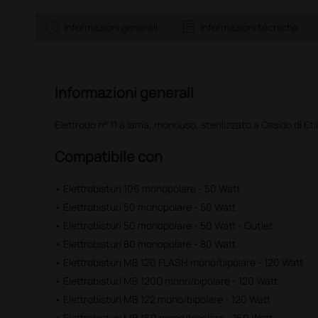
info
assignment
Informazioni generali
Informazioni tecniche
Informazioni generali
Elettrodo n° 11 a lama, monouso, sterilizzato a Ossido di Eti
Compatibile con
• Elettrobisturi 106 monopolare - 50 Watt
• Elettrobisturi 50 monopolare - 50 Watt
• Elettrobisturi 50 monopolare - 50 Watt - Outlet
• Elettrobisturi 80 monopolare - 80 Watt
• Elettrobisturi MB 120 FLASH mono/bipolare - 120 Watt
• Elettrobisturi MB 120D mono/bipolare - 120 Watt
• Elettrobisturi MB 122 mono/bipolare - 120 Watt
• Elettrobisturi MB 160 mono/bipolare - 160 Watt