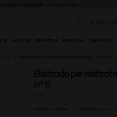
uro di imponibile, la consegna è gratis!
search
person
Accedi/Regis
IONI
CHIRURGIA
DISINFEZIONE
EMERGENZA
AMBULATORIO
i E Aghi
Elettrodo Per Elettrobisturi Monouso Sterile A Lama N° 11 - 
Elettrodo per elettrob
n° 11
7 cm
Informazioni generali
|
Informazioni tecniche
|
C