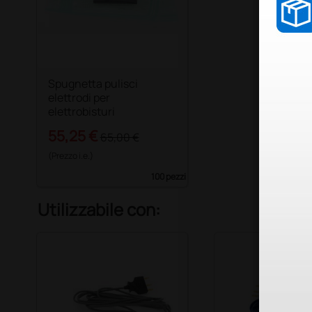
Spugnetta pulisci
elettrodi per
elettrobisturi
55,25 €
65,00 €
(Prezzo i.e.)
100 pezzi
Utilizzabile con: