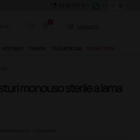
call_quality
language
02 25 71 37 17
|
|
Acquistando il serv
0
favorite_border
shopping_cart
two_pager
Magazine
trati
VESTIARIO
TERAPIA
TELEMEDICINA
PROMOZIONI
7 Cm
isturi monouso sterile a lama
ompatibile con
|
Download
|