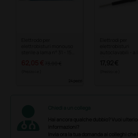
Elettrodo per
Elettrodi per
elettrobisturi monouso
elettrobisturi
sterile a lama n° 31 - 15
autoclavabili - a
cm
16 - 7 cm
62,05 €
17,92 €
73,00 €
(Prezzo i.e.)
(Prezzo i.e.)
24 pezzi
Chiedi a un collega
Hai ancora qualche dubbio? Vuoi ulterio
informazioni?
Invia ora la tua domanda ai colleghi che