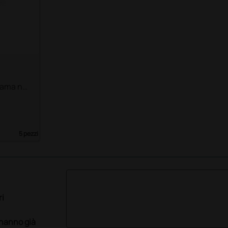
 lama n°
5 pezzi
ri
 hanno già