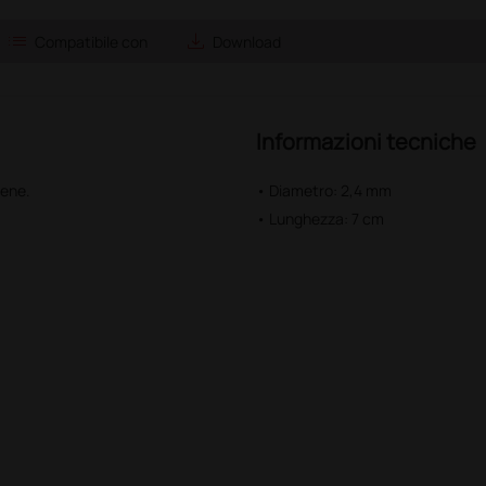
list
save_alt
Compatibile con
Download
Informazioni tecniche
lene.
• Diametro: 2,4 mm
• Lunghezza: 7 cm