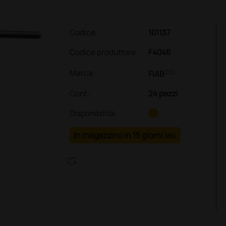
Codice:
101137
Codice produttore
F4046
link
Marca:
FIAB
Conf.
:
24 pezzi
Disponibilità:
In magazzino in 15 giorni lav.
heart_plus