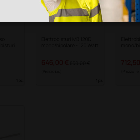
so
Elettrobisturi MB 120D
Elettrob
obisturi
mono/bipolare - 120 Watt
mono/bi
646,00 €
712,50
850,00 €
(Prezzo i.e.)
(Prezzo i.e.
1 pz.
1 pz.