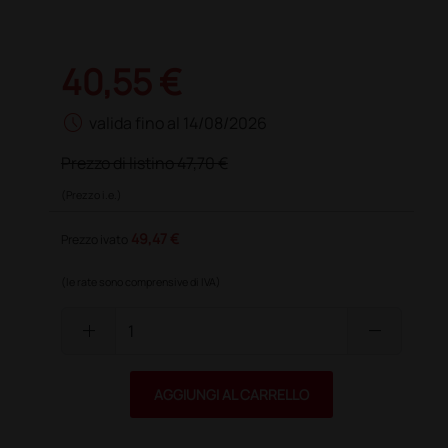
40,55 €
schedule
valida fino al 14/08/2026
Prezzo di listino
47,70 €
(Prezzo i.e.)
49,47 €
Prezzo ivato
(le rate sono comprensive di IVA)
add
remove
AGGIUNGI AL CARRELLO