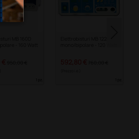
isturi MB 160D
Elettrobisturi MB 122
polare - 160 Watt
mono/bipolare - 120 Watt
 €
592,80 €
950,00 €
760,00 €
)
(Prezzo i.e.)
1 pz.
1 pz.