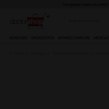
Hai appena creato un profilo? Con 140 e
MONOUSO
DIAGNOSTICA
APPARECCHIATURE
MEDICAZ
home
Home
Chirurgia
Accessori Elettrobisturi
Elettrod