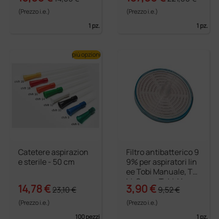
(Prezzo i.e.)
(Prezzo i.e.)
1 pz.
1 pz.
più opzioni
Catetere aspirazion
Filtro antibatterico 9
e sterile - 50 cm
9% per aspiratori lin
ee Tobi Manuale, To
bi, Super Tobi, Vega
14,78 €
3,90 €
23,10 €
9,52 €
1, Vega, Super Vega e
New Mamilat
(Prezzo i.e.)
(Prezzo i.e.)
100 pezzi
1 pz.