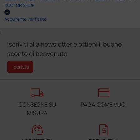
DOCTOR SHOP
Acquirente verificato
;
Iscriviti alla newsletter e ottieni il buono
sconto di benvenuto
Iscriviti
local_shipping
credit_card
CONSEGNE SU
PAGA COME VUOI
MISURA
support_agent
request_quote