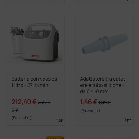
batteria con vaso da
Adattatore tra catet
1 litro - 27 lit/min
ere e tubo silicone -
da 6 × 10 mm
212,40 €
1,46 €
236,0
1,82 €
0 €
(Prezzo i.e.)
(Prezzo i.e.)
1 pz.
1 pz.
più opzioni