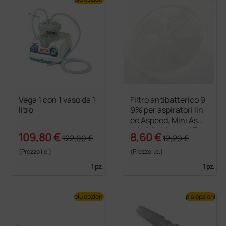
Vega 1 con 1 vaso da 1
Filtro antibatterico 9
litro
9% per aspiratori lin
ee Aspeed, Mini Aspe
ed e Mini Aspeed Evo
109,80 €
8,60 €
122,00 €
12,29 €
(Prezzo i.e.)
(Prezzo i.e.)
1 pz.
1 pz.
più opzioni
più opzioni