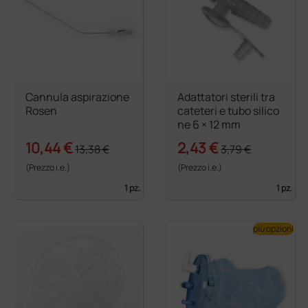
Cannula aspirazione
Adattatori sterili tra
Rosen
cateteri e tubo silico
ne 6 × 12 mm
10,44 €
2,43 €
13,38 €
3,79 €
(Prezzo i.e.)
(Prezzo i.e.)
1 pz.
1 pz.
più opzioni