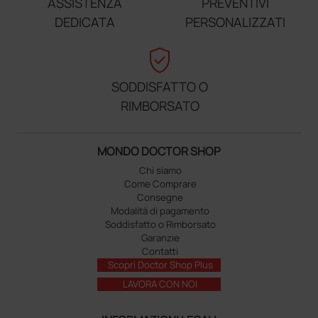
ASSISTENZA
PREVENTIVI
DEDICATA
PERSONALIZZATI
verified_user
SODDISFATTO O
RIMBORSATO
MONDO DOCTOR SHOP
Chi siamo
Come Comprare
Consegne
Modalità di pagamento
Soddisfatto o Rimborsato
Garanzie
Contatti
Scopri Doctor Shop Plus
LAVORA CON NOI