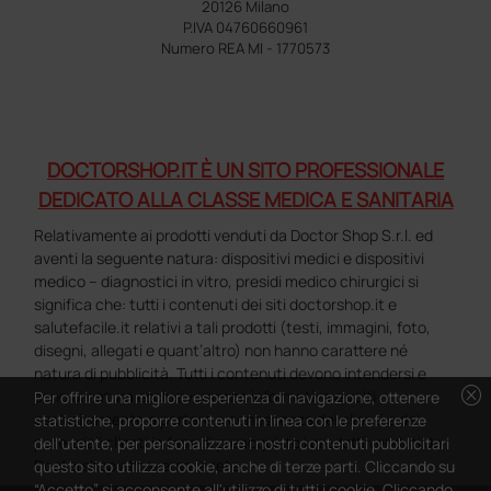
20126 Milano
P.IVA 04760660961
Numero REA MI - 1770573
DOCTORSHOP.IT È UN SITO PROFESSIONALE
DEDICATO ALLA CLASSE MEDICA E SANITARIA
Relativamente ai prodotti venduti da Doctor Shop S.r.l. ed
aventi la seguente natura: dispositivi medici e dispositivi
medico – diagnostici in vitro, presidi medico chirurgici si
significa che: tutti i contenuti dei siti doctorshop.it e
salutefacile.it relativi a tali prodotti (testi, immagini, foto,
disegni, allegati e quant’altro) non hanno carattere né
natura di pubblicità. Tutti i contenuti devono intendersi e
cancel
sono di natura esclusivamente informativa e volti
Per offrire una migliore esperienza di navigazione, ottenere
esclusivamente a portare a conoscenza dei clienti e dei
statistiche, proporre contenuti in linea con le preferenze
potenziali clienti in fase di preacquisto i prodotti venduti da
dell'utente, per personalizzare i nostri contenuti pubblicitari
Doctorshop attraverso la rete.
questo sito utilizza cookie, anche di terze parti. Cliccando su
“Accetto” si acconsente all'utilizzo di tutti i cookie. Cliccando