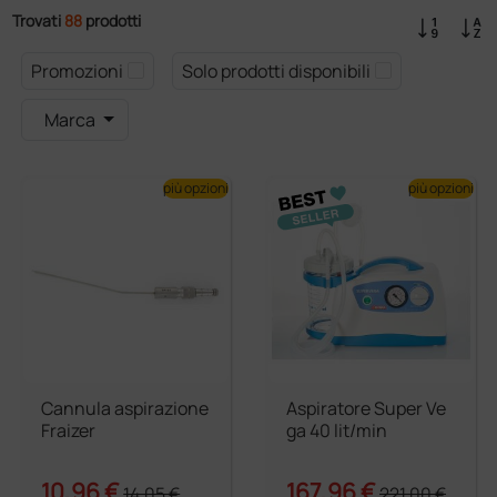
Trovati
88
prodotti
Promozioni
Solo prodotti disponibili
Marca
più opzioni
più opzioni
Cannula aspirazione
Aspiratore Super Ve
Fraizer
ga 40 lit/min
10,96 €
167,96 €
14,05 €
221,00 €