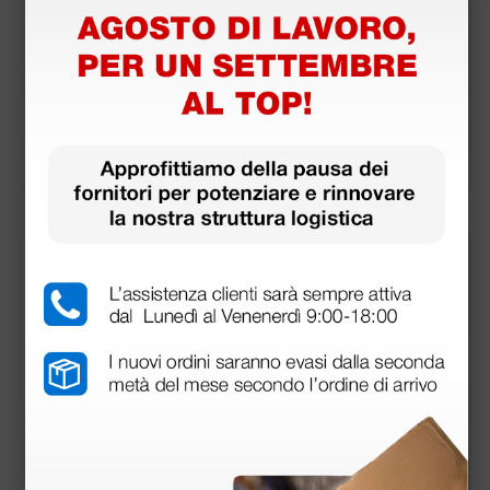
Sacca monouso con
Vaso da 1 litro con co
coperchio per vaso a
perchio autoclavabil
spiratore - 2 litri
e per aspiratore
4,22 €
28,60 €
(Prezzo i.e.)
(Prezzo i.e.)
1 pz.
1 pz.
più opzioni
Adattatore tra catet
Aspeed professional
ere e tubo silicone -
con vaso da 1 litro