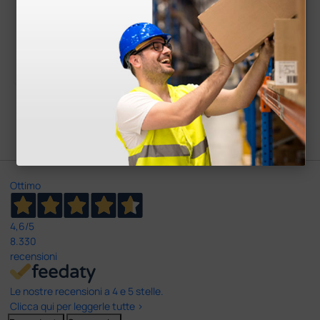
da 8 × 14 mm
0,95 €
177,06 €
2,06 €
227,00 €
(Prezzo i.e.)
(Prezzo i.e.)
1 pz.
1 pz.
Carica più prodotti
Ottimo
4,6
/5
8.330
recensioni
Le nostre recensioni a 4 e 5 stelle.
Clicca qui per leggerle tutte >