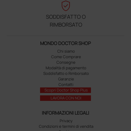
verified_user
SODDISFATTO O
RIMBORSATO
MONDO DOCTOR SHOP
Chi siamo
Come Comprare
Consegne
Modalità di pagamento
Soddisfatto o Rimborsato
Garanzie
Contatti
Scopri Doctor Shop Plus
LAVORA CON NOI
INFORMAZIONI LEGALI
Privacy
Condizioni e termini di vendita