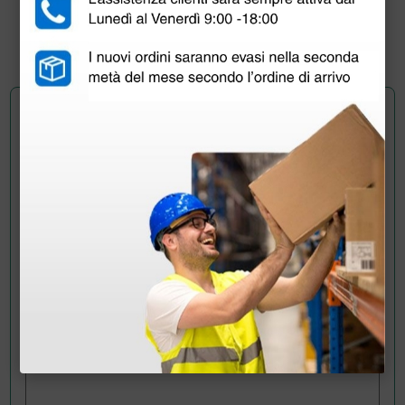
(Prezzo i.e.)
1 pz.
Chiedi a un collega
Hai ancora qualche dubbio? Vuoi ulteriori
informazioni?
Invia ora la tua domanda ai colleghi che hanno già
acquistato questo prodotto.