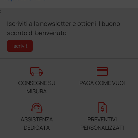
;
Iscriviti alla newsletter e ottieni il buono
sconto di benvenuto
Iscriviti
local_shipping
credit_card
CONSEGNE SU
PAGA COME VUOI
MISURA
support_agent
request_quote
ASSISTENZA
PREVENTIVI
DEDICATA
PERSONALIZZATI