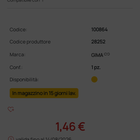
Codice:
100864
Codice produttore
28252
link
Marca:
GIMA
Conf.
:
1 pz.
Disponibilità:
In magazzino in 15 giorni lav.
heart_plus
1,46 €
schedule
valida fino al 14/08/2026