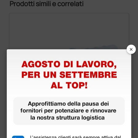
Prodotti simili e correlati
×
Adattatore tra catetere e tubo silicone - da 8 × 14
mm
0,95 €
2,06 €