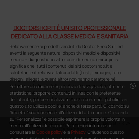
DOCTORSHOP.IT È UN SITO PROFESSIONALE
DEDICATO ALLA CLASSE MEDICA E SANITARIA
Relativamente ai prodotti venduti da Doctor Shop S.r.l. ed
aventi la seguente natura: dispositivi medici e dispositivi
medico – diagnostici in vitro, presidi medico chirurgici si
significa che: tutti i contenuti dei siti doctorshop.it e
salutefacile.it relativi a tali prodotti (testi, immagini, foto,
disegni, allegati e quant’altro) non hanno carattere né
cancel
natura di pubblicità. Tutti i contenuti devono intendersi e
Per offrire una migliore esperienza di navigazione, ottenere
sono di natura esclusivamente informativa e volti
statistiche, proporre contenuti in linea con le preferenze
esclusivamente a portare a conoscenza dei clienti e dei
dell'utente, per personalizzare i nostri contenuti pubblicitari
potenziali clienti in fase di preacquisto i prodotti venduti da
questo sito utilizza cookie, anche di terze parti. Cliccando su
Doctorshop attraverso la rete.
“Accetto” si acconsente all'utilizzo di tutti i cookie. Cliccando
su “Personalizza” è possibile esprimere la propria volontà in
Copyright DoctorShop 2005-2026 - Tutti diritti riservati - P.IVA
merito all'utilizzo dei cookie. Per ulteriori informazioni
04760660961
consultare la
Cookie policy
e la
Privacy
. Chiudendo questo
banner si rifiutano i cookies non strettamente necessari per