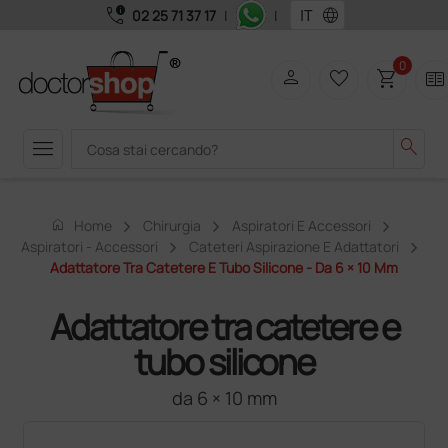
call_quality
language
02 25 71 37 17
|
|
0
person
favorite_border
shopping_cart
two_pager
menu
search
home
Home
Chirurgia
Aspiratori E Accessori
Aspiratori - Accessori
Cateteri Aspirazione E Adattatori
Adattatore Tra Catetere E Tubo Silicone - Da 6 × 10 Mm
Adattatore tra catetere e
tubo silicone
da 6 × 10 mm