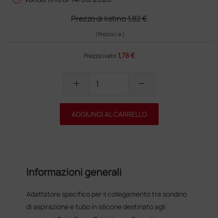
Prezzo di listino
1,82 €
(Prezzo i.e.)
1,78 €
Prezzo ivato
add
remove
AGGIUNGI AL CARRELLO
Informazioni generali
Adattatore specifico per il collegamento tra sondino
di aspirazione e tubo in silicone destinato agli