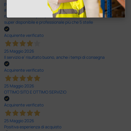
prontamente risolto dal servizio clienti. Altro problema il codice di
attivazione del software per il PC non corretto e anche questo
risolto in modo rapido professionale e immediato. Assistenza
super disponibile e professionale più che 5 stelle
Acquirente verificato
25 Maggio 2026
Il servizio e’ risultato buono, anche i tempi di consegna
Acquirente verificato
25 Maggio 2026
OTTIMO SITO E OTTIMO SERVIZIO
Acquirente verificato
25 Maggio 2026
Positiva esperienza di acquisto