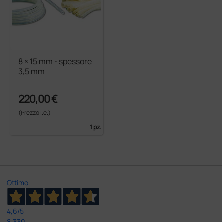
8 × 15 mm - spessore
3,5 mm
220,00 €
(Prezzo i.e.)
1 pz.
Ottimo
4,6
/5
8.330