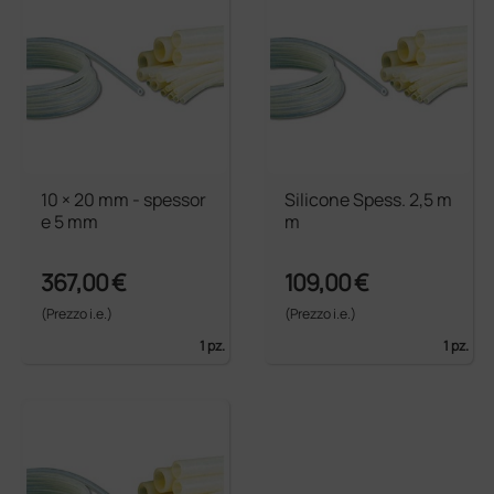
10 × 20 mm - spessor
Silicone Spess. 2,5 m
e 5 mm
m
367,00 €
109,00 €
(Prezzo i.e.)
(Prezzo i.e.)
1 pz.
1 pz.