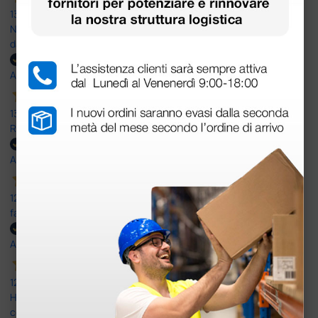
13 Luglio 2026
Nulla da eccepire. Tutto estremamente chiaro e corretto,
dall’ordine alla consegna.
Acquirente verificato
13 Luglio 2026
Rapidi, disponibili ben forniti
Acquirente verificato
12 Giugno 2026
facilità di acquisto e puntualità
Acquirente verificato
12 Giugno 2026
Ho avuto un problema con la consegna, il pacco non è stato
consegnato ma messo in giacenza. Il problema è stato