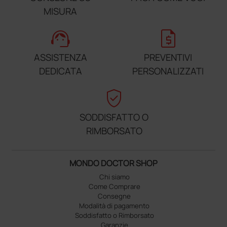
MISURA
support_agent
request_quote
ASSISTENZA
PREVENTIVI
DEDICATA
PERSONALIZZATI
verified_user
SODDISFATTO O
RIMBORSATO
MONDO DOCTOR SHOP
Chi siamo
Come Comprare
Consegne
Modalità di pagamento
Soddisfatto o Rimborsato
Garanzie