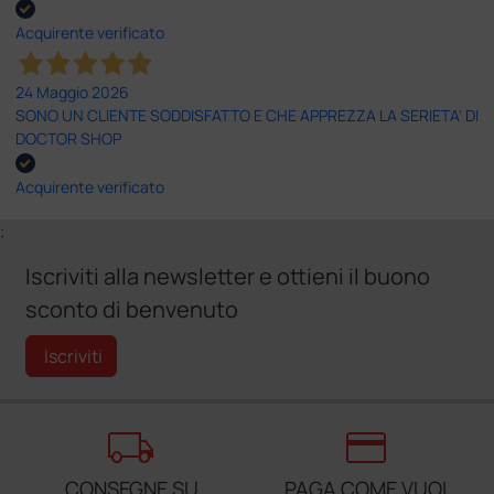
Acquirente verificato
24 Maggio 2026
SONO UN CLIENTE SODDISFATTO E CHE APPREZZA LA SERIETA' DI
DOCTOR SHOP
Acquirente verificato
;
Iscriviti alla newsletter e ottieni il buono
sconto di benvenuto
Iscriviti
local_shipping
credit_card
CONSEGNE SU
PAGA COME VUOI