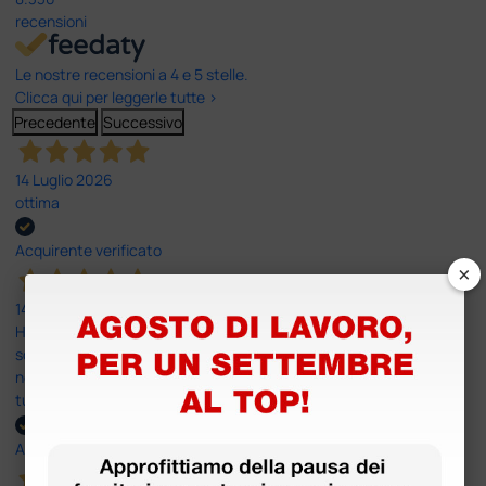
recensioni
Le nostre recensioni a 4 e 5 stelle.
Clicca qui per leggerle tutte >
Precedente
Successivo
14 Luglio 2026
ottima
Acquirente verificato
×
14 Luglio 2026
Ho acquistato un ecografo da Doctor Shop e sono rimasto molto
soddisfatto dell'esperienza. Apparecchiatura di qualità, consegna
nei tempi previsti e un servizio clienti disponibile che ha risposto a
tutti i miei dubbi prima dell'acquisto. Consigliato
Acquirente verificato