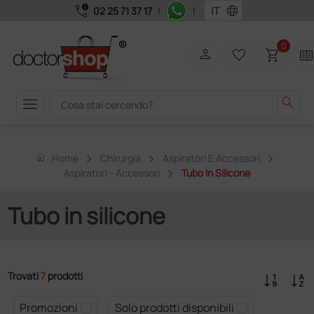
call_quality
language
02 25 71 37 17
|
|
0
person
favorite_border
shopping_cart
two_page
menu
search
home
Home
Chirurgia
Aspiratori E Accessori
Aspiratori - Accessori
Tubo In Silicone
Tubo in silicone
Trovati
7
prodotti
Promozioni
Solo prodotti disponibili