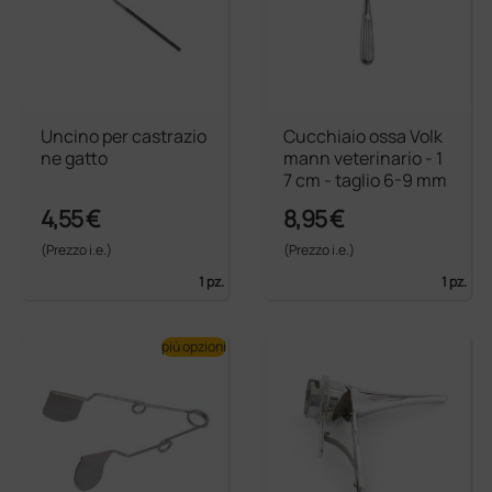
Uncino per castrazio
Cucchiaio ossa Volk
ne gatto
mann veterinario - 1
7 cm - taglio 6-9 mm
4,55 €
8,95 €
(Prezzo i.e.)
(Prezzo i.e.)
1 pz.
1 pz.
più opzioni