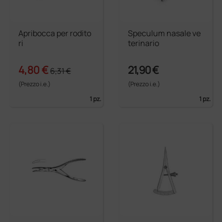
Apribocca per rodito
Speculum nasale ve
ri
terinario
4,80 €
21,90 €
6,31 €
(Prezzo i.e.)
(Prezzo i.e.)
1 pz.
1 pz.