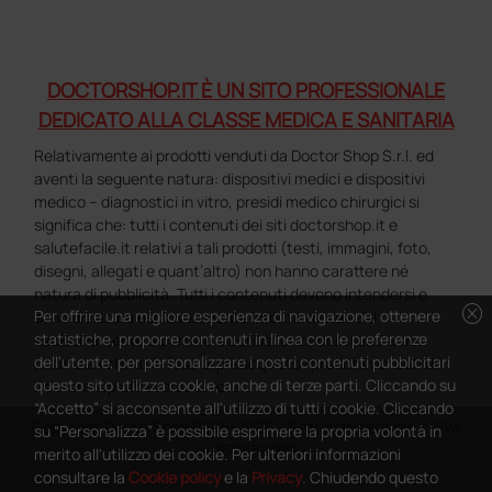
DOCTORSHOP.IT È UN SITO PROFESSIONALE
DEDICATO ALLA CLASSE MEDICA E SANITARIA
Relativamente ai prodotti venduti da Doctor Shop S.r.l. ed
aventi la seguente natura: dispositivi medici e dispositivi
medico – diagnostici in vitro, presidi medico chirurgici si
significa che: tutti i contenuti dei siti doctorshop.it e
salutefacile.it relativi a tali prodotti (testi, immagini, foto,
disegni, allegati e quant’altro) non hanno carattere né
natura di pubblicità. Tutti i contenuti devono intendersi e
cancel
Per offrire una migliore esperienza di navigazione, ottenere
sono di natura esclusivamente informativa e volti
statistiche, proporre contenuti in linea con le preferenze
esclusivamente a portare a conoscenza dei clienti e dei
dell'utente, per personalizzare i nostri contenuti pubblicitari
potenziali clienti in fase di preacquisto i prodotti venduti da
questo sito utilizza cookie, anche di terze parti. Cliccando su
Doctorshop attraverso la rete.
“Accetto” si acconsente all'utilizzo di tutti i cookie. Cliccando
Copyright DoctorShop 2005-2026 - Tutti diritti riservati - P.IVA
su “Personalizza” è possibile esprimere la propria volontà in
04760660961
merito all'utilizzo dei cookie. Per ulteriori informazioni
consultare la
Cookie policy
e la
Privacy
. Chiudendo questo