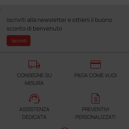
;
Iscriviti alla newsletter e ottieni il buono
sconto di benvenuto
Iscriviti
local_shipping
credit_card
CONSEGNE SU
PAGA COME VUOI
MISURA
support_agent
request_quote
ASSISTENZA
PREVENTIVI
DEDICATA
PERSONALIZZATI