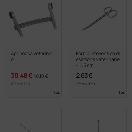
Apribocca veterinari
Forbici Stevens da di
o
ssezione veterinarie
- 11,5 cm
30,48 €
2,63 €
40,10 €
(Prezzo i.e.)
(Prezzo i.e.)
1 pz.
1 pz.