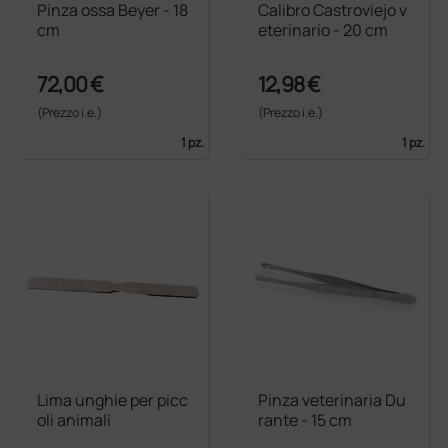
Pinza ossa Beyer - 18
Calibro Castroviejo v
cm
eterinario - 20 cm
72,00 €
12,98 €
(Prezzo i.e.)
(Prezzo i.e.)
1 pz.
1 pz.
Lima unghie per picc
Pinza veterinaria Du
oli animali
rante - 15 cm