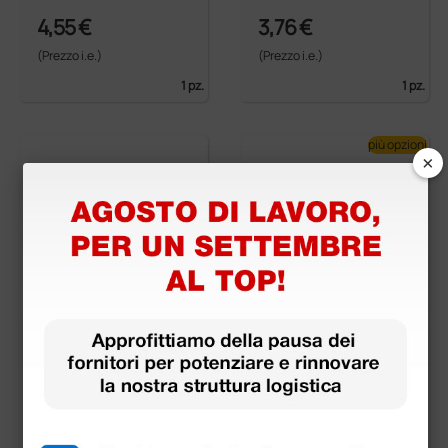
4,55 €
3,76 €
(Prezzo i.e.)
(Prezzo i.e.)
1 pz.
1 pz.
più opzioni
×
Elevatore Hohmann
Pinza riduzione ossa
veterinario - 24 cm
veterinaria
16,23 €
15,91 €
(Prezzo i.e.)
(Prezzo i.e.)