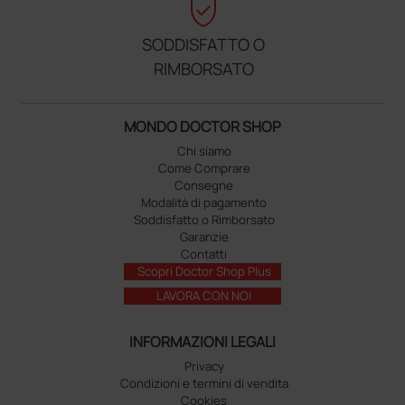
verified_user
SODDISFATTO O
RIMBORSATO
MONDO DOCTOR SHOP
Chi siamo
Come Comprare
Consegne
Modalità di pagamento
Soddisfatto o Rimborsato
Garanzie
Contatti
Scopri Doctor Shop Plus
LAVORA CON NOI
INFORMAZIONI LEGALI
Privacy
Condizioni e termini di vendita
Cookies