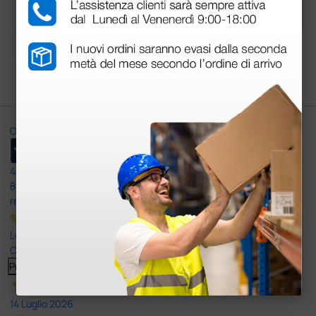
1 pz.
1 pz.
Carica più prodotti
Ottimo
4,6
/5
8.330
recensioni
Le nostre recensioni a 4 e 5 stelle.
Clicca qui per leggerle tutte >
Precedente
Successivo
14 Luglio 2026