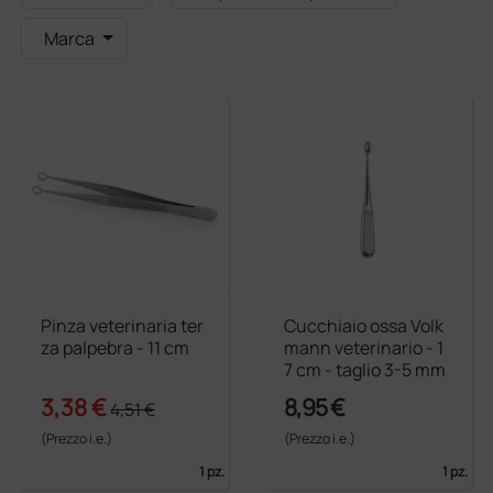
Marca
Pinza veterinaria ter
Cucchiaio ossa Volk
za palpebra - 11 cm
mann veterinario - 1
7 cm - taglio 3-5 mm
3,38 €
8,95 €
4,51 €
(Prezzo i.e.)
(Prezzo i.e.)
1 pz.
1 pz.