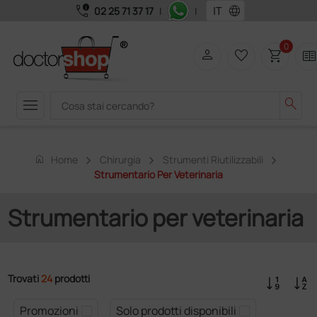
call_quality
language
02 25 71 37 17
|
|
0
person
favorite_border
shopping_cart
two_page
menu
search
home
Home
Chirurgia
Strumenti Riutilizzabili
Strumentario Per Veterinaria
Strumentario per veterinaria
Trovati
24
prodotti
Promozioni
Solo prodotti disponibili