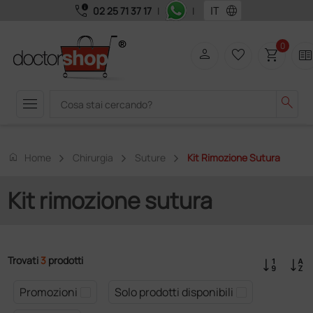
call_quality
language
02 25 71 37 17
|
|
0
person
favorite_border
shopping_cart
two_page
menu
search
home
Home
Chirurgia
Suture
Kit Rimozione Sutura
Kit rimozione sutura
Trovati
3
prodotti
Promozioni
Solo prodotti disponibili