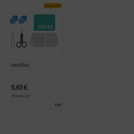
più opzioni
MediSet
5,83 €
(Prezzo i.e.)
1 kit