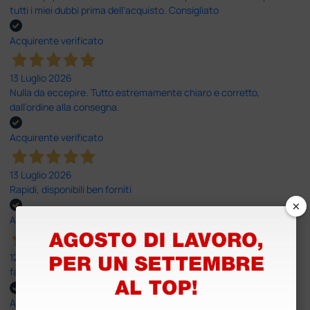
tutti i miei dubbi prima dell'acquisto. Consigliato
Acquirente verificato
13 Luglio 2026
Nulla da eccepire. Tutto estremamente chiaro e corretto,
dall’ordine alla consegna.
Acquirente verificato
13 Luglio 2026
Rapidi, disponibili ben forniti
×
Acquirente verificato
12 Giugno 2026
facilità di acquisto e puntualità
Acquirente verificato