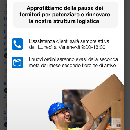
12 Giugno 2026
Ho avuto un problema con la consegna, il pacco non è stato
consegnato ma messo in giacenza. Il problema è stato
prontamente risolto dal servizio clienti. Altro problema il codice di
attivazione del software per il PC non corretto e anche questo
risolto in modo rapido professionale e immediato. Assistenza
super disponibile e professionale più che 5 stelle
Acquirente verificato
25 Maggio 2026
Il servizio e’ risultato buono, anche i tempi di consegna
Acquirente verificato
25 Maggio 2026
OTTIMO SITO E OTTIMO SERVIZIO