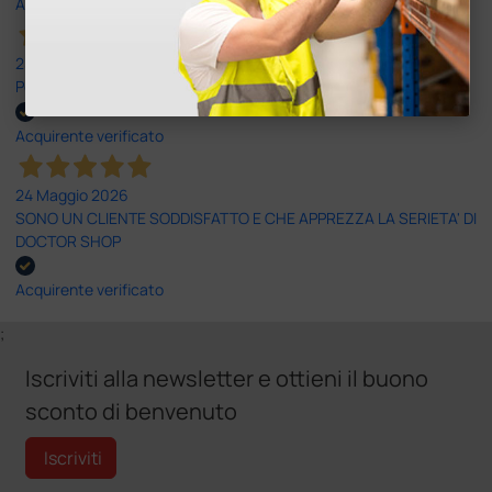
Acquirente verificato
25 Maggio 2026
Positiva esperienza di acquisto
Acquirente verificato
24 Maggio 2026
SONO UN CLIENTE SODDISFATTO E CHE APPREZZA LA SERIETA' DI
DOCTOR SHOP
Acquirente verificato
;
Iscriviti alla newsletter e ottieni il buono
sconto di benvenuto
Iscriviti