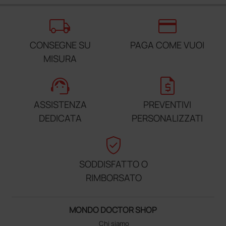
local_shipping
credit_card
CONSEGNE SU
PAGA COME VUOI
MISURA
support_agent
request_quote
ASSISTENZA
PREVENTIVI
DEDICATA
PERSONALIZZATI
verified_user
SODDISFATTO O
RIMBORSATO
MONDO DOCTOR SHOP
Chi siamo