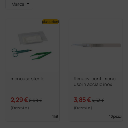
Marca
più opzioni
monouso sterile
Rimuovi punti mono
uso in acciaio inox
2,29 €
3,85 €
2,69 €
4,53 €
(Prezzo i.e.)
(Prezzo i.e.)
1 kit
10 pezzi