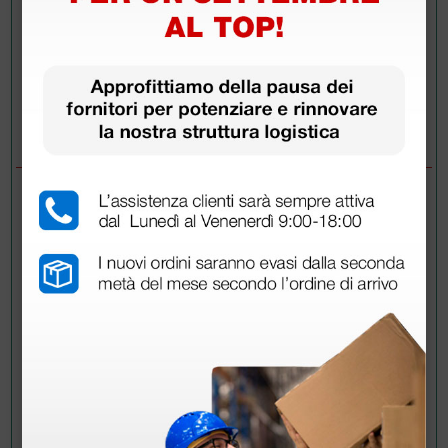
Invia la tua domanda
DOMANDE/RISPOSTE
DOMANDA
scadenza del prodotto
RISPOSTE
Doctor Shop
- 16/02/2023
Buonasera,
i lotti attualmente disponibili nel nostro magazzino
scadono il 3 giugno 2027.