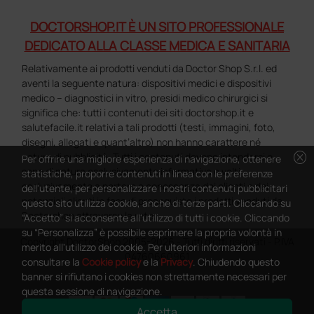
DOCTORSHOP.IT È UN SITO PROFESSIONALE
DEDICATO ALLA CLASSE MEDICA E SANITARIA
Relativamente ai prodotti venduti da Doctor Shop S.r.l. ed
aventi la seguente natura: dispositivi medici e dispositivi
medico – diagnostici in vitro, presidi medico chirurgici si
significa che: tutti i contenuti dei siti doctorshop.it e
salutefacile.it relativi a tali prodotti (testi, immagini, foto,
disegni, allegati e quant’altro) non hanno carattere né
cancel
natura di pubblicità. Tutti i contenuti devono intendersi e
Per offrire una migliore esperienza di navigazione, ottenere
sono di natura esclusivamente informativa e volti
statistiche, proporre contenuti in linea con le preferenze
esclusivamente a portare a conoscenza dei clienti e dei
dell'utente, per personalizzare i nostri contenuti pubblicitari
potenziali clienti in fase di preacquisto i prodotti venduti da
questo sito utilizza cookie, anche di terze parti. Cliccando su
Doctorshop attraverso la rete.
“Accetto” si acconsente all'utilizzo di tutti i cookie. Cliccando
su “Personalizza” è possibile esprimere la propria volontà in
Copyright DoctorShop 2005-2026 - Tutti diritti riservati - P.IVA
merito all'utilizzo dei cookie. Per ulteriori informazioni
04760660961
consultare la
Cookie policy
e la
Privacy
. Chiudendo questo
banner si rifiutano i cookies non strettamente necessari per
questa sessione di navigazione.
Accetta