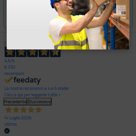
Cordiali saluti
Ottimo
4,6
/5
8.330
recensioni
Le nostre recensioni a 4 e 5 stelle.
Clicca qui per leggerle tutte >
Precedente
Successivo
14 Luglio 2026
ottima