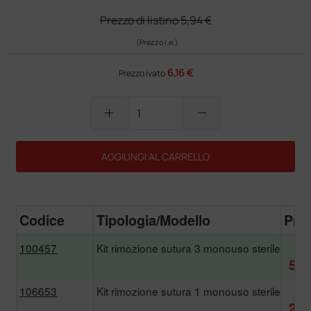
Prezzo di listino
5,94 €
(Prezzo i.e.)
6,16 €
Prezzo ivato
add
remove
AGGIUNGI AL CARRELLO
Codice
Tipologia/Modello
Pre
100457
Kit rimozione sutura 3 monouso sterile
5,
5,0
106653
Kit rimozione sutura 1 monouso sterile
2,
2,2