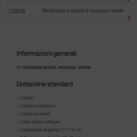
110018
Kit rimozione sutura 2 monouso sterile
1,
1,5
Informazioni generali
Kit
rimozione
suture, monouso, sterile.
Dotazione standard
• 1 telino
• 1 pinza anatomica
• 1 pinza ad anelli
• 1 paio forbici Littauer
• Compressa di garza 7,7 × 7,5 cm