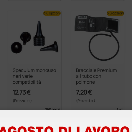
più opzioni
più opzioni
Speculum monouso
Bracciale Premium
neri varie
a 1 tubo con
compatibilità
polmone
12,73 €
7,20 €
(Prezzo i.e.)
(Prezzo i.e.)
250 pezzi
1 pz.
più opzioni