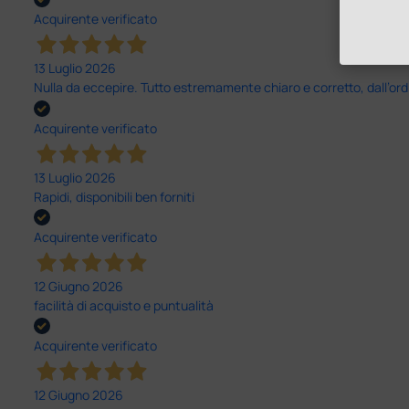
Acquirente verificato
13 Luglio 2026
Nulla da eccepire. Tutto estremamente chiaro e corretto, dall’ord
Acquirente verificato
13 Luglio 2026
Rapidi, disponibili ben forniti
Acquirente verificato
12 Giugno 2026
facilità di acquisto e puntualità
Acquirente verificato
12 Giugno 2026