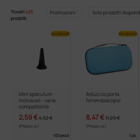
Trovati
426
Promozioni
Solo prodotti disponib
prodotti
più opzioni
più opzioni
Mini speculum
Astuccio porta
monouso - varie
fonendoscopio
compatibilità
2,59 €
8,47 €
4,32 €
11,29 €
(Prezzo i.e.)
(Prezzo i.e.)
100 pezzi
1 pz.