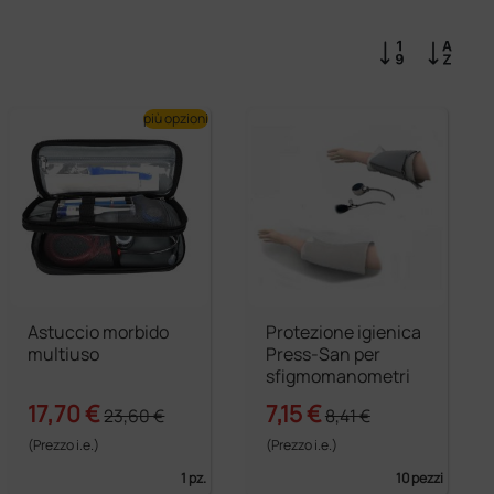
più opzioni
Astuccio morbido
Protezione igienica
multiuso
Press-San per
sfigmomanometri
17,70 €
7,15 €
23,60 €
8,41 €
(Prezzo i.e.)
(Prezzo i.e.)
1 pz.
10 pezzi