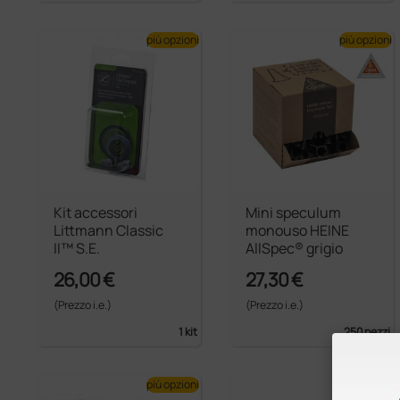
più opzioni
più opzioni
Kit accessori
Mini speculum
Littmann Classic
monouso HEINE
II™ S.E.
AllSpec® grigio
26,00 €
27,30 €
(Prezzo i.e.)
(Prezzo i.e.)
1 kit
250 pezzi
più opzioni
più opzioni