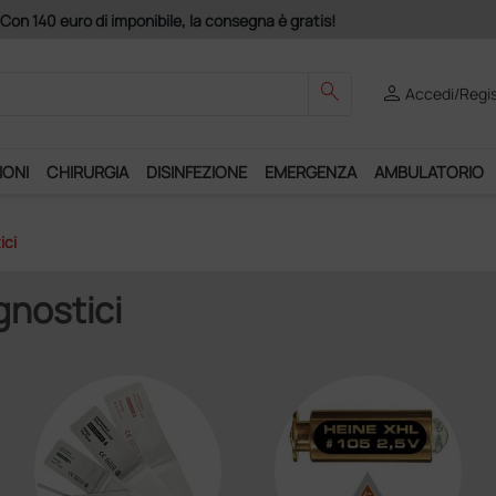
Acquistando il servizio "Ds Club", un anno di spedizioni a 39,90
search
person
Accedi/Regis
IONI
CHIRURGIA
DISINFEZIONE
EMERGENZA
AMBULATORIO
ici
gnostici