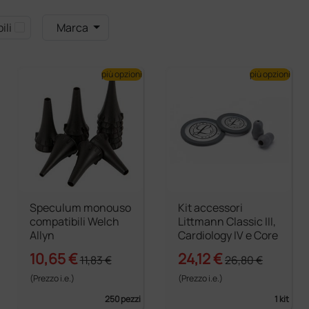
ili
Marca
più opzioni
più opzioni
Speculum monouso
Kit accessori
compatibili Welch
Littmann Classic III,
Allyn
Cardiology IV e Core
10,65 €
24,12 €
11,83 €
26,80 €
(Prezzo i.e.)
(Prezzo i.e.)
250 pezzi
1 kit