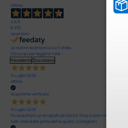
Ottimo
4,6
/5
8.330
recensioni
Le nostre recensioni a 4 e 5 stelle.
Clicca qui per leggerle tutte >
Precedente
Successivo
14 Luglio 2026
ottima
Acquirente verificato
14 Luglio 2026
Ho acquistato un ecografo da Doctor Shop e sono rimasto molto sod
tutti i miei dubbi prima dell'acquisto. Consigliato