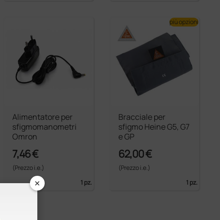
più opzioni
Alimentatore per
Bracciale per
sfigmomanometri
sfigmo Heine G5, G7
Omron
e GP
7,46 €
62,00 €
(Prezzo i.e.)
(Prezzo i.e.)
×
1 pz.
1 pz.