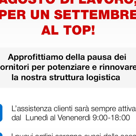
Sottobracciale
Kit accessori
monouso Dispo
Littmann Master
band
Cardiology™
14,55 €
21,00 €
(Prezzo i.e.)
(Prezzo i.e.)
1 rotolo
1 kit
Carica più prodotti