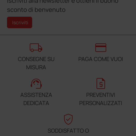
Iscriviti alla newsletter e ottieni il buono
sconto di benvenuto
Iscriviti
local_shipping
credit_card
CONSEGNE SU
PAGA COME VUOI
MISURA
support_agent
request_quote
ASSISTENZA
PREVENTIVI
DEDICATA
PERSONALIZZATI
verified_user
SODDISFATTO O