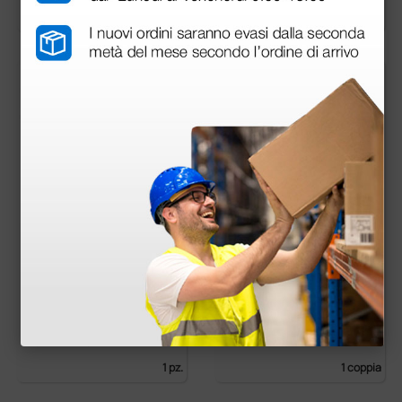
1 coppia
1 pz.
più opzioni
Coprifonendoscopi
Olivette di ricambio
universali - rigide
13,33 €
0,13 €
(Prezzo i.e.)
(Prezzo i.e.)
1 pz.
1 coppia