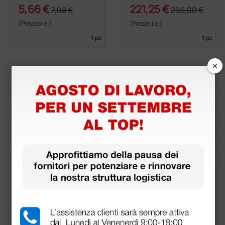
c - nero
5,66 €
221,25 €
7,08 €
295,00 €
(Prezzo i.e.)
(Prezzo i.e.)
1 pz.
1 pz.
×
Olive rigide a vite per
Archetto Berta fisso
fonendoscopi Classi
c, Wan, Yton, Duca,
Regalite - bianche
0,60 €
5,07 €
(Prezzo i.e.)
(Prezzo i.e.)