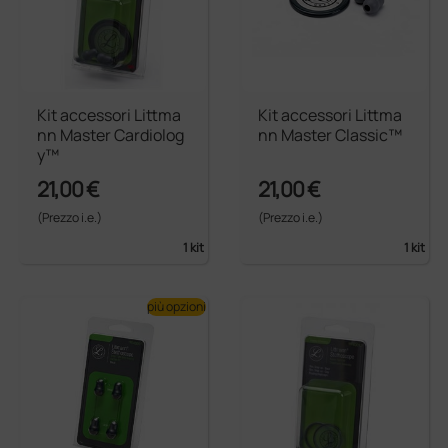
Kit accessori Littma
Kit accessori Littma
nn Master Cardiolog
nn Master Classic™
y™
21,00 €
21,00 €
(Prezzo i.e.)
(Prezzo i.e.)
1 kit
1 kit
più opzioni