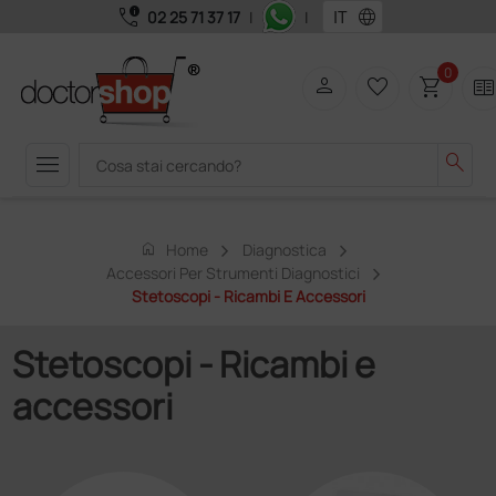
call_quality
language
02 25 71 37 17
|
|
0
person
favorite_border
shopping_cart
two_page
menu
search
home
Home
Diagnostica
Accessori Per Strumenti Diagnostici
Stetoscopi - Ricambi E Accessori
Stetoscopi - Ricambi e
accessori