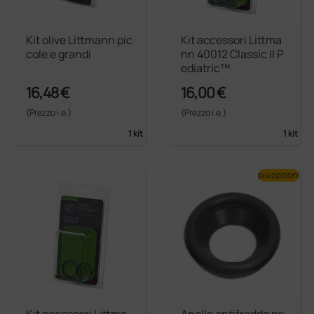
Kit olive Littmann pic
Kit accessori Littma
cole e grandi
nn 40012 Classic II P
ediatric™
16,48 €
16,00 €
(Prezzo i.e.)
(Prezzo i.e.)
1 kit
1 kit
più opzioni