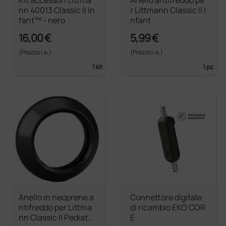
Kit accessori Littma
Anello antifreddo pe
nn 40013 Classic II In
r Littmann Classic II I
fant™ - nero
nfant
16,00 €
5,99 €
(Prezzo i.e.)
(Prezzo i.e.)
1 kit
1 pz.
Anello in neoprene a
Connettore digitale
ntifreddo per Littma
di ricambio EKO COR
nn Classic II Pediatri
E