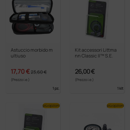
Astuccio morbido m
Kit accessori Littma
ultiuso
nn Classic II™ S.E.
17,70 €
26,00 €
23,60 €
(Prezzo i.e.)
(Prezzo i.e.)
1 pz.
1 kit
più opzioni
più opzioni