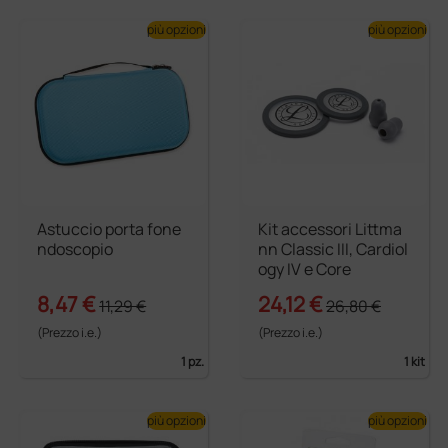
più opzioni
più opzioni
Astuccio porta fone
Kit accessori Littma
ndoscopio
nn Classic III, Cardiol
ogy IV e Core
8,47 €
24,12 €
11,29 €
26,80 €
(Prezzo i.e.)
(Prezzo i.e.)
1 pz.
1 kit
più opzioni
più opzioni