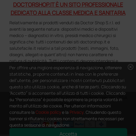
DOCTORSHOP.IT È UN SITO PROFESSIONALE
DEDICATO ALLA CLASSE MEDICA E SANITARIA
Relativamente ai prodotti venduti da Doctor Shop S.r.l. ed
aventi la seguente natura: dispositivi medici e dispositivi
medico – diagnostici in vitro, presidi medico chirurgici si
significa che: tutti i contenuti dei siti doctorshop.it e
salutefacile.it relativi a tali prodotti (testi, immagini, foto,
disegni, allegati e quant’altro) non hanno carattere né
natura di pubblicità. Tutti i contenuti devono intendersi e
cancel
sono di natura esclusivamente informativa e volti
Per offrire una migliore esperienza di navigazione, ottenere
esclusivamente a portare a conoscenza dei clienti e dei
statistiche, proporre contenuti in linea con le preferenze
potenziali clienti in fase di preacquisto i prodotti venduti da
dell'utente, per personalizzare i nostri contenuti pubblicitari
Doctorshop attraverso la rete.
questo sito utilizza cookie, anche di terze parti. Cliccando su
“Accetto” si acconsente all'utilizzo di tutti i cookie. Cliccando
Copyright DoctorShop 2005-2026 - Tutti diritti riservati - P.IVA
su “Personalizza” è possibile esprimere la propria volontà in
04760660961
merito all'utilizzo dei cookie. Per ulteriori informazioni
consultare la
Cookie policy
e la
Privacy
. Chiudendo questo
banner si rifiutano i cookies non strettamente necessari per
questa sessione di navigazione.
Accetta