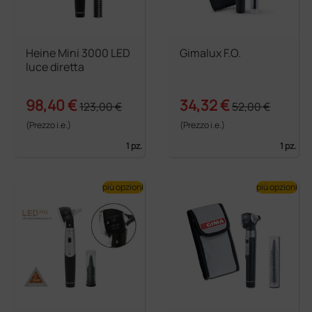
Heine Mini 3000 LED
Gimalux F.O.
luce diretta
98,40 €
34,32 €
123,00 €
52,00 €
(Prezzo i.e.)
(Prezzo i.e.)
1 pz.
1 pz.
più opzioni
più opzioni