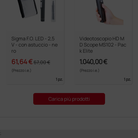
Sigma F.O. LED - 2,5
Videotoscopio HD M
V - con astuccio - ne
D Scope MS102 - Pac
ro
k Elite
61,64 €
1.040,00 €
67,00 €
(Prezzo i.e.)
(Prezzo i.e.)
1 pz.
1 pz.
Carica più prodotti
;