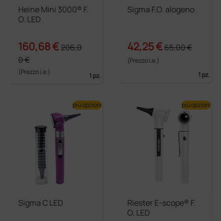
Heine Mini 3000® F.
Sigma F.O. alogeno
O. LED
160,68 €
42,25 €
206,0
65,00 €
0 €
(Prezzo i.e.)
(Prezzo i.e.)
1 pz.
1 pz.
più opzioni
più opzioni
Sigma C LED
Riester E-scope® F.
O. LED