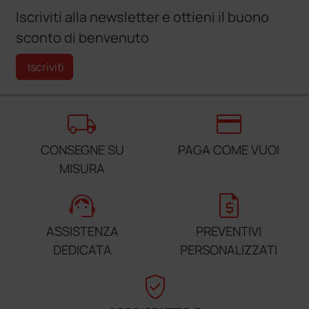
Iscriviti alla newsletter e ottieni il buono
sconto di benvenuto
Iscriviti
local_shipping
credit_card
CONSEGNE SU
PAGA COME VUOI
MISURA
support_agent
request_quote
ASSISTENZA
PREVENTIVI
DEDICATA
PERSONALIZZATI
verified_user