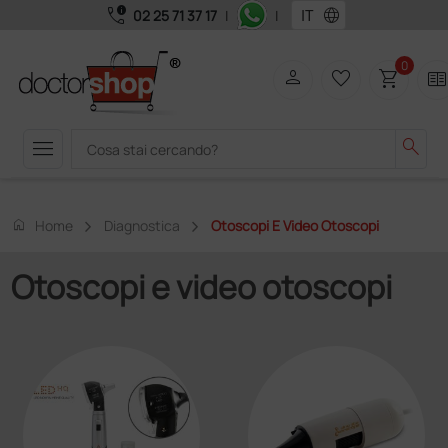
call_quality
language
02 25 71 37 17
|
|
0
person
favorite_border
shopping_cart
two_page
menu
search
home
Home
Diagnostica
Otoscopi E Video Otoscopi
Otoscopi e video otoscopi