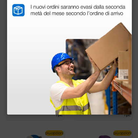
più opzioni
più opzioni
Riester E-scope alog
Riester E-scope a lu
eno 2,7V
ce diretta Xenon
48,96 €
54,40 €
68,00 €
68,00 €
(Prezzo i.e.)
(Prezzo i.e.)
1 pz.
1 pz.
più opzioni
più opzioni