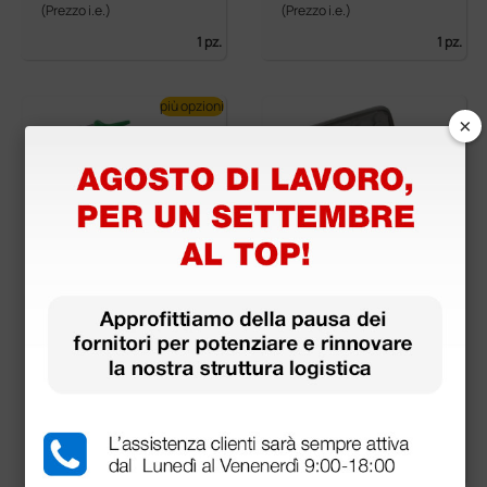
(Prezzo i.e.)
(Prezzo i.e.)
1 pz.
1 pz.
più opzioni
×
alogeno Parker
veterinaria operativo
Gima alogeno
42,75 €
84,00 €
57,00 €
105,00 €
(Prezzo i.e.)
(Prezzo i.e.)
1 pz.
1 pz.