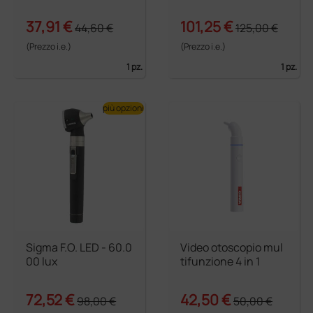
37,91 €
101,25 €
44,60 €
125,00 €
(Prezzo i.e.)
(Prezzo i.e.)
1 pz.
1 pz.
più opzioni
Sigma F.O. LED - 60.0
Video otoscopio mul
00 lux
tifunzione 4 in 1
72,52 €
42,50 €
98,00 €
50,00 €