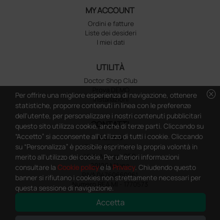
MY ACCOUNT
Ordini e fatture
Liste dei desideri
I miei dati
UTILITÀ
Doctor Shop Club
Prova DEMO
cancel
Per offrire una migliore esperienza di navigazione, ottenere
Installazioni
statistiche, proporre contenuti in linea con le preferenze
dell'utente, per personalizzare i nostri contenuti pubblicitari
CONTATTI
questo sito utilizza cookie, anche di terze parti. Cliccando su
“Accetto” si acconsente all'utilizzo di tutti i cookie. Cliccando
Indirizzo
su “Personalizza” è possibile esprimere la propria volontà in
Doctor Shop S.r.l.
Viale Monza, 259
merito all'utilizzo dei cookie. Per ulteriori informazioni
20126 Milano
consultare la
Cookie policy
e la
Privacy
. Chiudendo questo
P.IVA 04760660961
banner si rifiutano i cookies non strettamente necessari per
Numero REA MI - 1770573
questa sessione di navigazione.
Accetta