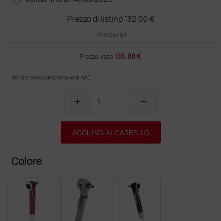
Prezzo di listino
132,00 €
(Prezzo i.e.)
136,88 €
Prezzo ivato
(le rate sono comprensive di IVA)
add
remove
AGGIUNGI AL CARRELLO
Colore