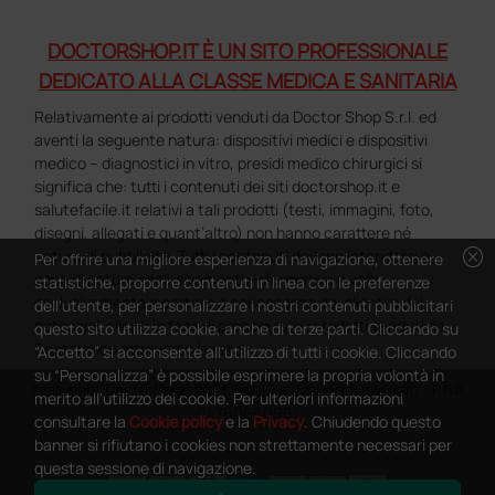
DOCTORSHOP.IT È UN SITO PROFESSIONALE
DEDICATO ALLA CLASSE MEDICA E SANITARIA
Relativamente ai prodotti venduti da Doctor Shop S.r.l. ed
aventi la seguente natura: dispositivi medici e dispositivi
medico – diagnostici in vitro, presidi medico chirurgici si
significa che: tutti i contenuti dei siti doctorshop.it e
salutefacile.it relativi a tali prodotti (testi, immagini, foto,
disegni, allegati e quant’altro) non hanno carattere né
cancel
natura di pubblicità. Tutti i contenuti devono intendersi e
Per offrire una migliore esperienza di navigazione, ottenere
sono di natura esclusivamente informativa e volti
statistiche, proporre contenuti in linea con le preferenze
esclusivamente a portare a conoscenza dei clienti e dei
dell'utente, per personalizzare i nostri contenuti pubblicitari
potenziali clienti in fase di preacquisto i prodotti venduti da
questo sito utilizza cookie, anche di terze parti. Cliccando su
Doctorshop attraverso la rete.
“Accetto” si acconsente all'utilizzo di tutti i cookie. Cliccando
su “Personalizza” è possibile esprimere la propria volontà in
Copyright DoctorShop 2005-2026 - Tutti diritti riservati - P.IVA
merito all'utilizzo dei cookie. Per ulteriori informazioni
04760660961
consultare la
Cookie policy
e la
Privacy
. Chiudendo questo
banner si rifiutano i cookies non strettamente necessari per
questa sessione di navigazione.