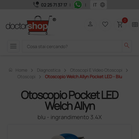
call_quality
language
02 25 71 37 17
|
|
0
person
favorite_border
shopping_cart
two_pager
menu
search
home
Home
Diagnostica
Otoscopi E Video Otoscopi
Otoscopi
Otoscopio Welch Allyn Pocket LED - Blu
Otoscopio Pocket LED
Welch Allyn
blu - ingrandimento 3.4X