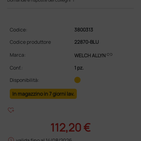
Codice:
3800313
Codice produttore
22870-BLU
link
Marca:
WELCH ALLYN
Conf.
:
1 pz.
Disponibilità:
In magazzino in 7 giorni lav.
heart_plus
112,20 €
schedule
valida fino al 14/08/2026