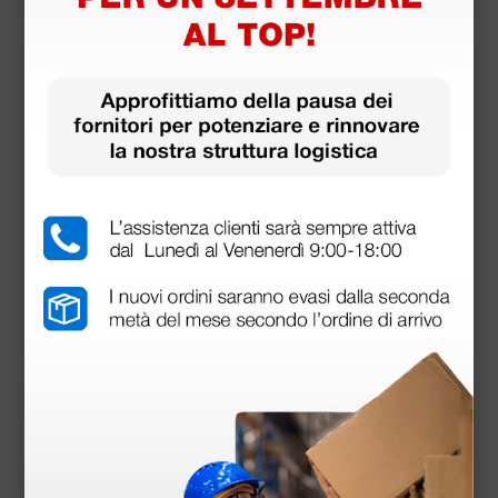
Otoscopio Riester Ri-Scope F.O. a LED - 3,5V
156,60 €
174,00 €
(Prezzo i.e.)