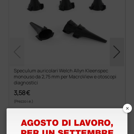
Speculum auricolari Welch Allyn Kleenspec
monouso da 2,75 mm per MacroView e otoscopi
diagnostici
3,58 €
(Prezzo i.e.)
×
34 pezzi
Prodotti simili e correlati