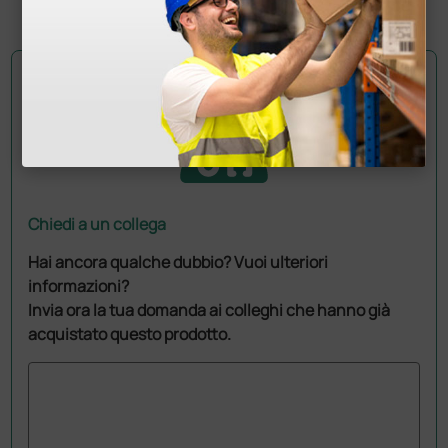
1 pz.
Chiedi a un collega
Hai ancora qualche dubbio? Vuoi ulteriori
informazioni?
Invia ora la tua domanda ai colleghi che hanno già
acquistato questo prodotto.