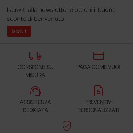
Iscriviti alla newsletter e ottieni il buono
sconto di benvenuto
Iscriviti
local_shipping
credit_card
CONSEGNE SU
PAGA COME VUOI
MISURA
support_agent
request_quote
ASSISTENZA
PREVENTIVI
DEDICATA
PERSONALIZZATI
verified_user