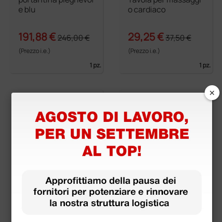
e blu
o cardiaco
191,88 €
29,25 €
246,00 €
37,50 €
(Prezzo i.e.)
(Prezzo i.e.)
1 pz.
1 pz.
×
Tavola spinale pedia
Basket
trica