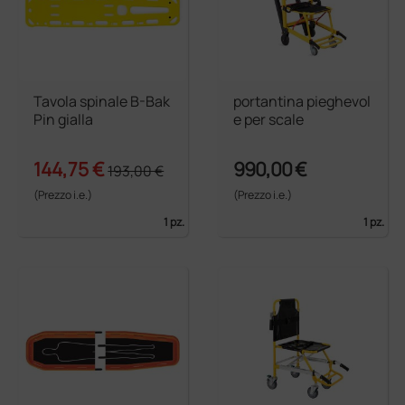
Tavola spinale B-Bak
portantina pieghevol
Pin gialla
e per scale
144,75 €
990,00 €
193,00 €
(Prezzo i.e.)
(Prezzo i.e.)
1 pz.
1 pz.