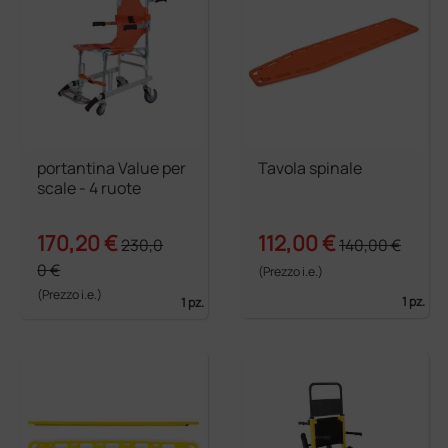
portantina Value per
Tavola spinale
scale - 4 ruote
170,20 €
112,00 €
230,0
140,00 €
0 €
(Prezzo i.e.)
(Prezzo i.e.)
1 pz.
1 pz.