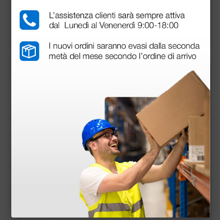
84,00 €
567,00 €
700,0
0 €
(Prezzo i.e.)
(Prezzo i.e.)
1 pz.
1 pz.
Barella pieghevole in
Sedia portantina a 4
2 parti con ruote - ar
ruote
ancione
107,03 €
304,61 €
139,00 €
367,00 €
(Prezzo i.e.)
(Prezzo i.e.)