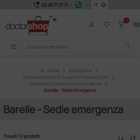
call_quality
language
02 25 71 37 17
|
|
0
person
favorite_border
shopping_cart
two_page
menu
search
home
Home
Emergenza
Immobilizzazione E Trasporto Traumatizzati
Presidi Per Il Trasporto In Emergenza
Barelle - Sedie Emergenza
Barelle - Sedie emergenza
Trovati
33
prodotti