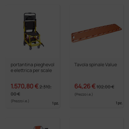
portantina pieghevol
Tavola spinale Value
e elettrica per scale
1.570,80 €
64,26 €
2.310,
102,00 €
00 €
(Prezzo i.e.)
(Prezzo i.e.)
1 pz.
1 pz.