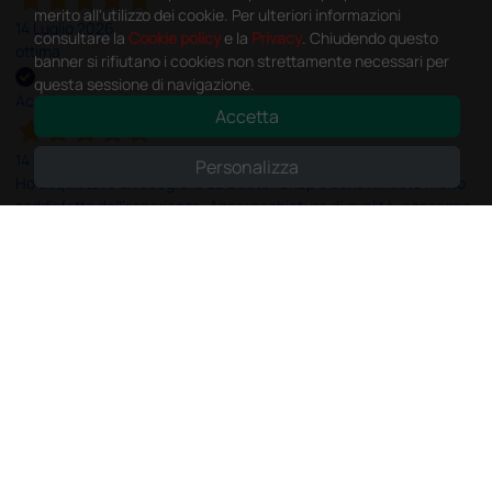
merito all'utilizzo dei cookie. Per ulteriori informazioni
14 Luglio 2026
consultare la
Cookie policy
e la
Privacy
. Chiudendo questo
ottima
banner si rifiutano i cookies non strettamente necessari per
questa sessione di navigazione.
Acquirente verificato
Accetta
14 Luglio 2026
Personalizza
Ho acquistato un ecografo da Doctor Shop e sono rimasto molto
soddisfatto dell'esperienza. Apparecchiatura di qualità, consegna
nei tempi previsti e un servizio clienti disponibile che ha risposto a
tutti i miei dubbi prima dell'acquisto. Consigliato
Acquirente verificato
13 Luglio 2026
Nulla da eccepire. Tutto estremamente chiaro e corretto,
dall’ordine alla consegna.
Acquirente verificato