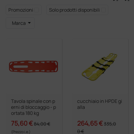
Promozioni
Solo prodotti disponibili
Marca
Tavola spinale con p
cucchiaio in HPDE gi
erni di bloccaggio - p
alla
ortata 180 kg
75,60 €
264,65 €
84,00 €
335,0
0 €
(Prezzo i.e.)