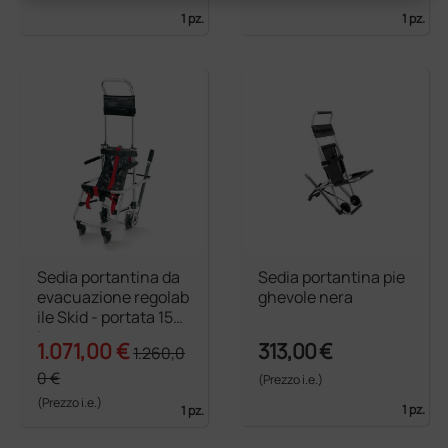
1 pz.
1 pz.
Sedia portantina da
Sedia portantina pie
evacuazione regolab
ghevole nera
ile Skid - portata 150
kg
1.071,00 €
313,00 €
1.260,0
0 €
(Prezzo i.e.)
(Prezzo i.e.)
1 pz.
1 pz.