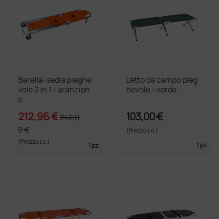
Barella-sedia pieghe
Letto da campo pieg
vole 2 in 1 - arancion
hevole - verde
e
212,96 €
103,00 €
242,0
0 €
(Prezzo i.e.)
(Prezzo i.e.)
1 pz.
1 pz.