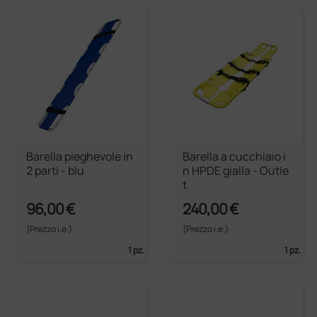
Barella pieghevole in
Barella a cucchiaio i
2 parti - blu
n HPDE gialla - Outle
t
96,00 €
240,00 €
(Prezzo i.e.)
(Prezzo i.e.)
1 pz.
1 pz.