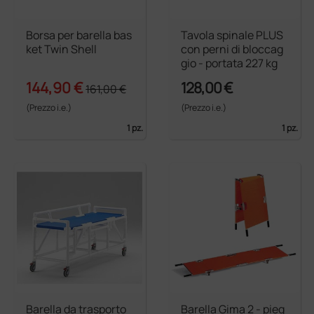
Borsa per barella bas
Tavola spinale PLUS
ket Twin Shell
con perni di bloccag
gio - portata 227 kg
144,90 €
128,00 €
161,00 €
(Prezzo i.e.)
(Prezzo i.e.)
1 pz.
1 pz.
Barella da trasporto
Barella Gima 2 - pieg