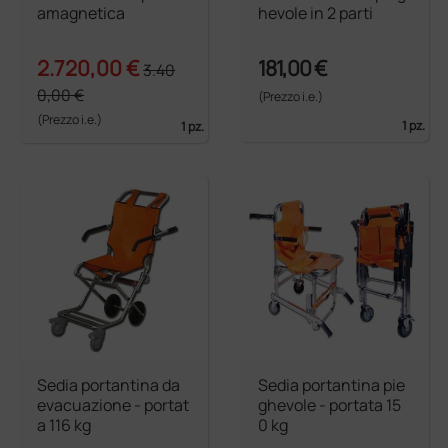
amagnetica
hevole in 2 parti
2.720,00 €
181,00 €
3.40
0,00 €
(Prezzo i.e.)
(Prezzo i.e.)
1 pz.
1 pz.
Sedia portantina da
Sedia portantina pie
evacuazione - portat
ghevole - portata 15
a 116 kg
0 kg