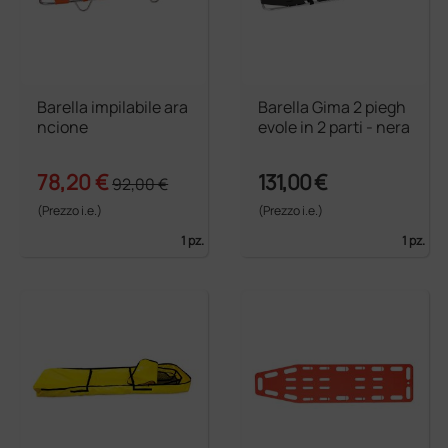
Barella impilabile ara
Barella Gima 2 piegh
ncione
evole in 2 parti - nera
78,20 €
131,00 €
92,00 €
(Prezzo i.e.)
(Prezzo i.e.)
1 pz.
1 pz.