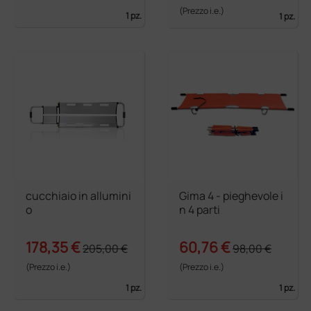
(Prezzo i.e.)
1 pz.
1 pz.
cucchiaio in allumini
Gima 4 - pieghevole i
o
n 4 parti
178,35 €
60,76 €
205,00 €
98,00 €
(Prezzo i.e.)
(Prezzo i.e.)
1 pz.
1 pz.