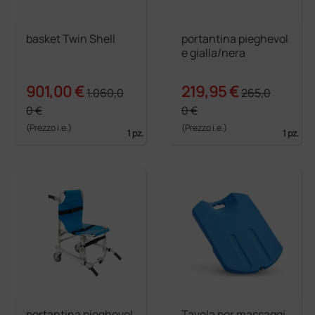
basket Twin Shell
portantina pieghevol
e gialla/nera
901,00 €
219,95 €
1.060,0
265,0
0 €
0 €
(Prezzo i.e.)
(Prezzo i.e.)
1 pz.
1 pz.
portantina pieghevol
Tavola per massaggi