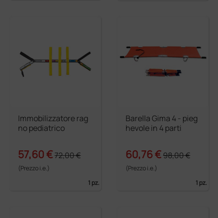
Immobilizzatore rag
Barella Gima 4 - pieg
no pediatrico
hevole in 4 parti
57,60 €
60,76 €
72,00 €
98,00 €
(Prezzo i.e.)
(Prezzo i.e.)
1 pz.
1 pz.