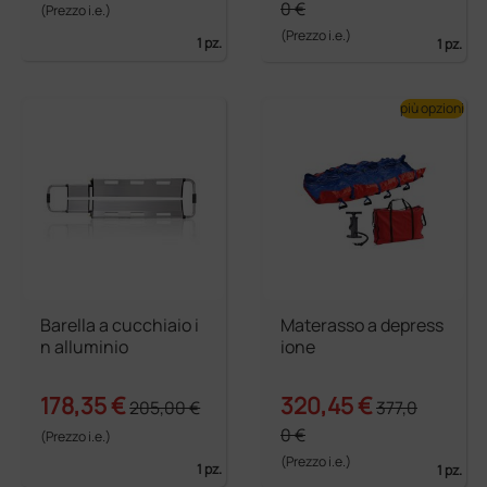
0 €
(Prezzo i.e.)
(Prezzo i.e.)
1 pz.
1 pz.
più opzioni
Barella a cucchiaio i
Materasso a depress
n alluminio
ione
178,35 €
320,45 €
205,00 €
377,0
0 €
(Prezzo i.e.)
(Prezzo i.e.)
1 pz.
1 pz.