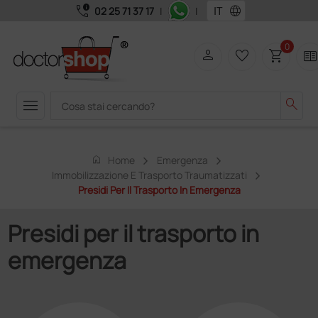
call_quality
language
02 25 71 37 17
|
|
0
person
favorite_border
shopping_cart
two_page
menu
search
home
Home
Emergenza
Immobilizzazione E Trasporto Traumatizzati
Presidi Per Il Trasporto In Emergenza
Presidi per il trasporto in
emergenza