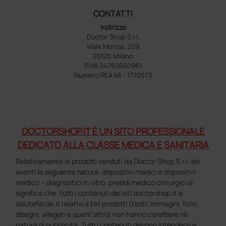
CONTATTI
Indirizzo
Doctor Shop S.r.l.
Viale Monza, 259
20126 Milano
P.IVA 04760660961
Numero REA MI - 1770573
DOCTORSHOP.IT È UN SITO PROFESSIONALE
DEDICATO ALLA CLASSE MEDICA E SANITARIA
Relativamente ai prodotti venduti da Doctor Shop S.r.l. ed
aventi la seguente natura: dispositivi medici e dispositivi
medico – diagnostici in vitro, presidi medico chirurgici si
significa che: tutti i contenuti dei siti doctorshop.it e
salutefacile.it relativi a tali prodotti (testi, immagini, foto,
disegni, allegati e quant’altro) non hanno carattere né
natura di pubblicità. Tutti i contenuti devono intendersi e