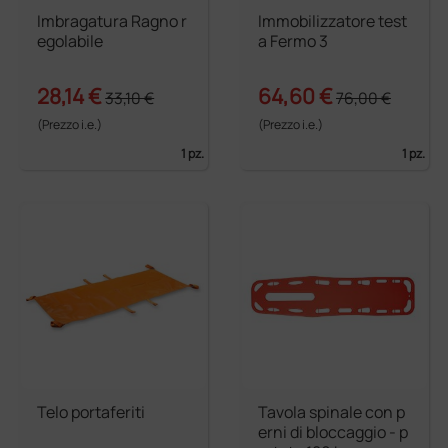
Imbragatura Ragno r
Immobilizzatore test
egolabile
a Fermo 3
28,14 €
64,60 €
33,10 €
76,00 €
(Prezzo i.e.)
(Prezzo i.e.)
1 pz.
1 pz.
Telo portaferiti
Tavola spinale con p
erni di bloccaggio - p