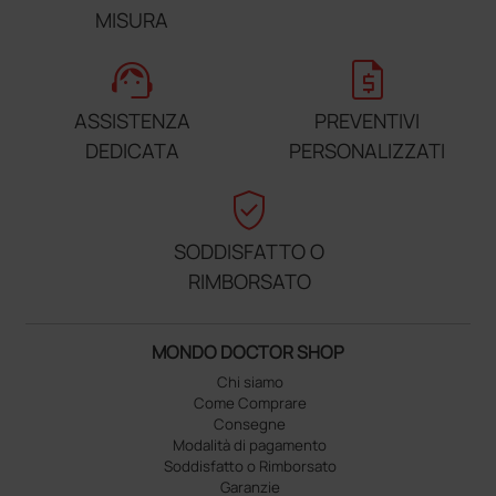
MISURA
support_agent
request_quote
ASSISTENZA
PREVENTIVI
DEDICATA
PERSONALIZZATI
verified_user
SODDISFATTO O
RIMBORSATO
MONDO DOCTOR SHOP
Chi siamo
Come Comprare
Consegne
Modalità di pagamento
Soddisfatto o Rimborsato
Garanzie