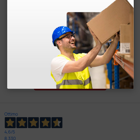
Sedia portantina Val
Tavola spinale
ue per scale - 4 ruot
e
170,20 €
112,00 €
230,0
140,00 €
0 €
(Prezzo i.e.)
(Prezzo i.e.)
1 pz.
1 pz.
Carica più prodotti
Ottimo
4,6
/5
8.330