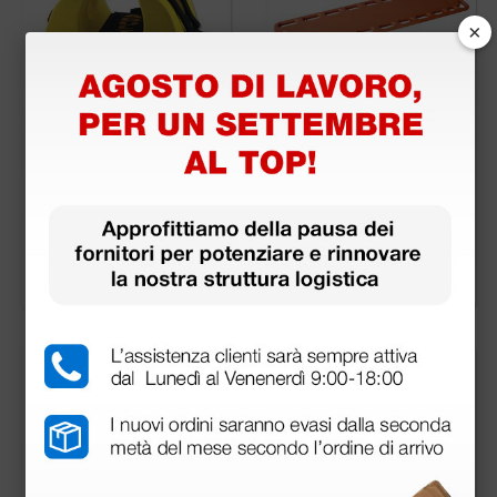
×
Immobilizzatore test
Tavola spinale Value
a Contour per barell
a spinale - giallo
123,82 €
64,26 €
151,00 €
102,00 €
(Prezzo i.e.)
(Prezzo i.e.)
1 pz.
1 pz.