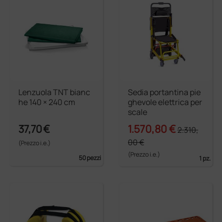
Lenzuola TNT bianc
Sedia portantina pie
he 140 × 240 cm
ghevole elettrica per
scale
37,70 €
1.570,80 €
2.310,
00 €
(Prezzo i.e.)
(Prezzo i.e.)
50 pezzi
1 pz.