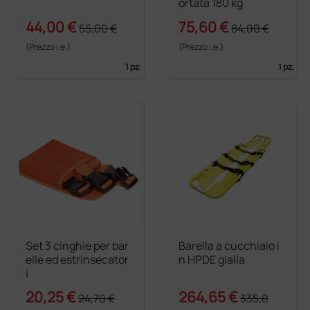
ortata 180 kg
44,00 €
75,60 €
55,00 €
84,00 €
(Prezzo i.e.)
(Prezzo i.e.)
1 pz.
1 pz.
Set 3 cinghie per bar
Barella a cucchiaio i
elle ed estrinsecator
n HPDE gialla
i
20,25 €
264,65 €
24,70 €
335,0