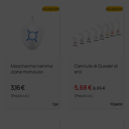
più opzioni
più opzioni
Mascherina rianima
Cannule di Guedel st
zione monouso
erili
3,16 €
5,68 €
8,35 €
(Prezzo i.e.)
(Prezzo i.e.)
1 pz.
10 pezzi