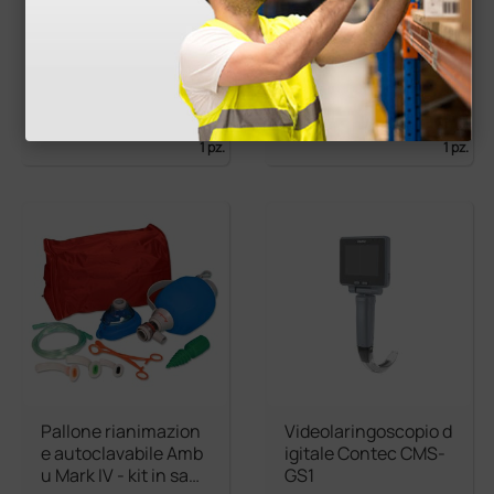
Mascherina in silico
Maschera laringea
ne
monouso Ambu™ Au
raGain™
5,61 €
17,10 €
(Prezzo i.e.)
(Prezzo i.e.)
1 pz.
1 pz.
Pallone rianimazion
Videolaringoscopio d
e autoclavabile Amb
igitale Contec CMS-
u Mark IV - kit in sacc
GS1