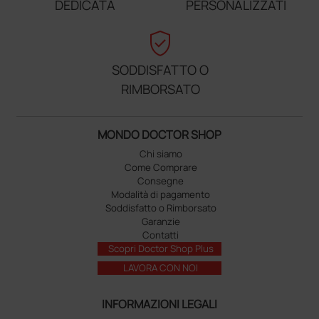
DEDICATA
PERSONALIZZATI
verified_user
SODDISFATTO O
RIMBORSATO
MONDO DOCTOR SHOP
Chi siamo
Come Comprare
Consegne
Modalità di pagamento
Soddisfatto o Rimborsato
Garanzie
Contatti
Scopri Doctor Shop Plus
LAVORA CON NOI
INFORMAZIONI LEGALI