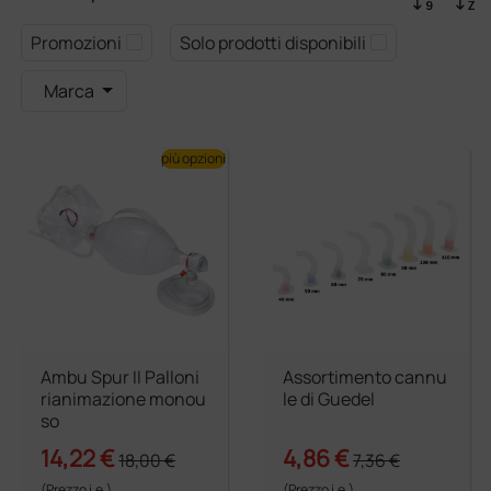
Promozioni
Solo prodotti disponibili
Marca
più opzioni
Ambu Spur II Palloni
Assortimento cannu
rianimazione monou
le di Guedel
so
14,22 €
4,86 €
18,00 €
7,36 €
(Prezzo i.e.)
(Prezzo i.e.)