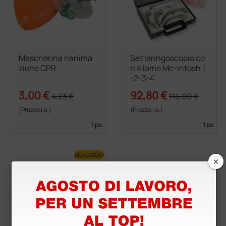
Mascherina rianima
Set laringoscopio co
zione CPR
n 4 lame Mc-Intosh 1
-2-3-4
3,00 €
92,80 €
4,23 €
116,00 €
(Prezzo i.e.)
(Prezzo i.e.)
1 pz.
1 pz.
più opzioni
×