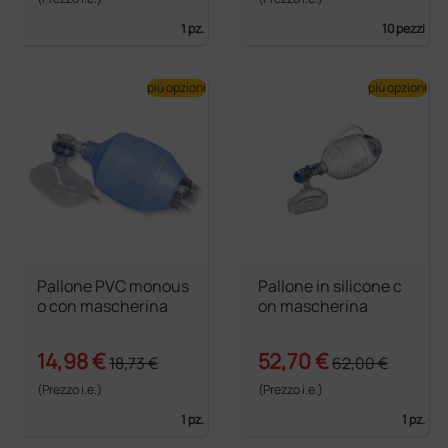
1 pz.
10 pezzi
più opzioni
più opzioni
Pallone PVC monous
Pallone in silicone c
o con mascherina
on mascherina
14,98 €
52,70 €
18,73 €
62,00 €
(Prezzo i.e.)
(Prezzo i.e.)
1 pz.
1 pz.