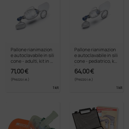
Pallone rianimazion
Pallone rianimazion
e autoclavabile in sili
e autoclavabile in sili
cone - adulti, kit in s
cone - pediatrico, kit
acca
in sacca
71,00 €
64,00 €
(Prezzo i.e.)
(Prezzo i.e.)
1 kit
1 kit