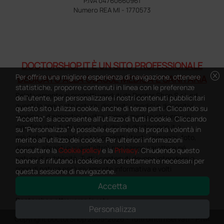
P.IVA 04760660961
Numero REA MI - 1770573
DOCTORSHOP.IT È UN SITO PROFESSIONALE
cancel
Per offrire una migliore esperienza di navigazione, ottenere
DEDICATO ALLA CLASSE MEDICA E SANITARIA
statistiche, proporre contenuti in linea con le preferenze
Relativamente ai prodotti venduti da Doctor Shop S.r.l. ed
dell'utente, per personalizzare i nostri contenuti pubblicitari
aventi la seguente natura: dispositivi medici e dispositivi
questo sito utilizza cookie, anche di terze parti. Cliccando su
medico – diagnostici in vitro, presidi medico chirurgici si
“Accetto” si acconsente all'utilizzo di tutti i cookie. Cliccando
significa che: tutti i contenuti dei siti doctorshop.it e
su “Personalizza” è possibile esprimere la propria volontà in
salutefacile.it relativi a tali prodotti (testi, immagini, foto,
merito all'utilizzo dei cookie. Per ulteriori informazioni
disegni, allegati e quant’altro) non hanno carattere né
consultare la
Cookie policy
e la
Privacy
. Chiudendo questo
natura di pubblicità. Tutti i contenuti devono intendersi e
banner si rifiutano i cookies non strettamente necessari per
sono di natura esclusivamente informativa e volti
questa sessione di navigazione.
esclusivamente a portare a conoscenza dei clienti e dei
Accetta
potenziali clienti in fase di preacquisto i prodotti venduti da
Doctorshop attraverso la rete.
Personalizza
Copyright DoctorShop 2005-2026 - Tutti diritti riservati - P.IVA