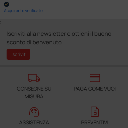
Acquirente verificato
;
Iscriviti alla newsletter e ottieni il buono
sconto di benvenuto
Iscriviti
local_shipping
credit_card
CONSEGNE SU
PAGA COME VUOI
MISURA
support_agent
request_quote
ASSISTENZA
PREVENTIVI