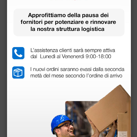
Ambu AuraOnce Ma
Pallone rianimazion
schera laringea mon
e monouso Pvc - adu
ouso
lto, con mascherina
7,49 €
33,73 €
9,98 €
42,70 €
(Prezzo i.e.)
(Prezzo i.e.)
1 pz.
1 pz.
più opzioni
più opzioni