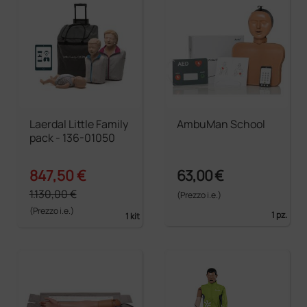
Laerdal Little Family
AmbuMan School
pack - 136-01050
847,50 €
63,00 €
1.130,00 €
(Prezzo i.e.)
(Prezzo i.e.)
1 pz.
1 kit