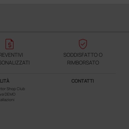
request_quote
verified_user
REVENTIVI
SODDISFATTO O
SONALIZZATI
RIMBORSATO
LITÀ
CONTATTI
tor Shop Club
ova DEMO
tallazioni