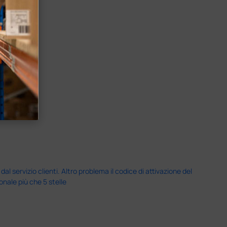
servizio clienti. Altro problema il codice di attivazione del
nale più che 5 stelle