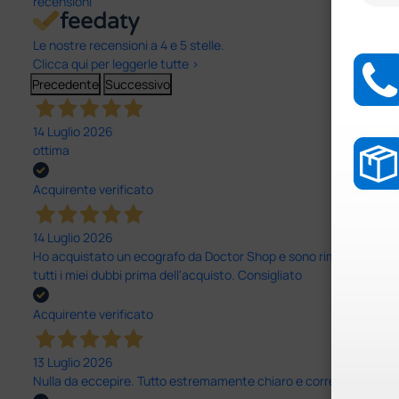
recensioni
Le nostre recensioni a 4 e 5 stelle.
Clicca qui per leggerle tutte >
Precedente
Successivo
14 Luglio 2026
ottima
Acquirente verificato
14 Luglio 2026
Ho acquistato un ecografo da Doctor Shop e sono rimasto molto sod
tutti i miei dubbi prima dell'acquisto. Consigliato
Acquirente verificato
13 Luglio 2026
Nulla da eccepire. Tutto estremamente chiaro e corretto, dall’ord