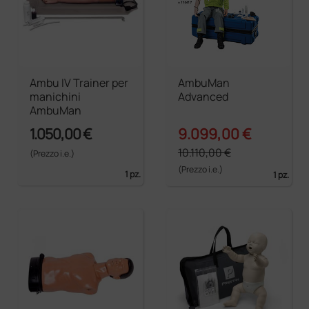
Ambu IV Trainer per
AmbuMan
manichini
Advanced
AmbuMan
1.050,00 €
9.099,00 €
10.110,00 €
(Prezzo i.e.)
(Prezzo i.e.)
1 pz.
1 pz.