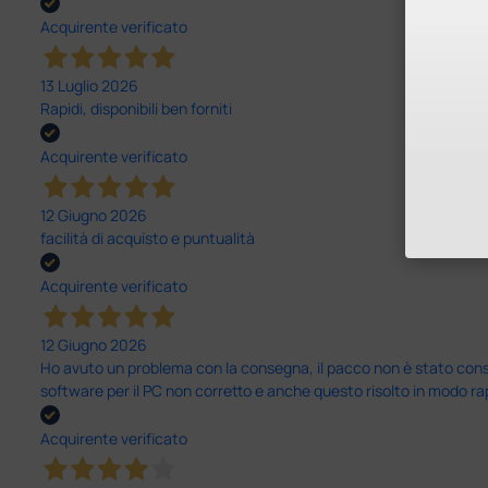
Acquirente verificato
13 Luglio 2026
Rapidi, disponibili ben forniti
Acquirente verificato
12 Giugno 2026
facilità di acquisto e puntualità
Acquirente verificato
12 Giugno 2026
Ho avuto un problema con la consegna, il pacco non è stato conseg
software per il PC non corretto e anche questo risolto in modo ra
Acquirente verificato