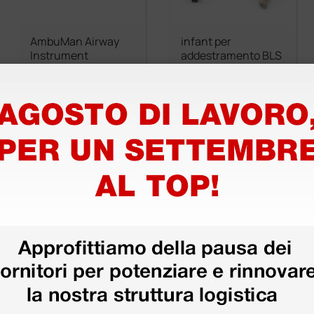
AmbuMan Airway
infant per
Instrument
addestramento BLS
/ BLSD con RCP
monitor
2.200,00 €
312,00 €
(Prezzo i.e.)
(Prezzo i.e.)
1 pz.
1 pz.
Carica più prodotti