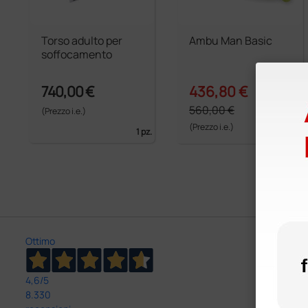
Torso adulto per
Ambu Man Basic
soffocamento
740,00 €
436,80 €
560,00 €
(Prezzo i.e.)
(Prezzo i.e.)
1 pz.
1 pz.
Ottimo
4,6
/5
8.330