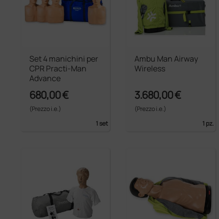
Set 4 manichini per
Ambu Man Airway
CPR Practi-Man
Wireless
Advance
680,00 €
3.680,00 €
(Prezzo i.e.)
(Prezzo i.e.)
1 set
1 pz.