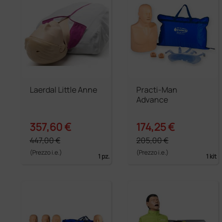
Laerdal Little Anne
Practi-Man
Advance
357,60 €
174,25 €
447,00 €
205,00 €
(Prezzo i.e.)
(Prezzo i.e.)
1 pz.
1 kit