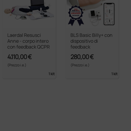
Laerdal Resusci
BLS Basic Billy+ con
Anne - corpo intero
dispositivo di
con feedback QCPR
feedback
4.110,00 €
280,00 €
(Prezzo i.e.)
(Prezzo i.e.)
1 kit
1 kit