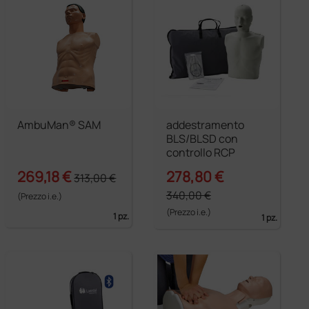
AmbuMan® SAM
addestramento
BLS/BLSD con
controllo RCP
269,18 €
278,80 €
313,00 €
340,00 €
(Prezzo i.e.)
(Prezzo i.e.)
1 pz.
1 pz.