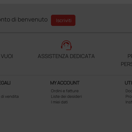
sconto di benvenuto
Iscriviti
support_agent
 VUOI
ASSISTENZA DEDICATA
P
PER
EGALI
MY ACCOUNT
UTI
Ordini e fatture
Doc
 di vendita
Liste dei desideri
Pr
I miei dati
Ins