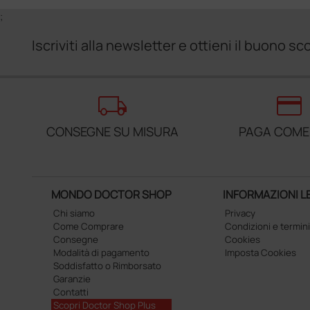
;
Iscriviti alla newsletter e ottieni il buono 
local_shipping
credit_card
CONSEGNE SU MISURA
PAGA COME
MONDO DOCTOR SHOP
INFORMAZIONI L
Chi siamo
Privacy
Come Comprare
Condizioni e termini
Consegne
Cookies
Modalità di pagamento
Imposta Cookies
Soddisfatto o Rimborsato
Garanzie
Contatti
Scopri Doctor Shop Plus