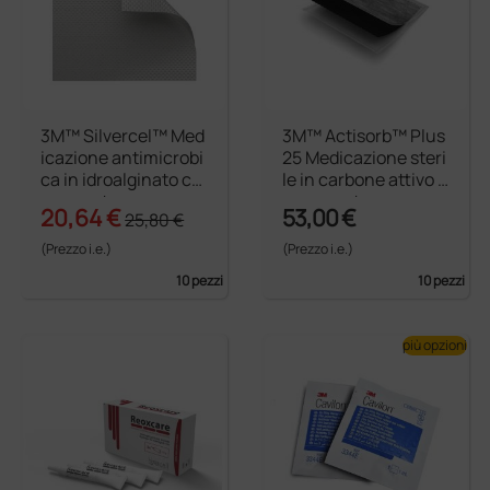
3M™ Silvercel™ Med
3M™ Actisorb™ Plus
icazione antimicrobi
25 Medicazione steri
ca in idroalginato co
le in carbone attivo c
n argento
on argento
20,64 €
53,00 €
25,80 €
(Prezzo i.e.)
(Prezzo i.e.)
10 pezzi
10 pezzi
più opzioni