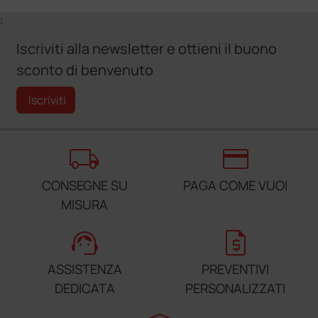
;
Iscriviti alla newsletter e ottieni il buono
sconto di benvenuto
Iscriviti
local_shipping
credit_card
CONSEGNE SU
PAGA COME VUOI
MISURA
support_agent
request_quote
ASSISTENZA
PREVENTIVI
DEDICATA
PERSONALIZZATI