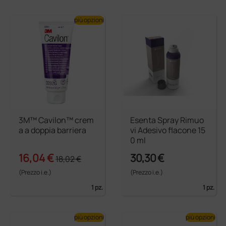
più opzioni
3M™ Cavilon™ crem
Esenta Spray Rimuo
a a doppia barriera
vi Adesivo flacone 15
0 ml
16,04 €
30,30 €
18,02 €
(Prezzo i.e.)
(Prezzo i.e.)
1 pz.
1 pz.
più opzioni
più opzioni