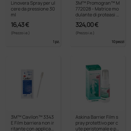
Linovera Spray per ul
3M™ Promogran™ M
cere da pressione 30
772028 - Matrice mo
ml
dulante di proteasi -
28 cmq
16,43 €
324,00 €
(Prezzo i.e.)
(Prezzo i.e.)
1 pz.
10 pezzi
3M™ Cavilon™ 3343
Askina Barrier Film s
E Film barriera non ir
pray protettivo per c
ritante con applicato
ute peristomale e pe