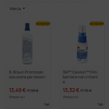
Marca
più opzioni
più opzioni
B. Braun Prontosan
3M™ Cavilon™ Film
soluzione per lesioni
barriera non irritant
e
13,49 €
13,32 €
17,98 €
17,76 €
(Prezzo i.e.)
(Prezzo i.e.)
1 pz.
1 pz.