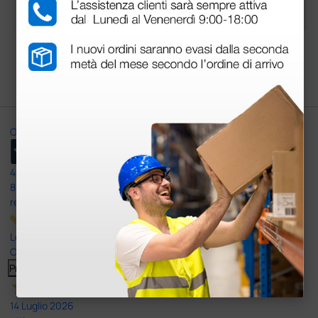
3 pezzi
10 pezzi
Carica più prodotti
Ottimo
4,6
/5
8.330
recensioni
Le nostre recensioni a 4 e 5 stelle.
Clicca qui per leggerle tutte >
Precedente
Successivo
14 Luglio 2026