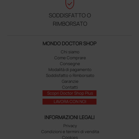
verified_user
SODDISFATTO O
RIMBORSATO
MONDO DOCTOR SHOP
Chi siamo
Come Comprare
Consegne
Modalità di pagamento
Soddisfatto o Rimborsato
Garanzie
Contatti
Scopri Doctor Shop Plus
LAVORA CON NOI
INFORMAZIONI LEGALI
Privacy
Condizioni e termini di vendita
Cookies