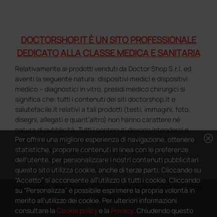
DOCTORSHOP.IT È UN SITO PROFESSIONALE
DEDICATO ALLA CLASSE MEDICA E SANITARIA
Relativamente ai prodotti venduti da Doctor Shop S.r.l. ed
aventi la seguente natura: dispositivi medici e dispositivi
medico – diagnostici in vitro, presidi medico chirurgici si
significa che: tutti i contenuti dei siti doctorshop.it e
salutefacile.it relativi a tali prodotti (testi, immagini, foto,
disegni, allegati e quant’altro) non hanno carattere né
natura di pubblicità. Tutti i contenuti devono intendersi e
cancel
Per offrire una migliore esperienza di navigazione, ottenere
sono di natura esclusivamente informativa e volti
statistiche, proporre contenuti in linea con le preferenze
esclusivamente a portare a conoscenza dei clienti e dei
dell'utente, per personalizzare i nostri contenuti pubblicitari
potenziali clienti in fase di preacquisto i prodotti venduti da
questo sito utilizza cookie, anche di terze parti. Cliccando su
Doctorshop attraverso la rete.
“Accetto” si acconsente all'utilizzo di tutti i cookie. Cliccando
Copyright DoctorShop 2005-2026 - Tutti diritti riservati - P.IVA
su “Personalizza” è possibile esprimere la propria volontà in
04760660961
merito all'utilizzo dei cookie. Per ulteriori informazioni
consultare la
Cookie policy
e la
Privacy
. Chiudendo questo