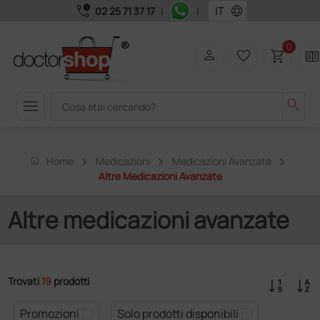
call_quality
language
02 25 71 37 17
|
|
0
person
favorite_border
shopping_cart
two_page
menu
search
home
Home
Medicazioni
Medicazioni Avanzate
Altre Medicazioni Avanzate
Altre medicazioni avanzate
Trovati
19
prodotti
Promozioni
Solo prodotti disponibili