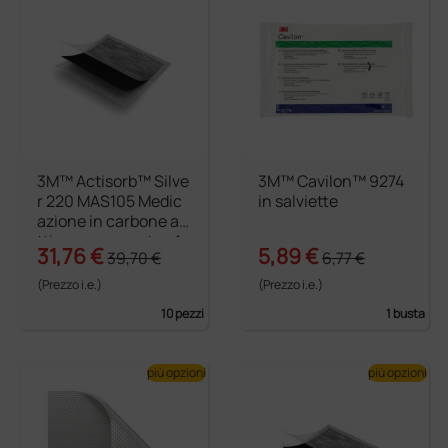
3M™ Actisorb™ Silve
3M™ Cavilon™ 9274
r 220 MAS105 Medic
in salviette
azione in carbone a
ttivo con argento - 1
31,76 €
5,89 €
39,70 €
6,77 €
0,5 × 10,5 cm
(Prezzo i.e.)
(Prezzo i.e.)
10 pezzi
1 busta
più opzioni
più opzioni