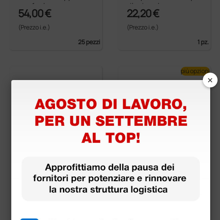
re - 1 ml
rilesionale
54,00 €
22,20 €
(Prezzo i.e.)
(Prezzo i.e.)
25 pezzi
1 pz.
più opzioni
×
Prontosan Debridem
CarboFlex Medicazio
ent Pad Tampone pe
ne non adesiva al ca
r sbrigliamento lesio
rbone attivo
ni
38,70 €
57,00 €
(Prezzo i.e.)
(Prezzo i.e.)