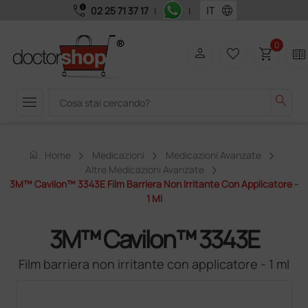
call_quality
language
02 25 71 37 17
|
|
0
person
favorite_border
shopping_cart
two_pager
menu
search
home
Home
Medicazioni
Medicazioni Avanzate
Altre Medicazioni Avanzate
3M™ Cavilon™ 3343E Film Barriera Non Irritante Con Applicatore -
1 Ml
3M™ Cavilon™ 3343E
Film barriera non irritante con applicatore - 1 ml