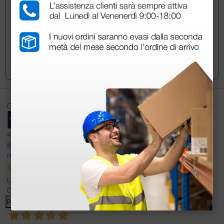
Invia la tua domanda
Ottimo
4,6
/5
8.330
recensioni
Le nostre recensioni a 4 e 5 stelle.
Clicca qui per leggerle tutte >
Precedente
Successivo