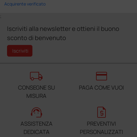
Acquirente verificato
;
Iscriviti alla newsletter e ottieni il buono
sconto di benvenuto
Iscriviti
local_shipping
credit_card
CONSEGNE SU
PAGA COME VUOI
MISURA
support_agent
request_quote
ASSISTENZA
PREVENTIVI
DEDICATA
PERSONALIZZATI