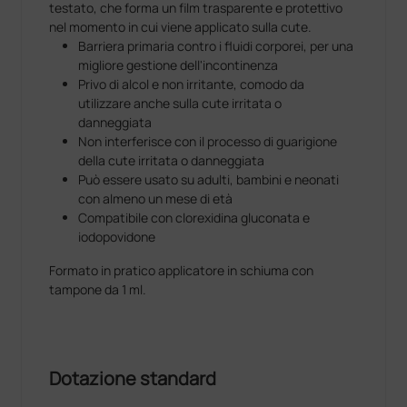
testato, che forma un film trasparente e protettivo
nel momento in cui viene applicato sulla cute.
Barriera primaria contro i fluidi corporei, per una
migliore gestione dell'incontinenza
Privo di alcol e non irritante, comodo da
utilizzare anche sulla cute irritata o
danneggiata
Non interferisce con il processo di guarigione
della cute irritata o danneggiata
Può essere usato su adulti, bambini e neonati
con almeno un mese di età
Compatibile con clorexidina gluconata e
iodopovidone
Formato in pratico applicatore in schiuma con
tampone da 1 ml.
Dotazione standard