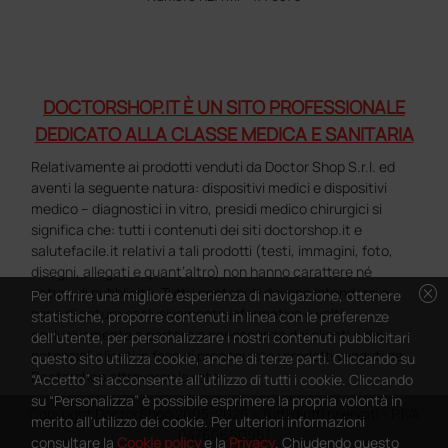
DOCTORSHOP.IT È UN SITO PROFESSIONALE
DEDICATO ALLA CLASSE MEDICA E SANITARIA
Relativamente ai prodotti venduti da Doctor Shop S.r.l. ed
aventi la seguente natura: dispositivi medici e dispositivi
medico – diagnostici in vitro, presidi medico chirurgici si
significa che: tutti i contenuti dei siti doctorshop.it e
salutefacile.it relativi a tali prodotti (testi, immagini, foto,
disegni, allegati e quant’altro) non hanno carattere né
cancel
natura di pubblicità. Tutti i contenuti devono intendersi e
Per offrire una migliore esperienza di navigazione, ottenere
sono di natura esclusivamente informativa e volti
statistiche, proporre contenuti in linea con le preferenze
esclusivamente a portare a conoscenza dei clienti e dei
dell'utente, per personalizzare i nostri contenuti pubblicitari
potenziali clienti in fase di preacquisto i prodotti venduti da
questo sito utilizza cookie, anche di terze parti. Cliccando su
Doctorshop attraverso la rete.
“Accetto” si acconsente all'utilizzo di tutti i cookie. Cliccando
su “Personalizza” è possibile esprimere la propria volontà in
Copyright DoctorShop 2005-2026 - Tutti diritti riservati - P.IVA
merito all'utilizzo dei cookie. Per ulteriori informazioni
04760660961
consultare la
Cookie policy
e la
Privacy
. Chiudendo questo