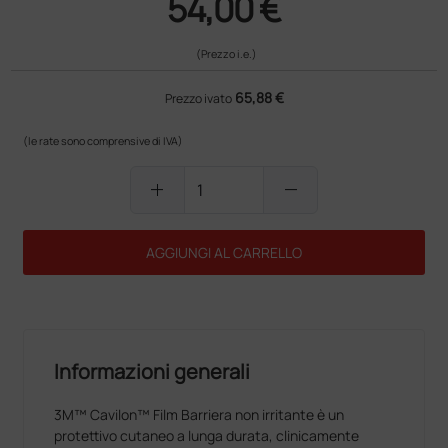
54,00 €
(Prezzo i.e.)
65,88 €
Prezzo ivato
(le rate sono comprensive di IVA)
add
remove
AGGIUNGI AL CARRELLO
Informazioni generali
3M™ Cavilon™ Film Barriera non irritante è un
protettivo cutaneo a lunga durata, clinicamente