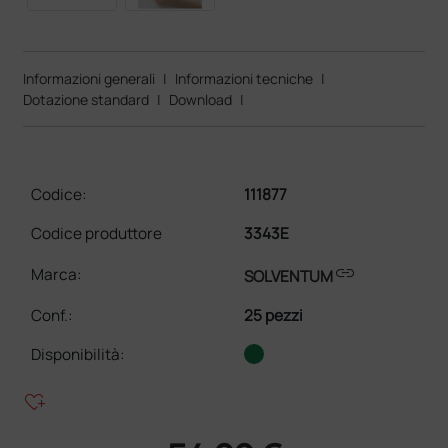
Informazioni generali
|
Informazioni tecniche
|
Dotazione standard
|
Download
|
Codice:
111877
Codice produttore
3343E
link
Marca:
SOLVENTUM
Conf.
:
25 pezzi
Disponibilità:
heart_plus