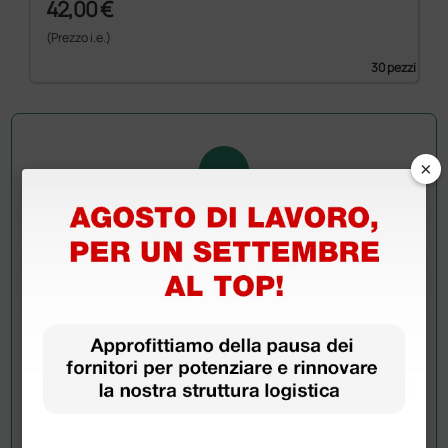
42,00 €
(Prezzo i.e.)
30 pezzi
×
Chiedi a un collega
Hai ancora qualche dubbio? Vuoi ulteriori
informazioni?
Invia ora la tua domanda ai colleghi che hanno già
acquistato questo prodotto.