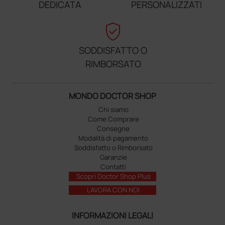
DEDICATA
PERSONALIZZATI
verified_user
SODDISFATTO O
RIMBORSATO
MONDO DOCTOR SHOP
Chi siamo
Come Comprare
Consegne
Modalità di pagamento
Soddisfatto o Rimborsato
Garanzie
Contatti
Scopri Doctor Shop Plus
LAVORA CON NOI
INFORMAZIONI LEGALI