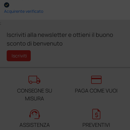
Acquirente verificato
;
Iscriviti alla newsletter e ottieni il buono
sconto di benvenuto
Iscriviti
local_shipping
credit_card
CONSEGNE SU
PAGA COME VUOI
MISURA
support_agent
request_quote
ASSISTENZA
PREVENTIVI