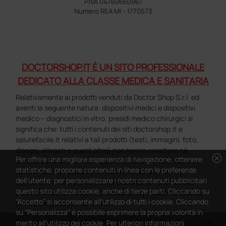
P.IVA 04760660961
Numero REA MI - 1770573
DOCTORSHOP.IT È UN SITO PROFESSIONALE
DEDICATO ALLA CLASSE MEDICA E SANITARIA
Relativamente ai prodotti venduti da Doctor Shop S.r.l. ed
aventi la seguente natura: dispositivi medici e dispositivi
medico – diagnostici in vitro, presidi medico chirurgici si
significa che: tutti i contenuti dei siti doctorshop.it e
salutefacile.it relativi a tali prodotti (testi, immagini, foto,
disegni, allegati e quant’altro) non hanno carattere né
cancel
Per offrire una migliore esperienza di navigazione, ottenere
natura di pubblicità. Tutti i contenuti devono intendersi e
statistiche, proporre contenuti in linea con le preferenze
sono di natura esclusivamente informativa e volti
dell'utente, per personalizzare i nostri contenuti pubblicitari
esclusivamente a portare a conoscenza dei clienti e dei
questo sito utilizza cookie, anche di terze parti. Cliccando su
potenziali clienti in fase di preacquisto i prodotti venduti da
“Accetto” si acconsente all'utilizzo di tutti i cookie. Cliccando
Doctorshop attraverso la rete.
su “Personalizza” è possibile esprimere la propria volontà in
Copyright DoctorShop 2005-2026 - Tutti diritti riservati - P.IVA
merito all'utilizzo dei cookie. Per ulteriori informazioni