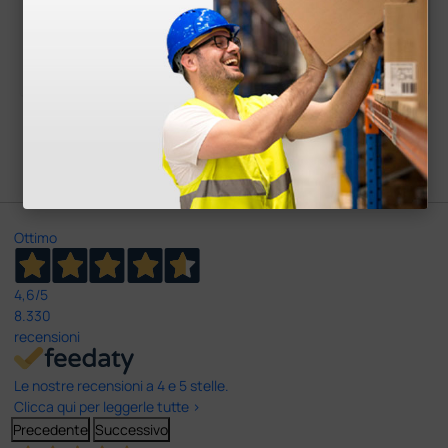
2,03 €
1,61 €
(Prezzo i.e.)
(Prezzo i.e.)
1 blister
1 scatola
Carica più prodotti
Ottimo
4,6
/5
8.330
recensioni
Le nostre recensioni a 4 e 5 stelle.
Clicca qui per leggerle tutte >
Precedente
Successivo