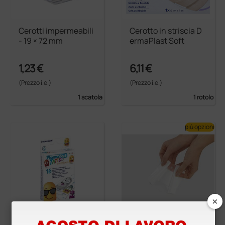
Cerotti impermeabili
Cerotto in striscia D
- 19 × 72 mm
ermaPlast Soft
1,23 €
6,11 €
(Prezzo i.e.)
(Prezzo i.e.)
1 scatola
1 rotolo
più opzioni
×