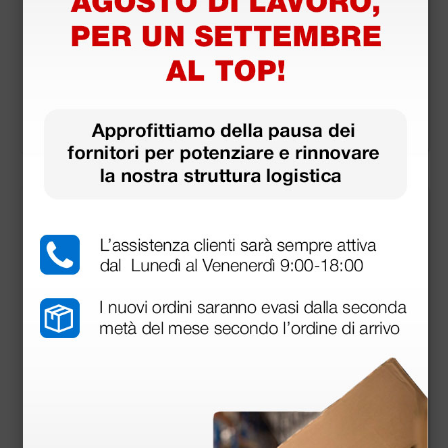
Cerotti tattoo 2 misu
adesiva sterile Hypor
re - scatola da 16 cer
Dress BWT
otti
1,52 €
2,22 €
2,03 €
(Prezzo i.e.)
(Prezzo i.e.)
1 scatola
5 pezzi
Cerotti TNT assortiti
Cerotti classici assor
2 misure - blister da
titi 5 misure - scatol
4 cerotti
a da 30 cerotti