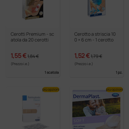
Cerotti Premium - sc
Cerotto a striscia 10
atola da 20 cerotti
0 × 6 cm - 1 cerotto
1,55 €
1,52 €
1,84 €
1,79 €
(Prezzo i.e.)
(Prezzo i.e.)
1 scatola
1 pz.
più opzioni
più opzioni