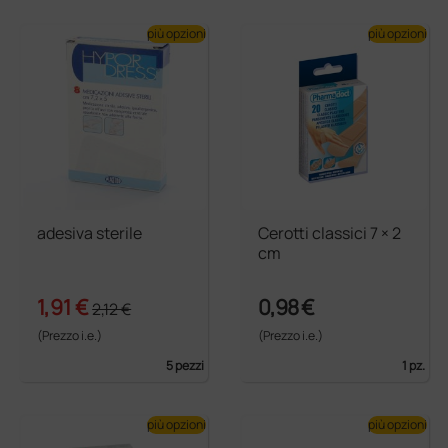
più opzioni
più opzioni
adesiva sterile
Cerotti classici 7 × 2
cm
1,91 €
0,98 €
2,12 €
(Prezzo i.e.)
(Prezzo i.e.)
5 pezzi
1 pz.
più opzioni
più opzioni