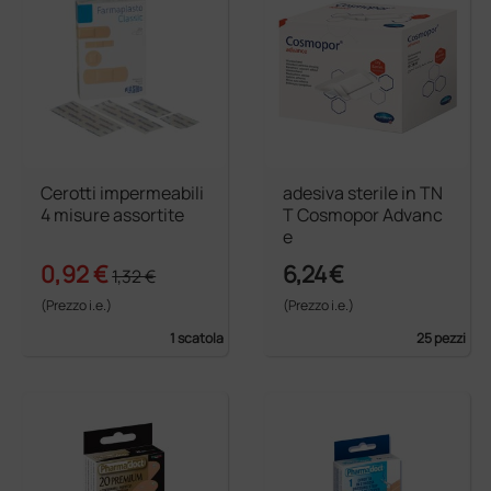
Cerotti impermeabili
adesiva sterile in TN
4 misure assortite
T Cosmopor Advanc
e
0,92 €
6,24 €
1,32 €
(Prezzo i.e.)
(Prezzo i.e.)
1 scatola
25 pezzi