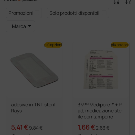
Promozioni
Solo prodotti disponibili
Marca
più opzioni
più opzioni
adesive in TNT sterili
3M™ Medipore™ + P
Rays
ad, medicazione ster
ile con tampone
5,41 €
1,66 €
9,84 €
2,63 €