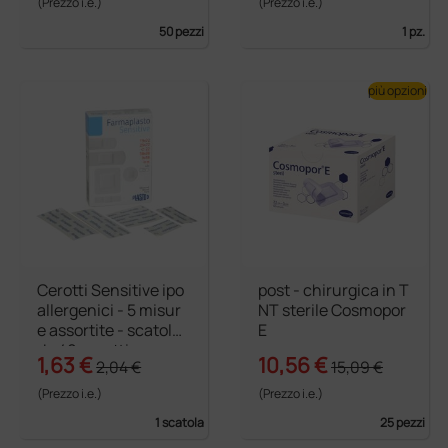
(Prezzo i.e.)
(Prezzo i.e.)
50 pezzi
1 pz.
più opzioni
Cerotti Sensitive ipo
post - chirurgica in T
allergenici - 5 misur
NT sterile Cosmopor
e assortite - scatola
E
da 40 cerotti
1,63 €
10,56 €
2,04 €
15,09 €
(Prezzo i.e.)
(Prezzo i.e.)
1 scatola
25 pezzi