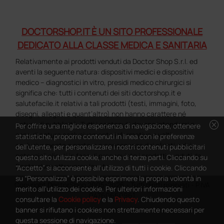
DOCTORSHOP.IT È UN SITO PROFESSIONALE
DEDICATO ALLA CLASSE MEDICA E SANITARIA
Relativamente ai prodotti venduti da Doctor Shop S.r.l. ed
aventi la seguente natura: dispositivi medici e dispositivi
medico – diagnostici in vitro, presidi medico chirurgici si
significa che: tutti i contenuti dei siti doctorshop.it e
salutefacile.it relativi a tali prodotti (testi, immagini, foto,
disegni, allegati e quant’altro) non hanno carattere né
cancel
natura di pubblicità. Tutti i contenuti devono intendersi e
Per offrire una migliore esperienza di navigazione, ottenere
sono di natura esclusivamente informativa e volti
statistiche, proporre contenuti in linea con le preferenze
esclusivamente a portare a conoscenza dei clienti e dei
dell'utente, per personalizzare i nostri contenuti pubblicitari
potenziali clienti in fase di preacquisto i prodotti venduti da
questo sito utilizza cookie, anche di terze parti. Cliccando su
Doctorshop attraverso la rete.
“Accetto” si acconsente all'utilizzo di tutti i cookie. Cliccando
su “Personalizza” è possibile esprimere la propria volontà in
Copyright DoctorShop 2005-2026 - Tutti diritti riservati - P.IVA
merito all'utilizzo dei cookie. Per ulteriori informazioni
04760660961
consultare la
Cookie policy
e la
Privacy
. Chiudendo questo
banner si rifiutano i cookies non strettamente necessari per
questa sessione di navigazione.