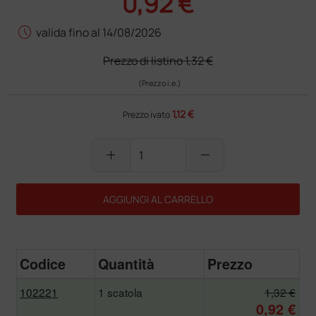
0,92 €
schedule
valida fino al 14/08/2026
Prezzo di listino
1,32 €
(Prezzo i.e.)
1,12 €
Prezzo ivato
add
remove
AGGIUNGI AL CARRELLO
Codice
Quantità
Prezzo
102221
1 scatola
1,32 €
0,92 €