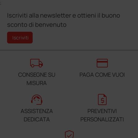
;
Iscriviti alla newsletter e ottieni il buono
sconto di benvenuto
Iscriviti
local_shipping
credit_card
CONSEGNE SU
PAGA COME VUOI
MISURA
support_agent
request_quote
ASSISTENZA
PREVENTIVI
DEDICATA
PERSONALIZZATI
verified_user