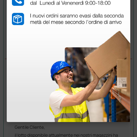
Invia la tua domanda
DOMANDE/RISPOSTE
DOMANDA
CHE DATA DI SCADENZA HANNO QUESTI
CEROTTI COD. 102221?
RISPOSTE
Doctor Shop
- 13/10/2022
Gentile Cliente,
il lotto disponibile attualmente nei nostri magazzini ha