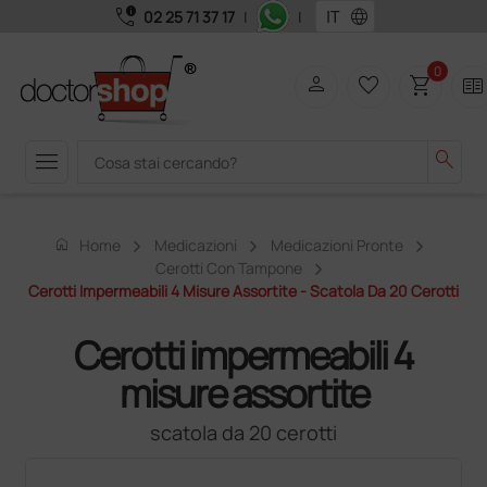
call_quality
language
02 25 71 37 17
|
|
0
person
favorite_border
shopping_cart
two_pager
menu
search
home
Home
Medicazioni
Medicazioni Pronte
Cerotti Con Tampone
Cerotti Impermeabili 4 Misure Assortite - Scatola Da 20 Cerotti
Cerotti impermeabili 4
misure assortite
scatola da 20 cerotti