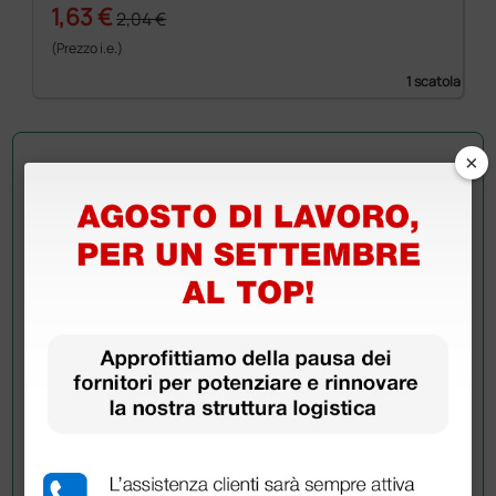
1,63 €
2,04 €
(Prezzo i.e.)
1 scatola
×
Chiedi a un collega
Hai ancora qualche dubbio? Vuoi ulteriori
informazioni?
Invia ora la tua domanda ai colleghi che hanno già
acquistato questo prodotto.