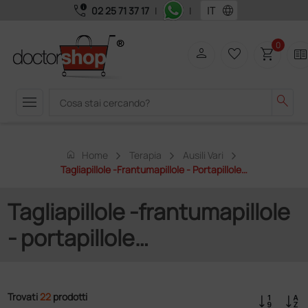
call_quality
language
02 25 71 37 17
|
|
0
person
favorite_border
shopping_cart
two_page
menu
search
home
Home
Terapia
Ausili Vari
Tagliapillole -frantumapillole - Portapillole…
Tagliapillole -frantumapillole
- portapillole…
Trovati
22
prodotti