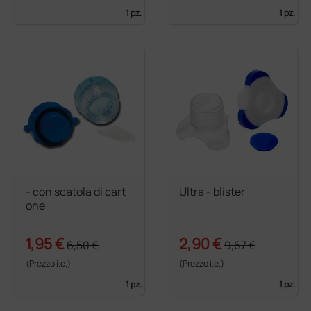
1 pz.
1 pz.
- con scatola di cart
Ultra - blister
one
1,95 €
2,90 €
6,50 €
9,67 €
(Prezzo i.e.)
(Prezzo i.e.)
1 pz.
1 pz.