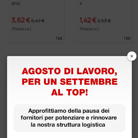
ano
x
3,62 €
1,42 €
6,47 €
2,53 €
(Prezzo i.e.)
(Prezzo i.e.)
1 pz.
1 pz.
×
settimanale - bianco
settimanale 7 giorni
x 4