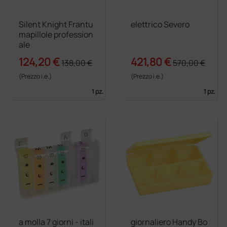
Silent Knight Frantu
elettrico Severo
mapillole profession
ale
124,20 €
421,80 €
138,00 €
570,00 €
(Prezzo i.e.)
(Prezzo i.e.)
1 pz.
1 pz.
a molla 7 giorni - itali
giornaliero Handy Bo