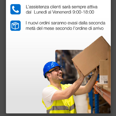
2,46 €
7,00 €
(Prezzo i.e.)
(Prezzo i.e.)
1 pz.
1 pz.
Portapillole 2×7 giorn
Portapillole con time
i in italiano
r
3,43 €
4,65 €
8,30 €
(Prezzo i.e.)
(Prezzo i.e.)