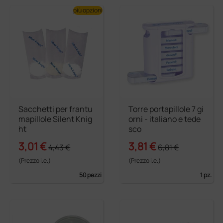
più opzioni
Sacchetti per frantu
Torre portapillole 7 gi
mapillole Silent Knig
orni - italiano e tede
ht
sco
3,01 €
3,81 €
4,43 €
6,81 €
(Prezzo i.e.)
(Prezzo i.e.)
50 pezzi
1 pz.