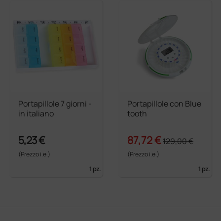
Portapillole 7 giorni -
Portapillole con Blue
in italiano
tooth
5,23 €
87,72 €
129,00 €
(Prezzo i.e.)
(Prezzo i.e.)
1 pz.
1 pz.