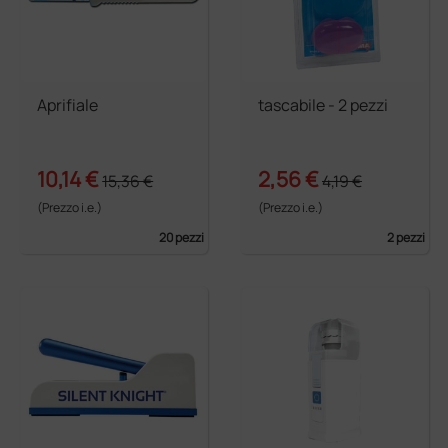
Aprifiale
tascabile - 2 pezzi
10,14 €
2,56 €
15,36 €
4,19 €
(Prezzo i.e.)
(Prezzo i.e.)
20 pezzi
2 pezzi