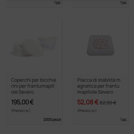
1 pz.
1 pz.
Coperchi per bicchie
Placca di stabilità m
rini per frantumapill
agnetica per frantu
ole Severo
mapillole Severo
195,00 €
52,08 €
62,00 €
(Prezzo i.e.)
(Prezzo i.e.)
2000 pezzi
1 pz.