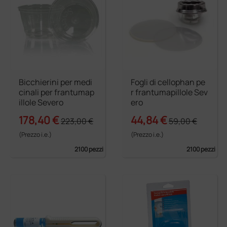
Bicchierini per medi
Fogli di cellophan pe
cinali per frantumap
r frantumapillole Sev
illole Severo
ero
178,40 €
44,84 €
223,00 €
59,00 €
(Prezzo i.e.)
(Prezzo i.e.)
2100 pezzi
2100 pezzi