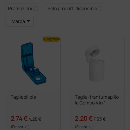
Promozioni
Solo prodotti disponibili
Marca
più opzioni
Tagliapillole
Taglia-frantumapillo
le Combo 4 in 1
2,74 €
2,20 €
4,28 €
7,33 €
(Prezzo i.e.)
(Prezzo i.e.)