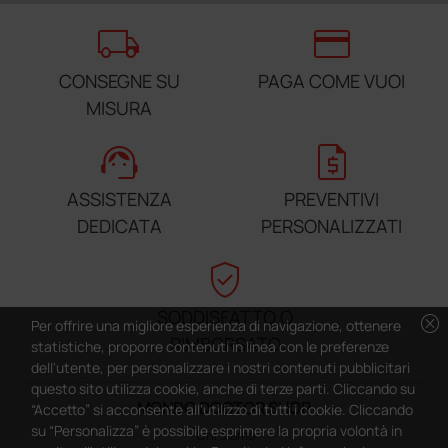
local_shipping
credit_card
CONSEGNE SU
PAGA COME VUOI
MISURA
support_agent
request_quote
ASSISTENZA
PREVENTIVI
DEDICATA
PERSONALIZZATI
verified_user
SODDISFATTO O
cancel
Per offrire una migliore esperienza di navigazione, ottenere
RIMBORSATO
statistiche, proporre contenuti in linea con le preferenze
dell'utente, per personalizzare i nostri contenuti pubblicitari
questo sito utilizza cookie, anche di terze parti. Cliccando su
MONDO DOCTOR SHOP
“Accetto” si acconsente all'utilizzo di tutti i cookie. Cliccando
su “Personalizza” è possibile esprimere la propria volontà in
Chi siamo